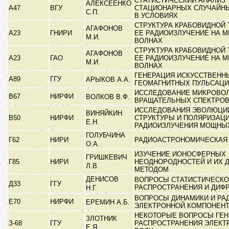
СТАТИСТИЧЕСКИЙ АНАЛИЗ
АЛЕКСЕЕНКО
А47
ВГУ
СТАЦИОНАРНЫХ СЛУЧАЙН
С.П.
В УСЛОВИЯХ
СТРУКТУРА КРАБОВИДНОЙ 
АГАФОНОВ
А23
ГНИРИ
ЕЕ РАДИОИЗЛУЧЕНИЕ НА 
М.И.
ВОЛНАХ
СТРУКТУРА КРАБОВИДНОЙ 
АГАФОНОВ
А23
ГАО
ЕЕ РАДИОИЗЛУЧЕНИЕ НА 
М.И.
ВОЛНАХ
ГЕНЕРАЦИЯ ИСКУССТВЕНН
А89
ГГУ
АРЫКОВ А.А.
ГЕОМАГНИТНЫХ ПУЛЬСАЦ
ИССЛЕДОВАНИЕ МИКРОВО
В67
НИРФИ
ВОЛКОВ В.Ф.
ВРАЩАТЕЛЬНЫХ СПЕКТРО
ИССЛЕДОВАНИЯ ЭВОЛЮЦИИ
ВИНЯЙКИН
В50
НИРФИ
СТРУКТУРЫ И ПОЛЯРИЗАЦ
Е.Н.
РАДИОИЗЛУЧЕНИЯ МОЩН
ГОЛУБЧИНА
Г62
НИРИ
РАДИОАСТРОНОМИЧЕСКАЯ
О.А.
ИЗУЧЕНИЕ ИОНОСФЕРНЫХ
ГРИШКЕВИЧ
Г85
НИРИ
НЕОДНОРОДНОСТЕЙ И ИХ 
Л.В.
МЕТОДОМ
ДЕНИСОВ
ВОПРОСЫ СТАТИСТИЧЕСКО
Д33
ГГУ
РАСПРОСТРАНЕНИЯ И ДИФ
Н.Г.
ВОПРОСЫ ДИНАМИКИ И РА
Е70
НИРФИ
ЕРЕМИН А.Б.
ЭЛЕКТРОННОЙ КОМПОНЕН
НЕКОТОРЫЕ ВОПРОСЫ ГЕН
ЗЛОТНИК
З-68
ГГУ
РАСПРОСТРАНЕНИЯ ЭЛЕК
Е.Я.