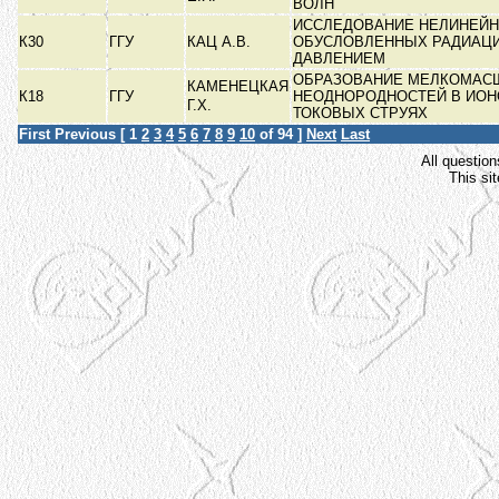
ВОЛН
ИССЛЕДОВАНИЕ НЕЛИНЕЙН
К30
ГГУ
КАЦ А.В.
ОБУСЛОВЛЕННЫХ РАДИАЦ
ДАВЛЕНИЕМ
ОБРАЗОВАНИЕ МЕЛКОМАС
КАМЕНЕЦКАЯ
К18
ГГУ
НЕОДНОРОДНОСТЕЙ В ИО
Г.Х.
ТОКОВЫХ СТРУЯХ
First
Previous
[
1
2
3
4
5
6
7
8
9
10
of 94 ]
Next
Last
All question
This si