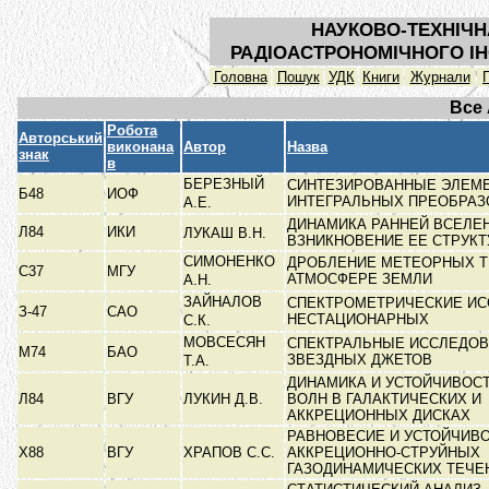
НАУКОВО-ТЕХНІЧН
РАДІОАСТРОНОМІЧНОГО ІН
Головна
Пошук
УДК
Книги
Журнали
Все
Робота
Авторський
виконана
Автор
Назва
знак
в
БЕРЕЗНЫЙ
СИНТЕЗИРОВАННЫЕ ЭЛЕМ
Б48
ИОФ
ИНТЕГРАЛЬНЫХ ПРЕОБРА
А.Е.
ДИНАМИКА РАННЕЙ ВСЕЛЕ
Л84
ИКИ
ЛУКАШ В.Н.
ВЗНИКНОВЕНИЕ ЕЕ СТРУК
СИМОНЕНКО
ДРОБЛЕНИЕ МЕТЕОРНЫХ Т
С37
МГУ
АТМОСФЕРЕ ЗЕМЛИ
А.Н.
ЗАЙНАЛОВ
СПЕКТРОМЕТРИЧЕСКИЕ И
З-47
САО
НЕСТАЦИОНАРНЫХ
С.К.
МОВСЕСЯН
СПЕКТРАЛЬНЫЕ ИССЛЕДО
М74
БАО
ЗВЕЗДНЫХ ДЖЕТОВ
Т.А.
ДИНАМИКА И УСТОЙЧИВОС
Л84
ВГУ
ЛУКИН Д.В.
ВОЛН В ГАЛАКТИЧЕСКИХ И
АККРЕЦИОННЫХ ДИСКАХ
РАВНОВЕСИЕ И УСТОЙЧИВ
Х88
ВГУ
ХРАПОВ С.С.
АККРЕЦИОННО-СТРУЙНЫХ
ГАЗОДИНАМИЧЕСКИХ ТЕЧ