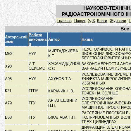
НАУКОВО-ТЕХНІЧН
РАДІОАСТРОНОМІЧНОГО ІН
Головна
Пошук
УДК
Книги
Журнали
Все
Робота
Авторський
виконана
Автор
Назва
знак
в
НЕУСТОЙЧИВОСТИ РАНН
МИРТАДЖИЕВА
М63
НУУ
ЭВОЛЮЦИИ ДИСКООБРА
К.Т.
БЕССТОЛКНОВИТЕЛЬНЫ
ХУСАМИДДИНОВ
И-Т
ЗАКОНОМЕРНОСТИ АНО
Х98
СЕЙСМО
ВАРИАЦИЙ ГЕОФИЗИЧЕС
С.С.
ИССЛЕДОВАНИЕ ВРЕМЕН
А95
НУУ
АХУНОВ Т.А.
ЄФФЕКТА МИКРОЛИНЗИР
ИЗБРАННЫХ
ИССЛЕДОВАНИЕ КОРОНА
К21
ТГПУ
КАРАЧИК Н.В.
ТОЧЕК НА СОЛНЦЕ
ИССЛЕДОВАНИЕ
АРГАНЕШВИЛИ
А79
ТГУ
ЭЛЕКТРОДИНАМИЧЕСКИХ
Н.Н.
МАШИННОЕ ПРОЕКТИРО
РАССЕЯНИЕ ПЛОСКОЙ Е- 
Б58
ТГУ
БЖАЛАВА Т.Н.
ПОЛЯРИЗОВАННЫХ ВОЛН 
ТРЕХ ЦИЛИНДРАХ
ДИФРАКЦИЯ ЭЛЕКТРОМА