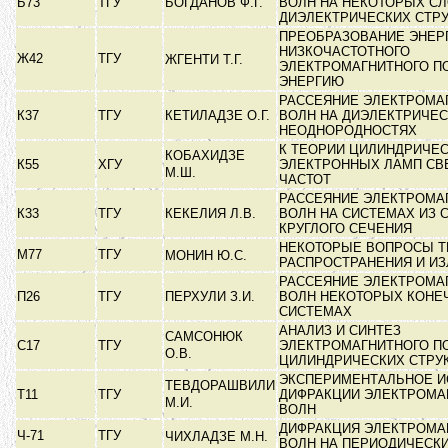
Б73
ТГУ
БОГДАНОВ Ф.Г.
ВОЛН НА НЕКОТОРЫХ С
ДИЭЛЕКТРИЧЕСКИХ СТР
ПРЕОБРАЗОВАНИЕ ЭНЕР
НИЗКОЧАСТОТНОГО
Ж42
ТГУ
ЖГЕНТИ Т.Г.
ЭЛЕКТРОМАГНИТНОГО П
ЭНЕРГИЮ
РАССЕЯНИЕ ЭЛЕКТРОМА
К37
ТГУ
КЕТИЛАДЗЕ О.Г.
ВОЛН НА ДИЭЛЕКТРИЧЕ
НЕОДНОРОДНОСТЯХ
К ТЕОРИИ ЦИЛИНДРИЧЕ
КОБАХИДЗЕ
К55
ХГУ
ЭЛЕКТРОННЫХ ЛАМП СВ
М.Ш.
ЧАСТОТ
РАССЕЯНИЕ ЭЛЕКТРОМА
К33
ТГУ
КЕКЕЛИЯ Л.В.
ВОЛН НА СИСТЕМАХ ИЗ 
КРУГЛОГО СЕЧЕНИЯ
НЕКОТОРЫЕ ВОПРОСЫ Т
М77
ТГУ
МОНИН Ю.С.
РАСПРОСТРАНЕНИЯ И И
РАССЕЯНИЕ ЭЛЕКТРОМА
П26
ТГУ
ПЕРХУЛИ З.И.
ВОЛН НЕКОТОРЫХ КОНЕ
СИСТЕМАХ
АНАЛИЗ И СИНТЕЗ
САМСОНЮК
С17
ТГУ
ЭЛЕКТРОМАГНИТНОГО П
О.В.
ЦИЛИНДРИЧЕСКИХ СТРУ
ЭКСПЕРИМЕНТАЛЬНОЕ 
ТЕВДОРАШВИЛИ
Т11
ТГУ
ДИФРАКЦИИ ЭЛЕКТРОМА
М.И.
ВОЛН
ДИФРАКЦИЯ ЭЛЕКТРОМА
Ч-71
ТГУ
ЧИХЛАДЗЕ М.Н.
ВОЛН НА ПЕРИОДИЧЕСК