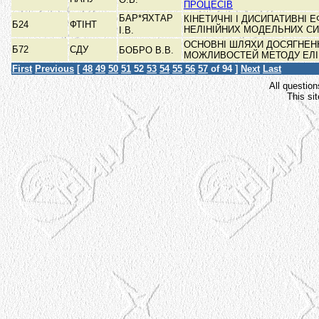
ПРОЦЕСІВ
БАР*ЯХТАР
КІНЕТИЧНІ І ДИСИПАТИВНІ Е
Б24
ФТІНТ
НЕЛІНІЙНИХ МОДЕЛЬНИХ С
І.В.
ОСНОВНІ ШЛЯХИ ДОСЯГНЕН
Б72
СДУ
БОБРО В.В.
МОЖЛИВОСТЕЙ МЕТОДУ ЕЛІ
First
Previous
[
48
49
50
51
52
53
54
55
56
57
of 94 ]
Next
Last
All question
This si