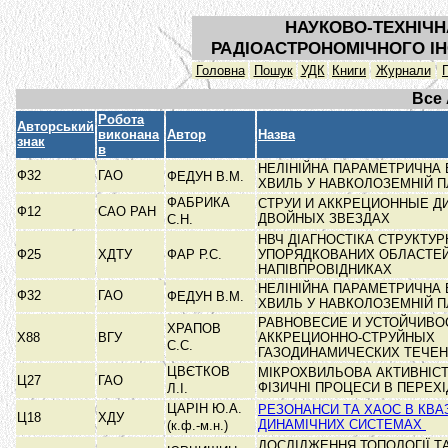
НАУКОВО-ТЕХНІЧН
РАДІОАСТРОНОМІЧНОГО ІН
Головна
Пошук
УДК
Книги
Журнали
Все
Робота
Авторський
виконана
Автор
Назва
знак
в
НЕЛІНІЙНА ПАРАМЕТРИЧНА
Ф32
ГАО
ФЕДУН В.М.
ХВИЛЬ У НАВКОЛОЗЕМНІЙ 
ФАБРИКА
СТРУИ И АККРЕЦИОННЫЕ Д
Ф12
САО РАН
ДВОЙНЫХ ЗВЕЗДАХ
С.Н.
НВЧ ДІАГНОСТІКА СТРУКТУ
Ф25
ХДТУ
ФАР Р.С.
УПОРЯДКОВАНИХ ОБЛАСТЕ
НАПІВПРОВІДНИКАХ
НЕЛІНІЙНА ПАРАМЕТРИЧНА
Ф32
ГАО
ФЕДУН В.М.
ХВИЛЬ У НАВКОЛОЗЕМНІЙ 
РАВНОВЕСИЕ И УСТОЙЧИВО
ХРАПОВ
Х88
ВГУ
АККРЕЦИОННО-СТРУЙНЫХ
С.С.
ГАЗОДИНАМИЧЕСКИХ ТЕЧЕ
ЦВЄТКОВ
МІКРОХВИЛЬОВА АКТИВНІСТ
Ц27
ГАО
ФІЗИЧНІ ПРОЦЕСИ В ПЕРЕХІ
Л.І.
ЦАРІН Ю.А.
РЕЗОНАНСИ ТА ХАОС В КВА
Ц18
ХДУ
ДИНАМІЧНИХ СИСТЕМАХ
(к.ф.-м.н.)
ДОСЛІДЖЕННЯ ТОПОЛОГІЇ Т