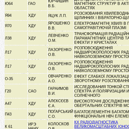
ЮРЧИШИН
Ю64
ГАО
МАГНІТНИХ СТРУКТУР В АК
В.Б.
ОБЛАСТЯХ
РОЗСІЮВАННЯ ХВИЛЕВОДНИ
Я94
ХДУ
ЯЦУК Л.П.
ЩІЛИННИХ І ВІБРАТОРНО-Щ
ЯРОШЕНКО
ЕЛЕКТРОМАГНІТНІ ХВИЛІ В 
Я70
ХДУ
САМОГРАВІТУЮЧІЙ ПЛАЗМІ
В.В.
ТРАНСФОРМАЦІЯ РАДІАЦІЙ
ЛЕВЧЕНКО
Л38
ХДУ
ПАРАМАГНІТНИХ ЦЕНТРІВ Т
О.М.
ЕФЕКТИ У КРИСТАЛАХ
РОЗПОВСЮДЖЕННЯ
ЛАЗОРЕНКО
Л17
ХДУ
НАДШИРОКОПОЛОСНИХ РАДІ
О.В.
НАВКОЛОЗЕМНОМУ ПРОСТО
РОЗПОВСЮДЖЕННЯ
ЛАЗОРЕНКО
Л17
ХДУ
НАДШИРОКОПОЛОСНИХ РАДІ
О.В.
НАВКОЛОЗЕМНОМУ ПРОСТО
ОВЧАРЕНКО
ЕФЕКТ СЛАБКОЇ ЛОКАЛІЗАЦІ
О-35
ХДУ
ЗВОРОТНОМУ РОЗСПОВАНН
А.О.
ИССЛЕДОВАНИЯ ТОНКОЙ СТ
ГАРАИМОВ
Г20
САО
СПЕКТРА И ПОЛЯРИЗАЦИИ 
В.И.
СОЛНЕЧНОГО
АЛЄКСЄЄВ
ВИСОКОТОЧНІ ДОСЛІДЖЕНН
А47
ХДУ
ОБЕРТАЛЬНИХ СПЕКТРІВ М
Є.А.
ПОГАРСЬКИЙ
БАГАТОЕЛЕМЕНТНІ БАГАТО
П43
ХДУ
ФУНКЦІОНАЛЬНІ НВЧ ЕЛЕМ
С.О.
КХ РАДІОДІАГНОСТИКА
КОЛОСКОВ
ИРЭ
К 61
ВЕЛИКОМАСШТАБНИХ ІОНО
НАНУ
О.В.