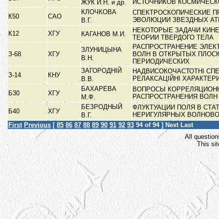
ИСТОЧНИКОВ КОСМИЧЕСК
ЖУК И.Н. и др.
КЛОЧКОВА
СПЕКТРОСКОПИЧЕСКИЕ П
К50
САО
ЭВОЛЮЦИИ ЗВЕЗДНЫХ А
В.Г.
НЕКОТОРЫЕ ЗАДАЧИ КИН
К12
ХГУ
КАГАНОВ М.И.
ТЕОРИИ ТВЕРДОГО ТЕЛА
РАСПРОСТРАНЕНИЕ ЭЛЕК
ЗЛУНИЦЫНА
З-68
ХГУ
ВОЛН В ОТКРЫТЫХ ПЛОС
В.Н.
ПЕРИОДИЧЕСКИХ
ЗАГОРОДНІЙ
НАДВИСОКОЧАСТОТНІ СПЕ
З-14
КНУ
РЕЛАКСАЦІЙНІ ХАРАКТЕР
В.В.
БАХАРЕВА
ВОПРОСЫ КОРРЕЛЯЦИОН
Б30
ХГУ
РАСПРОСТРАНЕНИЯ ВОЛН
М.Ф.
БЕЗРОДНЫЙ
ФЛУКТУАЦИИ ПОЛЯ В СТА
Б40
ХГУ
НЕРИГУЛЯРНЫХ ВОЛНОВ
В.Г.
First
Previous
[
85
86
87
88
89
90
91
92
93
94
of 94 ]
Next
Last
All question
This si