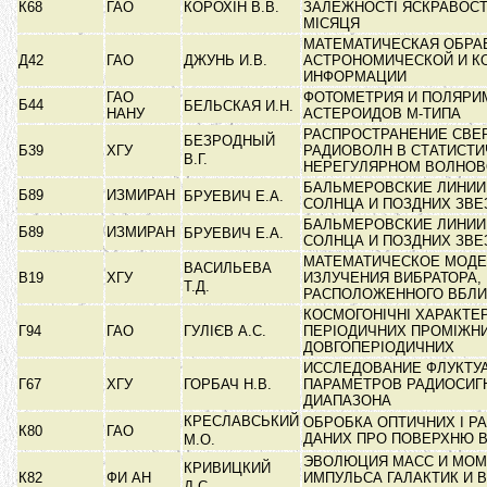
К68
ГАО
КОРОХІН В.В.
ЗАЛЕЖНОСТІ ЯСКРАВОСТ
МІСЯЦЯ
МАТЕМАТИЧЕСКАЯ ОБРА
Д42
ГАО
ДЖУНЬ И.В.
АСТРОНОМИЧЕСКОЙ И К
ИНФОРМАЦИИ
ГАО
ФОТОМЕТРИЯ И ПОЛЯРИ
Б44
БЕЛЬСКАЯ И.Н.
НАНУ
АСТЕРОИДОВ М-ТИПА
РАСПРОСТРАНЕНИЕ СВЕ
БЕЗРОДНЫЙ
Б39
ХГУ
РАДИОВОЛН В СТАТИСТИ
В.Г.
НЕРЕГУЛЯРНОМ ВОЛНО
БАЛЬМЕРОВСКИЕ ЛИНИИ
Б89
ИЗМИРАН
БРУЕВИЧ Е.А.
СОЛНЦА И ПОЗДНИХ ЗВ
БАЛЬМЕРОВСКИЕ ЛИНИИ
Б89
ИЗМИРАН
БРУЕВИЧ Е.А.
СОЛНЦА И ПОЗДНИХ ЗВ
МАТЕМАТИЧЕСКОЕ МОД
ВАСИЛЬЕВА
В19
ХГУ
ИЗЛУЧЕНИЯ ВИБРАТОРА,
Т.Д.
РАСПОЛОЖЕННОГО ВБЛИ
КОСМОГОНІЧНІ ХАРАКТЕ
Г94
ГАО
ГУЛІЄВ А.С.
ПЕРІОДИЧНИХ ПРОМІЖНИ
ДОВГОПЕРІОДИЧНИХ
ИССЛЕДОВАНИЕ ФЛУКТУ
Г67
ХГУ
ГОРБАЧ Н.В.
ПАРАМЕТРОВ РАДИОСИГ
ДИАПАЗОНА
КРЕСЛАВСЬКИЙ
ОБРОБКА ОПТИЧНИХ І Р
К80
ГАО
ДАНИХ ПРО ПОВЕРХНЮ 
М.О.
ЭВОЛЮЦИЯ МАСС И МОМ
КРИВИЦКИЙ
К82
ФИ АН
ИМПУЛЬСА ГАЛАКТИК И 
Д.С.