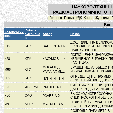
НАУКОВО-ТЕХНІЧН
РАДІОАСТРОНОМІЧНОГО ІН
Головна
Пошук
УДК
Книги
Журнали
Все
Робота
Авторський
виконана
Автор
Назва
знак
в
ДОСЛІДЖЕННЯ ВЕЛИКО
В12
ГАО
ВАВІЛОВА І.Б.
РОЗПОДІЛУ ГАЛАКТИК У
НАДСКУПЧЕННІ
ПОГЛОЩЕНИЕ ИНФРАКРА
К28
ХГУ
КАСУМОВ Ф.К.
ИЗЛУЧЕНИЯ В ТОНКИХ П
ЧАСТИЦАХ
МОХАМЕД
ВРАЩЕНИЕ, АЛЬБЕДО И
М86
ХГУ
ИЗБРАННЫХ АСТЕРОИД
РАФА АХМЕД
ОПРЕДЕЛЕНИЕ ПРЯМЫХ 
П32
ГАО
ПИНИГИН Г.И.
СКЛОНЕНИЙ ЗВЕЗД ПОС
СИСТЕМА КОРРЕЛЯЦИОН
Р25
ИПА РАН
РАТНЕР А.Н.
ДАННІХ РСДБ-НАБЛЮДЕ
ВЫСОКОДИСПЕРСИОННА
Р30
САО
РЗАЕВ А.Х.
СПЕКТРОСКОПИЯ БЕЛЫХ
НЕЛИНЕЙНЫЕ УРАВНЕНИ
М91
АГПУ
МУСАЕВ В.М.
ВОЛЬТЕРРА-ФРЕДГОЛЬ
РОЗПОДІЛ ПАРАМЕТРІВ 