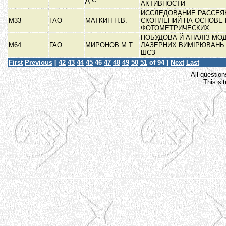
АКТИВНОСТИ
ИССЛЕДОВАНИЕ РАССЕЯ
М33
ГАО
МАТКИН Н.В.
СКОПЛЕНИЙ НА ОСНОВЕ 
ФОТОМЕТРИЧЕСКИХ
ПОБУДОВА Й АНАЛІЗ МО
М64
ГАО
МИРОНОВ М.Т.
ЛАЗЕРНИХ ВИМІРЮВАНЬ 
ШСЗ
First
Previous
[
42
43
44
45
46
47
48
49
50
51
of 94 ]
Next
Last
All question
This si