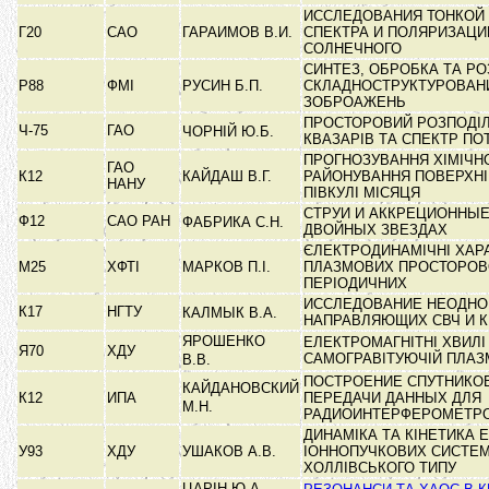
ИССЛЕДОВАНИЯ ТОНКОЙ
Г20
САО
ГАРАИМОВ В.И.
СПЕКТРА И ПОЛЯРИЗАЦИ
СОЛНЕЧНОГО
СИНТЕЗ, ОБРОБКА ТА Р
Р88
ФМІ
РУСИН Б.П.
СКЛАДНОСТРУКТУРОВАН
ЗОБРОАЖЕНЬ
ПРОСТОРОВИЙ РОЗПОДІЛ 
Ч-75
ГАО
ЧОРНІЙ Ю.Б.
КВАЗАРІВ ТА СПЕКТР П
ПРОГНОЗУВАННЯ ХІМІЧН
ГАО
К12
КАЙДАШ В.Г.
РАЙОНУВАННЯ ПОВЕРХНІ
НАНУ
ПІВКУЛІ МІСЯЦЯ
СТРУИ И АККРЕЦИОННЫЕ
Ф12
САО РАН
ФАБРИКА С.Н.
ДВОЙНЫХ ЗВЕЗДАХ
ЄЛЕКТРОДИНАМІЧНІ ХАР
М25
ХФТІ
МАРКОВ П.І.
ПЛАЗМОВИХ ПРОСТОРОВ
ПЕРІОДИЧНИХ
ИССЛЕДОВАНИЕ НЕОДНО
К17
НГТУ
КАЛМЫК В.А.
НАПРАВЛЯЮЩИХ СВЧ И К
ЯРОШЕНКО
ЕЛЕКТРОМАГНІТНІ ХВИЛІ
Я70
ХДУ
САМОГРАВІТУЮЧІЙ ПЛАЗ
В.В.
ПОСТРОЕНИЕ СПУТНИКО
КАЙДАНОВСКИЙ
К12
ИПА
ПЕРЕДАЧИ ДАННЫХ ДЛЯ
М.Н.
РАДИОИНТЕРФЕРОМЕТР
ДИНАМІКА ТА КІНЕТИКА 
У93
ХДУ
УШАКОВ А.В.
ІОННОПУЧКОВИХ СИСТЕ
ХОЛЛІВСЬКОГО ТИПУ
ЦАРІН Ю.А.