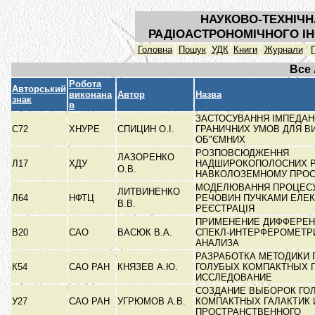
НАУКОВО-ТЕХНІЧН
РАДІОАСТРОНОМІЧНОГО ІН
Головна
Пошук
УДК
Книги
Журнали
Все
Робота
Авторський
виконана
Автор
Назва
знак
в
ЗАСТОСУВАННЯ ІМПЕДА
С72
ХНУРЕ
СПИЦИН О.І.
ГРАНИЧНИХ УМОВ ДЛЯ В
ОБ"ЄМНИХ
РОЗПОВСЮДЖЕННЯ
ЛАЗОРЕНКО
Л17
ХДУ
НАДШИРОКОПОЛОСНИХ РА
О.В.
НАВКОЛОЗЕМНОМУ ПРОС
МОДЕЛЮВАННЯ ПРОЦЕС
ЛИТВИНЕНКО
Л64
НФТЦ
РЕЧОВИН ПУЧКАМИ ЕЛЕК
В.В.
РЕЄСТРАЦІЯ
ПРИМЕНЕНИЕ ДИФФЕРЕ
В20
САО
ВАСЮК В.А.
СПЕКЛ-ИНТЕРФЕРОМЕТР
АНАЛИЗА
РАЗРАБОТКА МЕТОДИКИ 
К54
САО РАН
КНЯЗЕВ А.Ю.
ГОЛУБЫХ КОМПАКТНЫХ Г
ИССЛЕДОВАНИЕ
СОЗДАНИЕ ВЫБОРОК ГО
У27
САО РАН
УГРЮМОВ А.В.
КОМПАКТНЫХ ГАЛАКТИК 
ПРОСТРАНСТВЕННОГО