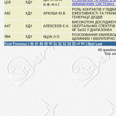
РЕЗОНАНСИ ТА ХАОС В К
Ц18
ХДУ
ДИНАМІЧНИХ СИСТЕМАХ
(к.ф.-м.н.)
РОЛЬ КОНТАКТІВ У ПІДВ
А82
ХДУ
АРКУША Ю.В.
ЕФЕКТИВНОСТІ ТА ГРАН
ГЕНЕРАЦІЇ ДІОДІВ
ВИСОКОТОНІ ДОСЛІДЖЕН
А47
ХДУ
АЛЕКСЕЄВ Є.А.
ОБЕРТАЛЬНИХ СПЕКТРІВ
NF SeO2 У ДІАПАЗОНАХ
РОЗСІЮВАННЯ ХВИЛЕВО
Я94
ХДУ
ЯЦУК Л.П.
ЩІЛИННИХ І ВІБРАТОРН
First
Previous
[
46
47
48
49
50
51
52
53
54
55
of 94 ]
Next
Last
All question
This si