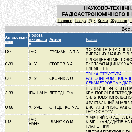
НАУКОВО-ТЕХНІЧН
РАДІОАСТРОНОМІЧНОГО ІН
Головна
Пошук
УДК
Книги
Журнали
Все
Робота
Авторський
виконана
Автор
Назва
знак
в
ФОТОМЕТРІЯ ТА СПЕК
Г87
ГАО
ГРОМАКІНА Т.А.
ВИБРАНИХ МАЛИХ ТІЛ 
ПІДВИЩЕННЯ МЕТРОЛО
Є-30
ХНУ
ЄГОРОВ В.А.
ЕКСПЛУАТАЦІЙНИХ ХА
ЕЛЕМЕНТІВ
ТОНКА СТРУКТУРА
С44
ХНУ
СКОРИК А.О.
РАДІОВИПРОМІНЮВАНН
ДЕКАМЕТРОВОМУ ДІАП
НЕЛІНІЙНІ ЕФЕКТИ В 
Л-33
ІПФ НАНУ
ЛЕБЕДЬ О.А.
КВАНТОВОЇ ЕЛЕКТРОДИ
СИЛЬНОМУ ІМПУЛЬСН
ФРАКТАЛЬНИЙ АНАЛІЗ 
О-58
ХНУРЕ
ОНІЩЕНКО А.А.
ДИСТАНЦІЙНОГО РАДІ
ГЕОКОСМОСУ
ХІМІЧНИЙ СКЛАД ТА ВЛА
ГАО
І-18
ІВАНЮК О.М.
K-ЗІР - КАНДИДАТІВ НА
НАНУ
ПЛАНЕТНИХ
МЕТОДИ ПОБУДОВИ ТА 