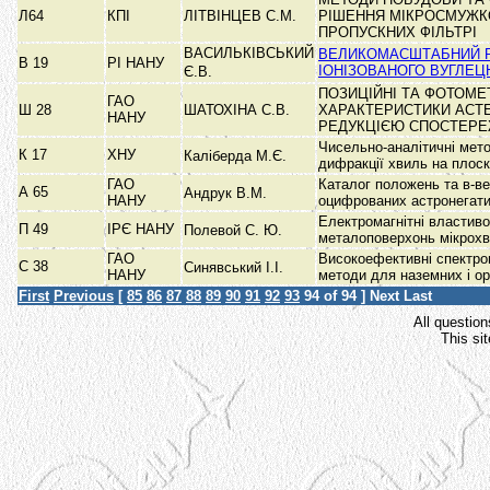
Л64
КПІ
ЛІТВІНЦЕВ С.М.
РІШЕННЯ МІКРОСМУЖК
ПРОПУСКНИХ ФІЛЬТРІ
ВАСИЛЬКІВСЬКИЙ
ВЕЛИКОМАСШТАБНИЙ 
В 19
РІ НАНУ
ІОНІЗОВАНОГО ВУГЛЕЦ
Є.В.
ПОЗИЦІЙНІ ТА ФОТОМЕ
ГАО
Ш 28
ШАТОХІНА С.В.
ХАРАКТЕРИСТИКИ АСТЕ
НАНУ
РЕДУКЦІЄЮ СПОСТЕР
Чисельно-аналітичні мето
К 17
ХНУ
Каліберда М.Є.
дифракції хвиль на плос
ГАО
Каталог положень та в-ве
А 65
Андрук В.М.
НАНУ
оцифрованих астронегат
Електромагнітні властиво
П 49
ІРЄ НАНУ
Полевой С. Ю.
металоповерхонь мікрох
ГАО
Високоефективні спектро
С 38
Синявський І.І.
НАНУ
методи для наземних і о
First
Previous
[
85
86
87
88
89
90
91
92
93
94
of 94 ]
Next
Last
All question
This si