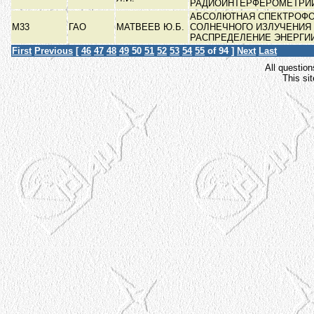
РАДИОИНТЕРФЕРОМЕТРИ
АБСОЛЮТНАЯ СПЕКТРОФ
М33
ГАО
МАТВЕЕВ Ю.Б.
СОЛНЕЧНОГО ИЗЛУЧЕНИЯ
РАСПРЕДЕЛЕНИЕ ЭНЕРГИ
First
Previous
[
46
47
48
49
50
51
52
53
54
55
of 94 ]
Next
Last
All question
This si