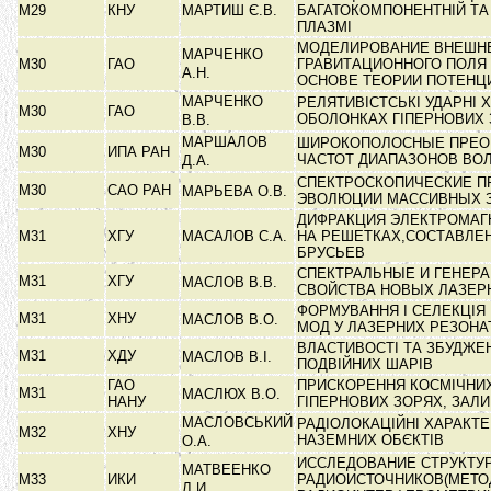
М29
КНУ
МАРТИШ Є.В.
БАГАТОКОМПОНЕНТНІЙ ТА
ПЛАЗМІ
МОДЕЛИРОВАНИЕ ВНЕШН
МАРЧЕНКО
М30
ГАО
ГРАВИТАЦИОННОГО ПОЛЯ
А.Н.
ОСНОВЕ ТЕОРИИ ПОТЕН
МАРЧЕНКО
РЕЛЯТИВІСТСЬКІ УДАРНІ Х
М30
ГАО
ОБОЛОНКАХ ГІПЕРНОВИХ 
В.В.
МАРШАЛОВ
ШИРОКОПОЛОСНЫЕ ПРЕО
М30
ИПА РАН
ЧАСТОТ ДИАПАЗОНОВ ВО
Д.А.
СПЕКТРОСКОПИЧЕСКИЕ П
М30
САО РАН
МАРЬЕВА О.В.
ЭВОЛЮЦИИ МАССИВНЫХ 
ДИФРАКЦИЯ ЭЛЕКТРОМАГ
М31
ХГУ
МАСАЛОВ С.А.
НА РЕШЕТКАХ,СОСТАВЛЕ
БРУСЬЕВ
СПЕКТРАЛЬНЫЕ И ГЕНЕР
М31
ХГУ
МАСЛОВ В.В.
СВОЙСТВА НОВЫХ ЛАЗЕР
ФОРМУВАННЯ І СЕЛЕКЦІЯ
М31
ХНУ
МАСЛОВ В.О.
МОД У ЛАЗЕРНИХ РЕЗОН
ВЛАСТИВОСТІ ТА ЗБУДЖЕ
М31
ХДУ
МАСЛОВ В.І.
ПОДВІЙНИХ ШАРІВ
ГАО
ПРИСКОРЕННЯ КОСМІЧНИХ
М31
МАСЛЮХ В.О.
НАНУ
ГІПЕРНОВИХ ЗОРЯХ, ЗАЛ
МАСЛОВСЬКИЙ
РАДІОЛОКАЦІЙНІ ХАРАКТ
М32
ХНУ
НАЗЕМНИХ ОБЄКТІВ
О.А.
ИССЛЕДОВАНИЕ СТРУКТУ
МАТВЕЕНКО
М33
ИКИ
РАДИОИСТОЧНИКОВ(МЕТО
Л.И.