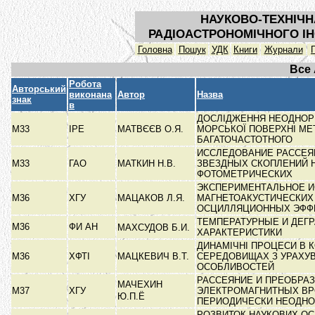
НАУКОВО-ТЕХНІЧН
РАДІОАСТРОНОМІЧНОГО ІН
Головна
Пошук
УДК
Книги
Журнали
Все
Робота
Авторський
виконана
Автор
Назва
знак
в
ДОСЛІДЖЕННЯ НЕОДНОР
М33
ІРЕ
МАТВЄЄВ О.Я.
МОРСЬКОЇ ПОВЕРХНІ М
БАГАТОЧАСТОТНОГО
ИССЛЕДОВАНИЕ РАССЕ
М33
ГАО
МАТКИН Н.В.
ЗВЕЗДНЫХ СКОПЛЕНИЙ 
ФОТОМЕТРИЧЕСКИХ
ЭКСПЕРИМЕНТАЛЬНОЕ 
М36
ХГУ
МАЦАКОВ Л.Я.
МАГНЕТОАКУСТИЧЕСКИХ
ОСЦИЛЛЯЦИОННЫХ ЭФФ
ТЕМПЕРАТУРНЫЕ И ДЕГ
М36
ФИ АН
МАХСУДОВ Б.И.
ХАРАКТЕРИСТИКИ
ДИНАМІЧНІ ПРОЦЕСИ В 
М36
ХФТІ
МАЦКЕВИЧ В.Т.
СЕРЕДОВИЩАХ З УРАХУ
ОСОБЛИВОСТЕЙ
РАССЕЯНИЕ И ПРЕОБРА
МАЧЕХИН
М37
ХГУ
ЭЛЕКТРОМАГНИТНЫХ ВР
Ю.П.Ё
ПЕРИОДИЧЕСКИ НЕОДН
РОЗВИТОК НАУКОВИХ О