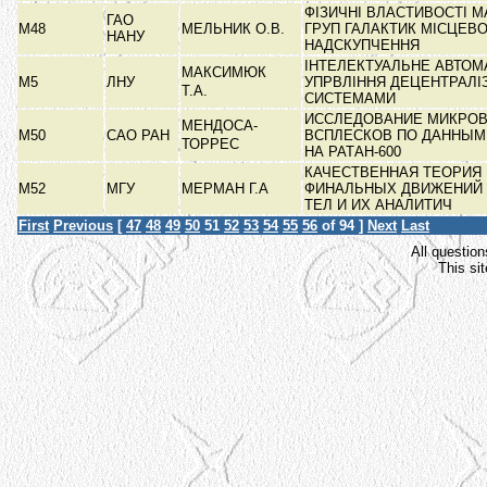
ФІЗИЧНІ ВЛАСТИВОСТІ 
ГАО
М48
МЕЛЬНИК О.В.
ГРУП ГАЛАКТИК МІСЦЕВ
НАНУ
НАДСКУПЧЕННЯ
ІНТЕЛЕКТУАЛЬНЕ АВТО
МАКСИМЮК
М5
ЛНУ
УПРВЛІННЯ ДЕЦЕНТРАЛ
Т.А.
СИСТЕМАМИ
ИССЛЕДОВАНИЕ МИКРО
МЕНДОСА-
М50
САО РАН
ВСПЛЕСКОВ ПО ДАННЫМ
ТОРРЕС
НА РАТАН-600
КАЧЕСТВЕННАЯ ТЕОРИЯ
М52
МГУ
МЕРМАН Г.А
ФИНАЛЬНЫХ ДВИЖЕНИЙ 
ТЕЛ И ИХ АНАЛИТИЧ
First
Previous
[
47
48
49
50
51
52
53
54
55
56
of 94 ]
Next
Last
All question
This si