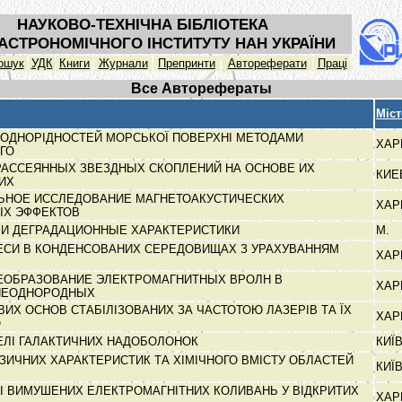
НАУКОВО-ТЕХНІЧНА БІБЛІОТЕКА
АСТРОНОМІЧНОГО ІНСТИТУТУ НАН УКРАЇНИ
ошук
УДК
Книги
Журнали
Препринти
Автореферати
Праці
Все Авторефераты
Міст
ОДНОРІДНОСТЕЙ МОРСЬКОЇ ПОВЕРХНІ МЕТОДАМИ
ХАР
ОГО
АССЕЯННЫХ ЗВЕЗДНЫХ СКОПЛЕНИЙ НА ОСНОВЕ ИХ
КИ
КИХ
ЬНОЕ ИССЛЕДОВАНИЕ МАГНЕТОАКУСТИЧЕСКИХ
ХАР
ЫХ ЭФФЕКТОВ
 И ДЕГРАДАЦИОННЫЕ ХАРАКТЕРИСТИКИ
М.
ЕСИ В КОНДЕНСОВАНИХ СЕРЕДОВИЩАХ З УРАХУВАННЯМ
ХАР
ЕОБРАЗОВАНИЕ ЭЛЕКТРОМАГНИТНЫХ ВРОЛН В
ХАР
НЕОДНОРОДНЫХ
ИХ ОСНОВ СТАБІЛІЗОВАНИХ ЗА ЧАСТОТОЮ ЛАЗЕРІВ ТА ЇХ
ХАР
О
ЕЛІ ГАЛАКТИЧНИХ НАДОБОЛОНОК
КИЇ
ЗИЧНИХ ХАРАКТЕРИСТИК ТА ХІМІЧНОГО ВМІСТУ ОБЛАСТЕЙ
КИЇ
 І ВИМУШЕНИХ ЕЛЕКТРОМАГНІТНИХ КОЛИВАНЬ У ВІДКРИТИХ
ХАР