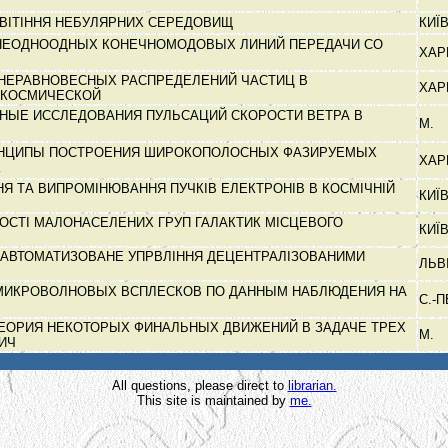
ВІТІННЯ НЕБУЛЯРНИХ СЕРЕДОВИЩ
КИЇ
НЕОДНООДНЫХ КОНЕЧНОМОДОВЫХ ЛИНИЙ ПЕРЕДАЧИ СО
ХАР
НЕРАВНОВЕСНЫХ РАСПРЕДЕЛЕНИЙ ЧАСТИЦ В
ХАР
 КОСМИЧЕСКОЙ
НЫЕ ИССЛЕДОВАНИЯ ПУЛЬСАЦИЙ СКОРОСТИ ВЕТРА В
М.
ИНЦИПЫ ПОСТРОЕНИЯ ШИРОКОПОЛОСНЫХ ФАЗИРУЕМЫХ
ХАР
К
 ТА ВИПРОМІНЮВАННЯ ПУЧКІВ ЕЛЕКТРОНІВ В КОСМІЧНІЙ
КИЇ
ВОСТІ МАЛОНАСЕЛЕНИХ ГРУП ГАЛАКТИК МІСЦЕВОГО
КИЇ
 АВТОМАТИЗОВАНЕ УПРВЛІННЯ ДЕЦЕНТРАЛІЗОВАНИМИ
ЛЬВ
МИКРОВОЛНОВЫХ ВСПЛЕСКОВ ПО ДАННЫМ НАБЛЮДЕНИЯ НА
С.-П
ЕОРИЯ НЕКОТОРЫХ ФИНАЛЬНЫХ ДВИЖЕНИЙ В ЗАДАЧЕ ТРЕХ
М.
ТИЧ
All questions, please direct to
librarian.
This site is maintained by
me.