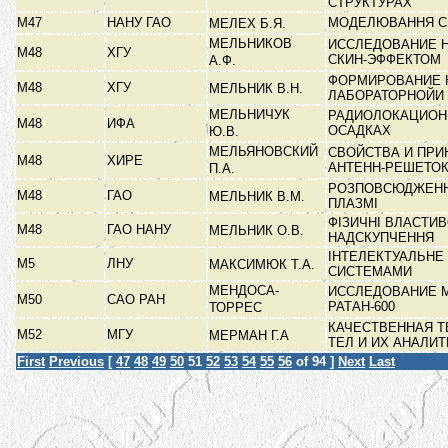
СТРУКТУРАХ
М47
НАНУ ГАО
МОДЕЛЮВАННЯ С
МЕЛЕХ Б.Я.
МЕЛЬНИКОВ
ИССЛЕДОВАНИЕ 
М48
ХГУ
СКИН-ЭФФЕКТОМ
А.Ф.
ФОРМИРОВАНИЕ 
М48
ХГУ
МЕЛЬНИК В.Н.
ЛАБОРАТОРНОЙИ
МЕЛЬНИЧУК
РАДИОЛОКАЦИОН
М48
ИФА
ОСАДКАХ
Ю.В.
МЕЛЬЯНОВСКИЙ
СВОЙСТВА И ПР
М48
ХИРЕ
АНТЕНН-РЕШЕТО
П.А.
РОЗПОВСЮДЖЕННЯ
М48
ГАО
МЕЛЬНИК В.М.
ПЛАЗМІ
ФІЗИЧНІ ВЛАСТИ
М48
ГАО НАНУ
МЕЛЬНИК О.В.
НАДСКУПЧЕННЯ
ІНТЕЛЕКТУАЛЬНЕ
М5
ЛНУ
МАКСИМЮК Т.А.
СИСТЕМАМИ
МЕНДОСА-
ИССЛЕДОВАНИЕ 
М50
САО РАН
РАТАН-600
ТОРРЕС
КАЧЕСТВЕННАЯ Т
М52
МГУ
МЕРМАН Г.А
ТЕЛ И ИХ АНАЛИ
First
Previous
[
47
48
49
50
51
52
53
54
55
56
of 94 ]
Next
Last