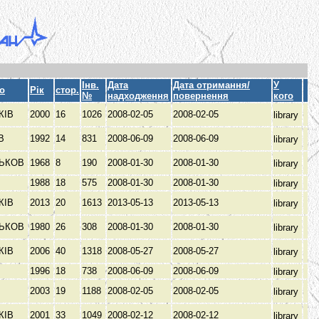
Інв.
Дата
Дата отримання/
У
о
Рік
стор.
№
надходження
повернення
кого
КІВ
2000
16
1026
2008-02-05
2008-02-05
library
ЕВ
1992
14
831
2008-06-09
2008-06-09
library
ЬКОВ
1968
8
190
2008-01-30
2008-01-30
library
1988
18
575
2008-01-30
2008-01-30
library
КІВ
2013
20
1613
2013-05-13
2013-05-13
library
ЬКОВ
1980
26
308
2008-01-30
2008-01-30
library
КІВ
2006
40
1318
2008-05-27
2008-05-27
library
В
1996
18
738
2008-06-09
2008-06-09
library
В
2003
19
1188
2008-02-05
2008-02-05
library
КІВ
2001
33
1049
2008-02-12
2008-02-12
library