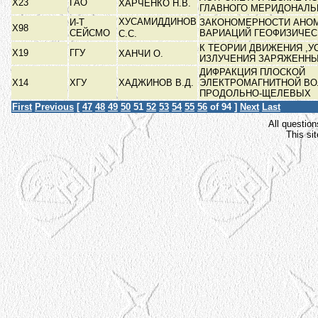
Х23
ГАО
ХАРЧЕНКО Н.В.
ГЛАВНОГО МЕРИДОНАЛ
ХУСАМИДДИНОВ
И-Т
ЗАКОНОМЕРНОСТИ АНО
Х98
СЕЙСМО
ВАРИАЦИЙ ГЕОФИЗИЧЕС
С.С.
К ТЕОРИИ ДВИЖЕНИЯ ,У
Х19
ГГУ
ХАНЧИ О.
ИЗЛУЧЕНИЯ ЗАРЯЖЕНН
ДИФРАКЦИЯ ПЛОСКОЙ
Х14
ХГУ
ХАДЖИНОВ В.Д.
ЭЛЕКТРОМАГНИТНОЙ ВО
ПРОДОЛЬНО-ЩЕЛЕВЫХ
First
Previous
[
47
48
49
50
51
52
53
54
55
56
of 94 ]
Next
Last
All question
This si