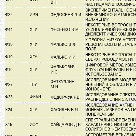
В.Н.
ЧАСТИЦАМИ В КОСМИЧЕ
ЭКСПЕРИМЕНТАЛЬНОЕ 
Ф32
ИРЭ
ФЕДОСЕЕВ Л.И.
ВНЕЗЕМНОГО И АТМОСФ
ИЗЛУЧЕНИЙ
НЕКОТОРЫЕ ВОПРОСЫ Т
Ф44
ХГУ
ФЕСЕНКО В.М.
УНИПОЛЯРНОЙ ИНЖЕКЦИ
ДИЭЛЕКТРИЧЕСКОМ ДИ
К ТЕОРИИ НИЗКОЧАСТО
Ф19
ХГУ
ФАЛЬКО В.Л.
РЕЗОНАНСОВ В МЕТАЛЛ
ПОЛЕ
НЕКОТОРЫЕ ВОПРОСЫ 
Ф19
ХГУ
ФАЛЬКО И.И.
СВЕРХПРОВОДИМОСТИ
ЦИФРОВОЙ МЕТОД ИЗМЕ
ФАЛЬКОВИЧ
Ф19
ХГУ
ФЛУКТУАЦИЙ ФАЗЫ И ЕГ
И.С.
ИСПОЛЬЗОВАНИЕ
ИССЛЕДОВАНИЕ МОДЕЛ
ФАТКУЛЛИН
Ф27
ТГУ
ЯВЛЕНИЙ В ОБЛАСТИ F 
М.Н.
ИОНОСФЕРЕ
ИССЛЕДОВАНИЕ СПЕКТР
Ф33
ФИАН
ФЕДОРЧУК Р.В.
РАСПРЕДЕЛЕНИЯ СИЛ 
ИССЛЕДОВАНИЕ АКТИВН
Х24
ХГУ
ХАСИЛЕВ В.Я.
ИОННЫХ ЛАЗЕРОВ НА П
ПОПЕРЕЧНЫМ
СПЕКТРАЛЬНО-ВРЕМЕН
Х15
ИОФ
ХАЙДАРОВ Д.В.
ХАРАКТЕРИСТИКИ ВКР 
СОЛИТОНОВ ФЕМТОСЕК
АСТРОМЕТРИЧЕСКИЕ И