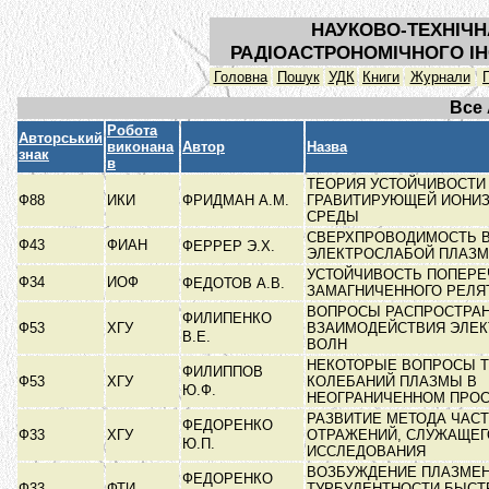
НАУКОВО-ТЕХНІЧН
РАДІОАСТРОНОМІЧНОГО ІН
Головна
Пошук
УДК
Книги
Журнали
Все
Робота
Авторський
виконана
Автор
Назва
знак
в
ТЕОРИЯ УСТОЙЧИВОСТИ
Ф88
ИКИ
ФРИДМАН А.М.
ГРАВИТИРУЮЩЕЙ ИОНИ
СРЕДЫ
СВЕРХПРОВОДИМОСТЬ В
Ф43
ФИАН
ФЕРРЕР Э.Х.
ЭЛЕКТРОСЛАБОЙ ПЛАЗ
УСТОЙЧИВОСТЬ ПОПЕРЕ
Ф34
ИОФ
ФЕДОТОВ А.В.
ЗАМАГНИЧЕННОГО РЕЛЯ
ВОПРОСЫ РАСПРОСТРАН
ФИЛИПЕНКО
Ф53
ХГУ
ВЗАИМОДЕЙСТВИЯ ЭЛЕ
В.Е.
ВОЛН
НЕКОТОРЫЕ ВОПРОСЫ 
ФИЛИППОВ
Ф53
ХГУ
КОЛЕБАНИЙ ПЛАЗМЫ В
Ю.Ф.
НЕОГРАНИЧЕННОМ ПРО
РАЗВИТИЕ МЕТОДА ЧАС
ФЕДОРЕНКО
Ф33
ХГУ
ОТРАЖЕНИЙ, СЛУЖАЩЕГ
Ю.П.
ИССЛЕДОВАНИЯ
ВОЗБУЖДЕНИЕ ПЛАЗМЕ
ФЕДОРЕНКО
Ф33
ФТИ
ТУРБУЛЕНТНОСТИ БЫС