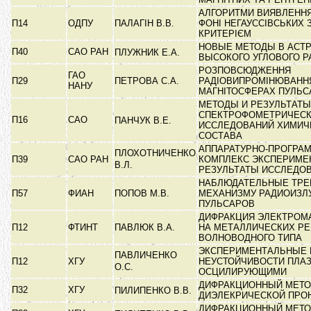
АЛГОРИТМИ ВИЯВЛЕННЯ
П14
ОДПУ
ПАЛАГІН В.В.
ФОНІ НЕГАУССІВСЬКИХ 
КРИТЕРІЄМ
НОВЫЕ МЕТОДЫ В АСТ
П40
САО РАН
ПЛУЖНИК Е.А.
ВЫСОКОГО УГЛОВОГО 
РОЗПОВСЮДЖЕННЯ
ГАО
П29
ПЕТРОВА С.А.
РАДІОВИПРОМІНЮВАНН
НАНУ
МАГНІТОСФЕРАХ ПУЛЬС
МЕТОДЫ И РЕЗУЛЬТАТЫ
СПЕКТРОФОМЕТРИЧЕС
П16
САО
ПАНЧУК В.Е.
ИССЛЕДОВАНИЙ ХИМИЧ
СОСТАВА
АППАРАТУРНО-ПРОГРА
ПЛОХОТНИЧЕНКО
П39
САО РАН
КОМПЛЕКС ЭКСПЕРИМЕ
В.Л.
РЕЗУЛЬТАТЫ ИССЛЕДО
НАБЛЮДАТЕЛЬНЫЕ ТРЕ
П57
ФИАН
ПОПОВ М.В.
МЕХАНИЗМУ РАДИОИЗЛ
ПУЛЬСАРОВ
ДИФРАКЦИЯ ЭЛЕКТРОМ
П12
ФТИНТ
ПАВЛЮК В.А.
НА МЕТАЛЛИЧЕСКИХ Р
ВОЛНОВОДНОГО ТИПА
ЭКСПЕРИМЕНТАЛЬНЫЕ 
ПАВЛИЧЕНКО
П12
ХГУ
НЕУСТОЙЧИВОСТИ ПЛАЗ
О.С.
ОСЦИЛИРУЮЩИМИ
ДИФРАКЦИОННЫЙ МЕТО
П32
ХГУ
ПИЛИПЕНКО В.В.
ДИЭЛЕКРИЧЕСКОЙ ПР
ДИФРАКЦИОННЫЙ МЕТО