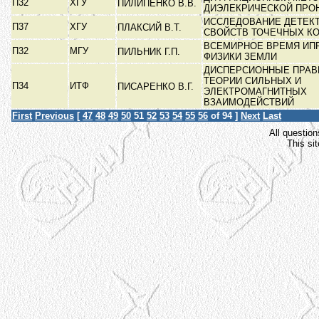
П32
ХГУ
ПИЛИПЕНКО В.В.
ДИЭЛЕКРИЧЕСКОЙ ПР
ИССЛЕДОВАНИЕ ДЕТЕК
П37
ХГУ
ПЛАКСИЙ В.Т.
СВОЙСТВ ТОЧЕЧНЫХ К
ВСЕМИРНОЕ ВРЕМЯ И
П32
МГУ
ПИЛЬНИК Г.П.
ФИЗИКИ ЗЕМЛИ
ДИСПЕРСИОННЫЕ ПРАВ
ТЕОРИИ СИЛЬНЫХ И
П34
ИТФ
ПИСАРЕНКО В.Г.
ЭЛЕКТРОМАГНИТНЫХ
ВЗАИМОДЕЙСТВИЙ
First
Previous
[
47
48
49
50
51
52
53
54
55
56
of 94 ]
Next
Last
All question
This si