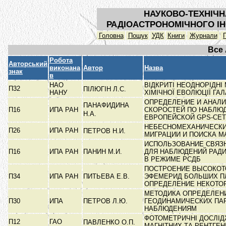
НАУКОВО-ТЕХНІЧН
РАДІОАСТРОНОМІЧНОГО ІН
Головна
Пошук
УДК
Книги
Журнали
Все
Робота
Авторський
виконана
Автор
Назва
знак
в
НАО
ВІДКРИТІ НЕОДНОРІДНІ
П32
ПІЛЮГІН Л.С.
НАНУ
ХІМІЧНОЇ ЕВОЛЮЦІЇ ГА
ОПРЕДЕЛЕНИЕ И АНАЛИ
ПАНАФИДИНА
П16
ИПА РАН
СКОРОСТЕЙ ПО НАБЛЮ
Н.А.
ЕВРОПЕЙСКОЙ GPS-СЕ
НЕБЕСНОМЕХАНИЧЕСКИ
П26
ИПА РАН
ПЕТРОВ Н.И.
МИГРАЦИИ И ПОИСКА 
ИСПОЛЬЗОВАНИЕ СВЯЗ
П16
ИПА РАН
ПАНИН М.И.
ДЛЯ НАБЛЮДЕНИЙ РАД
В РЕЖИМЕ РСДБ
ПОСТРОЕНИЕ ВЫСОКО
П34
ИПА РАН
ПИТЬЕВА Е.В.
ЭФЕМЕРИД БОЛЬШИХ П
ОПРЕДЕЛЕНИЕ НЕКОТ
МЕТОДИКА ОПРЕДЕЛЕН
П30
ИПА
ПЕТРОВ Л.Ю.
ГЕОДИНАМИЧЕСКИХ ПА
НАБЛЮДЕНИЯМ
ФОТОМЕТРИЧНІ ДОСЛІД
П12
ГАО
ПАВЛЕНКО О.П.
МАГНІТНИХ ТА РЕНТГЕ