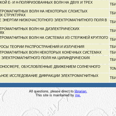
КОЙ Е- И Н-ПОЛЯРИЗОВАННЫХ ВОЛН НА ДВУХ И ТРЕХ
ТБ
КТРОМАГНИТНЫХ ВОЛН НА НЕКОТОРЫХ СЛОИСТЫХ
ТБ
Х СТРУКТУРАХ
 ЭНЕРГИИ НИЗКОЧАСТОТНОГО ЭЛЕКТРОМАГНИТНОГО ПОЛЯ В
ТБ
ТРОМАГНИТНЫХ ВОЛН НА ДИЭЛЕКТРИЧЕСКИХ
ТБ
ТЯХ
ТРОМАГНИТНЫХ ВОЛН НА СИСТЕМАХ ИЗ СТЕРЖНЕЙ КРУГЛОГО
ТБ
РОСЫ ТЕОРИИ РАСПРОСТРАНЕНИЯ И ИЗЛУЧЕНИЯ
ТБ
КТРОМАГНИТНЫХ ВОЛН НЕКОТОРЫХ КОНЕЧНЫХ СИСТЕМАХ
ТБ
З ЭЛЕКТРОМАГНИТНОГО ПОЛЯ НА ЦИЛИНДРИЧЕСКИХ
ТБ
ИОНОСФЕРЕ, ОБУСЛОВЛЕННЫЕ ДВИЖЕНИЕМ СОЛНЕЧНОГО
ТО
ЬНОЕ ИССЛЕДОВАНИЕ ДИФРАКЦИИ ЭЛЕКТРОМАГНИТНЫХ
ТБ
All questions, please direct to
librarian.
This site is maintained by
me.