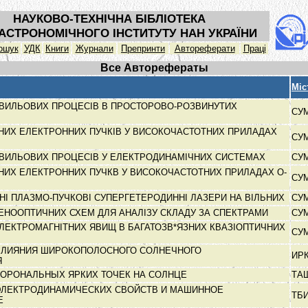
НАУКОВО-ТЕХНІЧНА БІБЛІОТЕКА
АСТРОНОМІЧНОГО ІНСТИТУТУ НАН УКРАЇНИ
ошук
УДК
Книги
Журнали
Препринти
Автореферати
Праці
Все Авторефераты
Міс
ИЛЬОВИХ ПРОЦЕСІВ В ПРОСТОРОВО-РОЗВИНУТИХ
СУ
ВНИХ ЕЛЕКТРОННИХ ПУЧКІВ У ВИСОКОЧАСТОТНИХ ПРИЛАДАХ
СУ
ВИЛЬОВИХ ПРОЦЕСІВ У ЕЛЕКТРОДИНАМІЧНИХ СИСТЕМАХ
СУ
ВНИХ ЕЛЕКТРОННИХ ПУЧКВ У ВИСОКОЧАСТОТНИХ ПРИЛАДАХ О-
СУ
НІ ПЛАЗМО-ПУЧКОВІ СУПЕРГЕТЕРОДИННІ ЛАЗЕРИ НА ВІЛЬНИХ
СУ
ЕНООПТИЧНИХ СХЕМ ДЛЯ АНАЛІЗУ СКЛАДУ ЗА СПЕКТРАМИ
СУ
ЕКТРОМАГНІТНИХ ЯВИЩ В БАГАТОЗВ*ЯЗНИХ КВАЗІОПТИЧНИХ
СУ
ВЛИЯНИЯ ШИРОКОПОЛОСНОГО СОЛНЕЧНОГО
ИР
Я
ОРОНАЛЬНЫХ ЯРКИХ ТОЧЕК НА СОЛНЦЕ
ТА
ЭЛЕКТРОДИНАМИЧЕСКИХ СВОЙСТВ И МАШИННОЕ
ТБ
Е