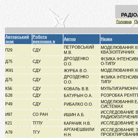
РАДІО
Головна
П
Авторський
Робота
Автор
Назва
знак
виконана в
ПЕТРОВСЬКИЙ
МОДЕЛЮВАННЯ ХВ
П29
СДУ
КВАЗІОПТИЧНИХ
М.В.
ДРОЗДЕНКО
ФІЗИКА ІНТЕНСИ
Д75
СДУ
О-ТИПУ
О.О.
Ж91
СДУ
МОДЕЛЮВАННЯ Х
ЖУРБА В.О.
ДРОЗДЕНКО
ФІЗИКА ІНТЕНСИ
Д75
СДУ
ТИПУ
О.О.
К56
СДУ
МУЛЬТИГАРМОНІЧ
КОВАЛЬ В.В.
Б28
СДУ
РОЗРОБКА РЕНТГ
БАТУРЫН О.А.
МОДЕЛЮВАННЯ ЕЛ
Р49
СДУ
РИБАЛКО О.О.
СИСТЕМАХ
ИССЛЕДОВАНИЕ 
И97
СО РАН
ИШИН А.Б.
РАДИОИЗЛУЧЕНИ
К21
ТГПУ
ИССЛЕДОВАНИЕ К
КАРАЧИК Н.В.
АРГАНЕШВИЛИ
ИССЛЕДОВАНИЕ 
А79
ТГУ
ПРОЕКТИРОВАНИ
Н.Н.