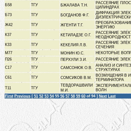
РАССЕЯНИЕ ПЛОС
Б58
ТГУ
БЖАЛАВА Т.Н.
ЦИЛИНДРАХ
ДИФРАКЦИЯ ЭЛЕ
Б73
ТГУ
БОГДАНОВ Ф.Г.
ДИЭЛЕКТРИЧЕСКИ
ПРЕОБРАЗОВАНИЕ
Ж42
ТГУ
ЖГЕНТИ Т.Г.
ЭНЕРГИЮ
РАССЕЯНИЕ ЭЛЕК
К37
ТГУ
КЕТИЛАДЗЕ О.Г.
НЕОДНОРОДНОС
РАССЕЯНИЕ ЭЛЕК
К33
ТГУ
КЕКЕЛИЯ Л.В.
СЕЧЕНИЯ
М77
ТГУ
НЕКОТОРЫЕ ВОП
МОНИН Ю.С.
П26
ТГУ
РАССЕЯНИЕ ЭЛЕ
ПЕРХУЛИ З.И.
АНАЛИЗ И СИНТЕ
С17
ТГУ
САМСОНЮК О.В.
СТРУКТУРАХ
ВОЗМУЩЕНИЯ В 
С61
ТГУ
СОМСИКОВ В.М.
ТЕРМИНАТОРА
ТЕВДОРАШВИЛИ
ЭКСПЕРИМЕНТАЛ
Т11
ТГУ
ВОЛН
М.И.
First
Previous
[
51
52
53
54
55
56
57
58
59
60
of 94 ]
Next
Last