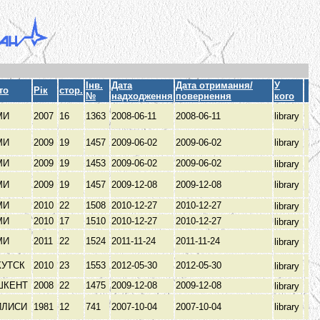
Інв.
Дата
Дата отримання/
У
то
Рік
стор.
№
надходження
повернення
кого
МИ
2007
16
1363
2008-06-11
2008-06-11
library
МИ
2009
19
1457
2009-06-02
2009-06-02
library
МИ
2009
19
1453
2009-06-02
2009-06-02
library
МИ
2009
19
1457
2009-12-08
2009-12-08
library
МИ
2010
22
1508
2010-12-27
2010-12-27
library
МИ
2010
17
1510
2010-12-27
2010-12-27
library
МИ
2011
22
1524
2011-11-24
2011-11-24
library
КУТСК
2010
23
1553
2012-05-30
2012-05-30
library
ШКЕНТ
2008
22
1475
2009-12-08
2009-12-08
library
ИЛИСИ
1981
12
741
2007-10-04
2007-10-04
library