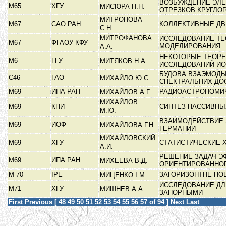
ВОЗБУЖДЕНИЕ ЭЛЕ
М65
ХГУ
МИСЮРА Н.Н.
ОТРЕЗКОВ КРУГЛО
МИТРОНОВА
М67
САО РАН
КОЛЛЕКТИВНЫЕ ДВ
С.Н.
МИТРОФАНОВА
ИССЛЕДОВАНИЕ ТЕ
М67
ФГАОУ КФУ
МОДЕЛИРОВАНИЯ
А.А.
НЕКОТОРЫЕ ТЕОРЕ
М6
ГГУ
МИТЯКОВ Н.А.
ИССЛЕДОВАНИЙ И
БУДОВА ВЗАЭМОДЫ
С46
ГАО
МИХАЙЛО Ю.С.
СПЕКТРАЛЬНИХ Д
М69
ИПА РАН
РАДИОАСТРОНОМИ
МИХАЙЛОВ А.Г.
МИХАЙЛОВ
М69
КПИ
СИНТЕЗ ПАССИВНЫ
М.Ю.
ВЗАИМОДЕЙСТВИЕ 
М69
ИОФ
МИХАЙЛОВА Г.Н.
ГЕРМАНИИ
МИХАЙЛОВСКИЙ
М69
ХГУ
СТАТИСТИЧЕСКИЕ 
А.И.
РЕШЕНИЕ ЗАДАЧ Э
М69
ИПА РАН
МИХЕЕВА В.Д.
ОРИЕНТИРОВАННО
М 70
ІРЕ
ЗАГОРИЗОНТНЕ ПО
МИЦЕНКО І.М.
ИССЛЕДОВАНИЕ ДЛ
М71
ХГУ
МИШНЕВ А.А.
ЗАПОРНЫМИ
First
Previous
[
48
49
50
51
52
53
54
55
56
57
of 94 ]
Next
Last