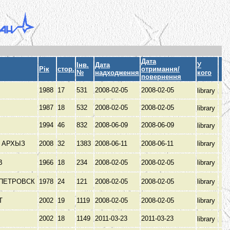
Дата
Інв.
Дата
У
Рік
стор.
отримання/
№
надходження
кого
повернення
1988
17
531
2008-02-05
2008-02-05
library
1987
18
532
2008-02-05
2008-02-05
library
1994
46
832
2008-06-09
2008-06-09
library
 АРХЫЗ
2008
32
1383
2008-06-11
2008-06-11
library
В
1966
18
234
2008-02-05
2008-02-05
library
ПЕТРОВСК
1978
24
121
2008-02-05
2008-02-05
library
Т
2002
19
1119
2008-02-05
2008-02-05
library
2002
18
1149
2011-03-23
2011-03-23
library