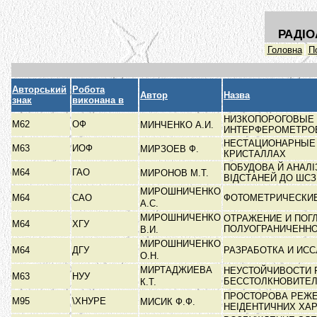
РАДІО
Головна
П
Авторський
Робота
Автор
Назва
знак
виконана в
НИЗКОПОРОГОВЫЕ 
М62
ОФ
МИНЧЕНКО А.И.
ИНТЕРФЕРОМЕТР
НЕСТАЦИОНАРНЫЕ 
М63
ИОФ
МИРЗОЕВ Ф.
КРИСТАЛЛАХ
ПОБУДОВА Й АНАЛ
М64
ГАО
МИРОНОВ М.Т.
ВІДСТАНЕЙ ДО ШС
МИРОШНИЧЕНКО
М64
САО
ФОТОМЕТРИЧЕСКИЕ
А.С.
МИРОШНИЧЕНКО
ОТРАЖЕНИЕ И ПОГ
М64
ХГУ
ПОЛУОГРАНИЧЕНН
В.И.
МИРОШНИЧЕНКО
М64
ДГУ
РАЗРАБОТКА И ИС
О.Н.
МИРТАДЖИЕВА
НЕУСТОЙЧИВОСТИ 
М63
НУУ
БЕССТОЛКНОВИТЕ
К.Т.
ПРОСТОРОВА РЕЖЕ
М95
\ХНУРЕ
МИСИК Ф.Ф.
НЕІДЕНТИЧНИХ ХА