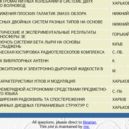
КТРОМАГНИТНЫХ КОЛЕБАНИЙ В СИСТЕМЕ ДВУХ
ХАРЬКО
ГО ВОЛНОВОД
ИЖЕНИЯ ПЛОСКИХ ГАЛАКТИК 2МАSS ОБЗОРА
НИЖНИЙ
СНЫХ ДВОЙНЫХ СИСТЕМ РАЗНЫХ ТИПОВ НА ОСНОВЕ
НИЖНИЙ
ТИЧЕСКИЕ И ЭКСПЕРИМЕНТАЛЬНЫЕ РЕЗУЛЬТАТЫ
ГОРЬКИ
ОНОСФЕРЫ ЗЕ
ЮЧОЪ СИСТЕМИ БЕТА ЛЫРИ НА ОСНОВЫ
КИЪВ
ОСЛЫДЖЕНЬ
ЧЕСКАЯ ЮСТИРОВКА РАДИОТЕЛЕСКОПОВ КОМПЛЕКСА
С.-ПБ.
Х ВИБРАТОРНЫХ АНТЕНН
К.
ЭКСИТОНОВ И ЭЛЕКТРОННО-ДЫРОЧНОЙ ЖИДКОСТИ В
М.
ХАРАКТЕРИСТИКИ УГЛОВ И МОДУЛЯЦИЯ
ХАРЬКО
ФЕМЕРИДНОЙ АСТРОНОМИИ СРЕДСТВАМИ ПРЕДМЕТНО-
С.-Пб.
ГО ЯЗЫКА
ШИРЕННЯ РАДІОХВИЛЬ ТА СПОСТЕРЕЖЕННЯ
ХАРКІВ
ИННЫХ ДИОДНЫХ ГЕРМАНИЕВЫХ СТРУКТУР С
ХАРЬКО
All questions, please direct to
librarian.
This site is maintained by
me.