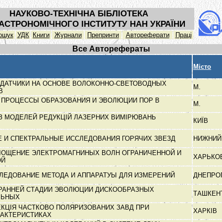
НАУКОВО-ТЕХНІЧНА БІБЛІОТЕКА
АСТРОНОМІЧНОГО ІНСТИТУТУ НАН УКРАЇНИ
ошук
УДК
Книги
Журнали
Препринти
Автореферати
Праці
Все Авторефераты
Місто
ДАТЧИКИ НА ОСНОВЕ ВОЛОКОННО-СВЕТОВОДНЫХ
М.
ОВ
ПРОЦЕССЫ ОБРАЗОВАНИЯ И ЭВОЛЮЦИИ ПОР В
М.
ІЗ МОДЕЛЕЙ РЕДУКЦІЙ ЛАЗЕРНИХ ВИМІРЮВАНЬ
КИЇВ
З
 И СПЕКТРАЛЬНЫЕ ИССЛЕДОВАНИЯ ГОРЯЧИХ ЗВЕЗД
НИЖНИЙ
ЛОЩЕНИЕ ЭЛЕКТРОМАГНИНЫХ ВОЛН ОГРАНИЧЕННОЙ И
ХАРЬКО
ОЙ
СЛЕДОВАНИЕ МЕТОДА И АППАРАТУЫ ДЛЯ ИЗМЕРЕНИЙ
ДНЕПРО
РАННЕЙ СТАДИИ ЭВОЛЮЦИИ ДИСКООБРАЗНЫХ
ТАШКЕН
ЛЬНЫХ
КЦІЯ ЧАСТКОВО ПОЛЯРИЗОВАНИХ ЗАВД ПРИ
ХАРКІВ
РАКТЕРИСТИКАХ