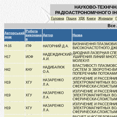
НАУКОВО-ТЕХНІЧН
РАДІОАСТРОНОМІЧНОГО ІН
Головна
Пошук
УДК
Книги
Журнали
Все
Робота
Авторський
виконана
Автор
Назва
знак
в
ВИЗНАЧЕННЯ ПЛАЗМОВИ
Н-16
ІПФ
НАГОРНИЙ Д.А.
ВИСОКОЧАСТОТНОГО Д
ДИОДНАЯ ЛАЗЕРНАЯ СП
НАДЕЖДИНСКИЙ
Н17
ИОФ
УШИРЕНИЯ ЛИНИЙ МНОГ
А.И.
МОЛЕКУЛ
ВЛАСТИВОСТІ ПЛАЗМОВО
НАДИБАЛЮК
Н42
КНУ
СИСТЕМ ЗІ ЗВОРОТНО-В
О.А.
ПОПЕРЕЧНИМ ПОТОКАМ
ИЗЛУЧЕНИЕ И РАССЕЯНИ
НАЗАРЕНКО
Н19
ХГУ
ЭЛЕКТРОМАГНИТНЫХ ВО
Л.А.
СФЕРИЧЕСКИ-СЛОИСТЫ
ИЗЛУЧЕНИЕ И РАССЕЯНИ
НАЗАРЕНКО
Н19
ХГУ
ЭЛЕКТРОМАГНИТНЫХ ВО
Л.А.
СФЕРИЧЕСКИ-СЛОИСТЫ
ИЗЛУЧЕНИЕ И РАССЕЯНИ
НАЗАРЕНКО
Н19
ХГУ
ЭЛЕКТРОМАГНИТНЫХ ВО
Л.А.
СФЕРИЧЕСКИ-СЛОИСТЫ
РАСЧЕТ И ИССЛЕДОВАНИ