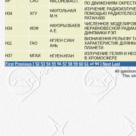
АР
САО
НАСОНОВАО.Г.
ПО ДВИЖЕНИЯМ ОКРЕСТН
ИЗУЧЕНИЕ РАДИОИЗЛУЧЕ
НАУГОЛЬНАЯ
Н34
ХГУ
ПОМОЩЬЮ РАДИОТЕЛЕС
М.Н.
РАТАН-600
ЧИСЛЕННОЕ МОДЕЛИРО
НАУОРЫЗБАЕВ
Н34
ИОФ
НЕРАВНОВЕСНОЙ РАДИА
А.Е.
ДИНПМИКИ РЭП
ВИЗНАЧЕННЯ РЕЛЬЄФУ Т
НГУЕН СУАН
Н11
ГАО
ХАРАКТЕРИСТИК ДІЛЯНК
АНЬ
ПЛАНЕТИ
ИЗЛУЧЕНИЕ ГЕЛИЯ И НЕ
Н37
МГАИ
НГУЕН-НГАН
В ХРОМОСФЕРЕ
First
Previous
[
52
53
54
55
56
57
58
59
60
61
of 94 ]
Next
Last
All question
This si