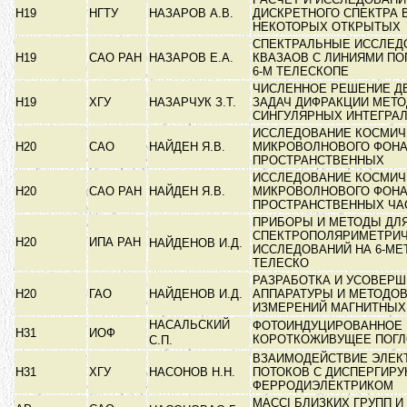
Н19
НГТУ
НАЗАРОВ А.В.
ДИСКРЕТНОГО СПЕКТРА 
НЕКОТОРЫХ ОТКРЫТЫХ
СПЕКТРАЛЬНЫЕ ИССЛЕД
Н19
САО РАН
НАЗАРОВ Е.А.
КВАЗАОВ С ЛИНИЯМИ ПО
6-М ТЕЛЕСКОПЕ
ЧИСЛЕННОЕ РЕШЕНИЕ Д
Н19
ХГУ
НАЗАРЧУК З.Т.
ЗАДАЧ ДИФРАКЦИИ МЕТ
СИНГУЛЯРНЫХ ИНТЕГРА
ИССЛЕДОВАНИЕ КОСМИЧ
Н20
САО
НАЙДЕН Я.В.
МИКРОВОЛНОВОГО ФОНА
ПРОСТРАНСТВЕННЫХ
ИССЛЕДОВАНИЕ КОСМИЧ
Н20
САО РАН
НАЙДЕН Я.В.
МИКРОВОЛНОВОГО ФОНА
ПРОСТРАНСТВЕННЫХ ЧА
ПРИБОРЫ И МЕТОДЫ ДЛ
СПЕКТРОПОЛЯРИМЕТРИ
Н20
ИПА РАН
НАЙДЕНОВ И.Д.
ИССЛЕДОВАНИЙ НА 6-М
ТЕЛЕСКО
РАЗРАБОТКА И УСОВЕР
Н20
ГАО
НАЙДЕНОВ И.Д.
АППАРАТУРЫ И МЕТОДОВ
ИЗМЕРЕНИЙ МАГНИТНЫ
НАСАЛЬСКИЙ
ФОТОИНДУЦИРОВАННОЕ
Н31
ИОФ
КОРОТКОЖИВУЩЕЕ ПОГ
С.П.
ВЗАИМОДЕЙСТВИЕ ЭЛЕК
Н31
ХГУ
НАСОНОВ Н.Н.
ПОТОКОВ С ДИСПЕРГИР
ФЕРРОДИЭЛЕКТРИКОМ
МАССІ БЛИЗКИХ ГРУПП 