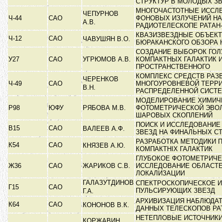
СТРУКТУР В МОЛОДЫХ 
МНОГОЧАСТОТНЫЕ ИССЛ
ЧЕПУРНОВ
Ч-44
САО
ФОНОВЫХ ИЗЛУЧЕНИЙ НА
А.В.
РАДИОТЕЛЕСКОПЕ РАТАН
КВАЗИЗВЕЗДНЫЕ ОБЪЕКТ
Ч-12
САО
ЧАВУШЯН В.О.
БЮРАКАНСКОГО ОБЗОРА
СОЗДАНИЕ ВЫБОРОК ГО
У27
САО
УГРЮМОВ А.В.
КОМПАКТНЫХ ГАЛАКТИК И
ПРОСТРАНСТВЕННОГО
КОМПЛЕКС СРЕДСТВ РАЗ
ЧЕРЕНКОВ
Ч-49
САО
МНОГОУРОВНЕВОЙ ТЕРРИ
В.Н.
РАСПРЕДЕЛЕННОЙ СИСТ
МОДЕЛИРОВАНИЕ ХИМИЧ
Р98
ЮФУ
РЯБОВА М.В.
ФОТОМЕТРИЧЕСКОЙ ЭВО
ШАРОВЫХ СКОПЛЕНИЙ
ПОИСК И ИССЛЕДОВАНИЕ
В15
САО
ВАЛЕЕВ А.Ф.
ЗВЕЗД НА ФИНАЛЬНЫХ С
РАЗРАБОТКА МЕТОДИКИ П
К54
САО
КНЯЗЕВ А.Ю.
КОМПАКТНІХ ГАЛАКТИК
ГЛУБОКОЕ ФОТОМЕТРИЧ
Ж36
САО
ЖАРИКОВ С.В.
ИССЛЕДОВАНИЕ ОБЛАСТ
ЛОКАЛИЗАЦИИ
ГАЛАЗУТДИНОВ
СПЕКТРОСКОПИЧЕСКОЕ 
Г15
САО
ПУЛЬСИРУЮЩИХ ЗВЕЗД
Г.А.
АРХИВИЗАЦИЯ НАБЛЮДА
К64
САО
КОНОНОВ В.К.
ДАННЫХ ТЕЛЕСКОПОВ РАТ
НЕТЕПЛОВЫЕ ИСТОЧНИК
КОРЖАВИН