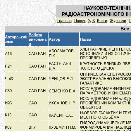
НАУКОВО-ТЕХНІЧН
РАДІОАСТРОНОМІЧНОГО ІН
Головна
Пошук
УДК
Книги
Журнали
Все
Робота
Авторський
виконана
Автор
Назва
знак
в
УЛЬТРАЯРКИЕ РЕНТГЕНО
АБОЛМАСОВ
А16
САО РАН
ИСТОЧНИКИ И ИХ ОПТИЧЕ
П.К.
ПРОЯВЛЕНИЯ
РАСТЕГАЕВ
КРАТНОСТЬ БЛИЗКИХ ЗВЕ
Р24
САО РАН
ТОЛСТОГО ДИСКА
Д.А.
ОПТИЧЕСКАЯ СПЕТРОСКО
Ч-43
САО РАН
ЧЕНЦОВ Е.Л.
ЭКСТРЕМАЛЬНО ВЫСОКО
ГАЛАКТИКЕ
ИССЛЕДОВАНИЕ ФИЗИЧЕ
С30
САО РАН
СЕМЕНКО Е.А.
ПАРАМЕТРОВ И КИНЕМА
ИССЛЕДОВАНИЕ НАБЛЮД
И95
САО
ИХСАНОВ Н.Р.
ПРОЯВЛЕНИЙ КОМПАКТН
ОБЪЕКТОВ
Н-ОБЗОР ГАЛАКТИК И ГРУ
К15
САО
КАЙСИН С.С.
МЕСТНОГО ОБЪЁМА
ГИДРОДИНАМИЧЕСКИЕ М
К89
ВГУ
КУЗЬМИН Н.М.
ФОРМИРОВАНИЯ НАБЛЮ