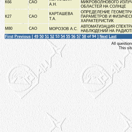
К66
САО
МИКРОВОЛНОВОГО ИЗЛУ
А.Н.
ОБЛАСТЕЙ НА СОЛНЦЕ
ОПРЕДЕЛЕНИЕ ГЕОМЕТР
КАРТАШЕВА
К27
САО
ПАРАМЕТРОВ И ФИЗИЧЕС
Т.А.
ХАРАКТЕРИСТИК
АВТОМАТИЗАЦИЯ СПЕКТ
М80
САО
МОРОЗОВ А.С.
НАБЛЮДЕНИЙ НА РАДИО
First
Previous
[
49
50
51
52
53
54
55
56
57
58
of 94 ]
Next
Last
All question
This si