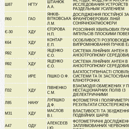
МЕТОДЫ, МОДЕЛИ И АЛГОР
ШТАНЮК
Ш87
НГТУ
ИССЛЕДОВАНИЯ УСТРОЙСТВ
А.А.
РАЗДЕЛЬНЫМ УСИЛЕНИЕМ
ЯНКІВ-
ДОСЛІДЖЕННЯ ПОСТІЙНОЇ З
ВІТКОВСЬКА
Я60
ГАО
ФРАУНГОФЕРОВИХ ЛІНІЙ
СОНЯЧНОЇАТМОСФЕРИ
Л.М.
ЄГОРОВА
РОЗСІЯННЯ ХВИЛЬОВИХ ПУЧК
Є-30
ХДУ
ІМПУЛЬСІВ ПЛОСКИМИ ПОВ
Н.П.
КОНТАР
ОСОБЛИВОСТІ РОЗПОВСЮДЖ
К64
ХДУ
ВИПРОМІНЮВАННЯ ПУЧКІВ Е
Е.П.
ЯЦЕНКО
СИСТЕМА ЛІНІЙНИХ АНТЕН 
Я92
ХДУ
АНІЗОТРОПНОМУ СЕРЕДОВИ
Є.О.
ЯЦЕНКО
СИСТЕМА ЛІНІЙНИХ АНТЕН 
Я92
ХДУ
АНІЗОТРОПНОМУ СЕРЕДОВИ
Є.О.
БАГАТОСТУПІНЧАСТІ СПОВІ
П32
ИРЕ
ПІШКО О.Ф.
СИСТЕМИ ТА ЇХ ЗАСТОСУВАН
КЛІНОТРОНАХ
ВЗАЄМОДІЯ ОБМЕЖЕНИХ У П
ПІВНЕНКО
П32
ХДУ
НЕСТАЦІОНАРНИХ ПОЛІВ ІЗ
С.М.
ДІЕЛЕКТРИЧНИМИ
ЛУПІШКО
ФОТОМЕТРІЯ І ПОЛЯРИМЕТРІ
Л85
НАНУ
РЕЗУЛЬТАТИ СПОСТЕРЕЖЕН
Д.Ф.
МАСЛОВ
ВЛАСТИВОСТІ ТА ЗБУДЖЕНН
М31
ХДУ
ПОДВІЙНИХ ШАРІВ
В.І.
ФОТОМЕТРИЧНІ ДОСЛІДЖЕН
АЛЕКСЕЄВ
А47
ОДУ
ЗАПЛЯМОВАННИХ ЧЕРВОНИХ
І.Ю.