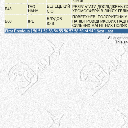
ЗІРОК
БЕЛЕЦЬКИЙ
ГАО
РЕЗУЛЬТАТИ ДОСЛІДЖЕНЬ С
Б43
НАНУ
ХРОМОСФЕРИ В ЛІНІЯХ ГЕЛ
С.О.
ПОВЕРХНЕВІ ПОЛЯРИТОНИ У
БЛУДОВ
Б68
ІРЕ
НАПІВПРОВІДНИКОВИХ НАДГ
Ю.В.
СИЛЬНИХ МАГНІТНИХ ПОЛЯ
First
Previous
[
50
51
52
53
54
55
56
57
58
59
of 94 ]
Next
Last
All question
This si