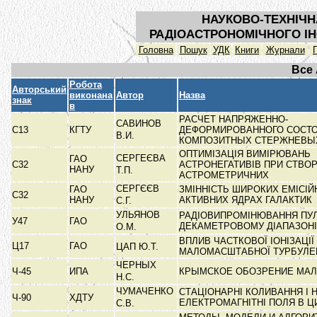
НАУКОВО-ТЕХНІЧН
РАДІОАСТРОНОМІЧНОГО ІН
Головна
Пошук
УДК
Книги
Журнали
Все
Робота
Авторський
виконана
Автор
Назва
знак
в
РАСЧЕТ НАПРЯЖЕННО-
САВИНОВ
С13
КГТУ
ДЕФОРМИРОВАННОГО СОСТ
В.И.
КОМПОЗИТНЫХ СТЕРЖНЕВЫ
ОПТИМІЗАЦІЯ ВИМІРЮВАНЬ
СЕРГЕЄВА
ГАО
С32
АСТРОНЕГАТИВІВ ПРИ СТВО
НАНУ
Т.П.
АСТРОМЕТРИЧНИХ
СЕРГЄЄВ
ГАО
ЗМІННІСТЬ ШИРОКИХ ЕМІСІЙН
С32
НАНУ
АКТИВНИХ ЯДРАХ ГАЛАКТИК
С.Г.
УЛЬЯНОВ
РАДІОВИПРОМІНЮВАННЯ ПУЛ
У47
ГАО
ДЕКАМЕТРОВОМУ ДІАПАЗОН
О.М.
ВПЛИВ ЧАСТКОВОЇ ІОНІЗАЦІЇ
Ц17
ГАО
ЦАП Ю.Т.
МАЛОМАСШТАБНОЇ ТУРБУЛЕ
ЧЕРНЫХ
Ч-45
ИПА
КРЫМСКОЕ ОБОЗРЕНИЕ МА
Н.С.
ЧУМАЧЕНКО
СТАЦІОНАРНІ КОЛИВАННЯ І 
Ч-90
ХДТУ
ЕЛЕКТРОМАГНІТНІ ПОЛЯ В 
С.В.