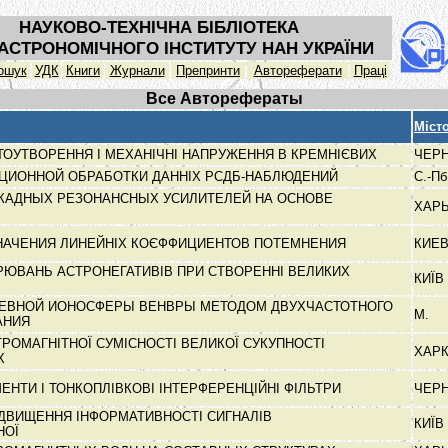
НАУКОВО-ТЕХНІЧНА БІБЛІОТЕКА
АСТРОНОМІЧНОГО ІНСТИТУТУ НАН УКРАЇНИ
ошук
УДК
Книги
Журнали
Препринти
Автореферати
Праці
Все Авторефераты
Міст
ТОУТВОРЕННЯ І МЕХАНІЧНІ НАПРУЖЕННЯ В КРЕМНІЄВИХ
ЧЕРН
ЦИОННОЙ ОБРАБОТКИ ДАННІХ РСДБ-НАБЛЮДЕНИЙ
С.-П
КАДНЫХ РЕЗОНАНСНЫХ УСИЛИТЕЛЕЙ НА ОСНОВЕ
ХАР
НАЧЕНИЯ ЛИНЕЙНІХ КОЄФФИЦИЕНТОВ ПОТЕМНЕНИЯ
КИЕ
РЮВАНЬ АСТРОНЕГАТИВІВ ПРИ СТВОРЕННІ ВЕЛИКИХ
КИЇВ
ЕВНОЙ ИОНОСФЕРЫ ВЕНВРЫ МЕТОДОМ ДВУХЧАСТОТНОГО
М.
АНИЯ
РОМАГНІТНОЇ СУМІСНОСТІ ВЕЛИКОЇ СУКУПНОСТІ
ХАР
ИХ
ЕНТИ І ТОНКОПЛІВКОВІ ІНТЕРФЕРЕНЦІЙНІ ФІЛЬТРИ
ЧЕРН
ІДВИЩЕННЯ ІНФОРМАТИВНОСТІ СИГНАЛІВ
КИЇВ
НОЇ