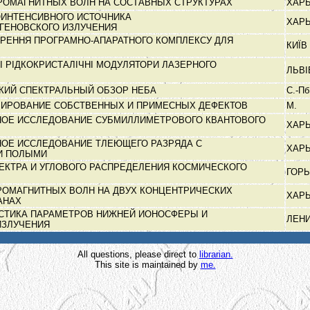
РОМАГНИТНЫХ ВОЛН НА СОСТАВНЫХ СТРУКТУРАХ
ХАР
ИНТЕНСИВНОГО ИСТОЧНИКА
ХАР
ГЕНОВСКОГО ИЗЛУЧЕНИЯ
ОРЕННЯ ПРОГРАМНО-АПАРАТНОГО КОМПЛЕКСУ ДЛЯ
КИЇВ
 РІДКОКРИСТАЛІЧНІ МОДУЛЯТОРИ ЛАЗЕРНОГО
ЛЬВ
КИЙ СПЕКТРАЛЬНЫЙ ОБЗОР НЕБА
С.-П
ИРОВАНИЕ СОБСТВЕННЫХ И ПРИМЕСНЫХ ДЕФЕКТОВ
М.
ОЕ ИССЛЕДОВАНИЕ СУБМИЛЛИМЕТРОВОГО КВАНТОВОГО
ХАР
ОЕ ИССЛЕДОВАНИЕ ТЛЕЮЩЕГО РАЗРЯДА С
ХАР
И ПОЛЫМИ
ЕКТРА И УГЛОВОГО РАСПРЕДЕЛЕНИЯ КОСМИЧЕСКОГО
ГОР
РОМАГНИТНЫХ ВОЛН НА ДВУХ КОНЦЕНТРИЧЕСКИХ
ХАР
АНАХ
СТИКА ПАРАМЕТРОВ НИЖНЕЙ ИОНОСФЕРЫ И
ЛЕН
ИЗЛУЧЕНИЯ
All questions, please direct to
librarian.
This site is maintained by
me.