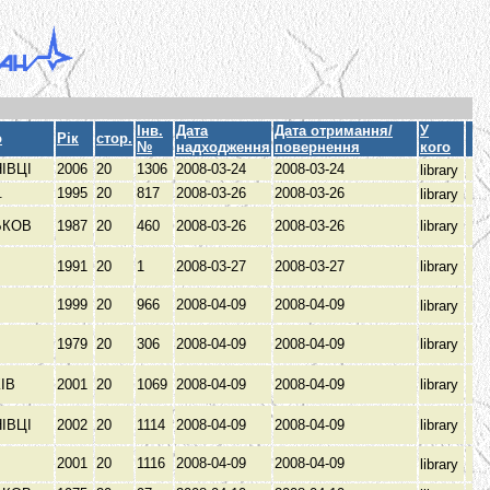
Інв.
Дата
Дата отримання/
У
о
Рік
стор.
№
надходження
повернення
кого
ІВЦІ
2006
20
1306
2008-03-24
2008-03-24
library
б.
1995
20
817
2008-03-26
2008-03-26
library
ЬКОВ
1987
20
460
2008-03-26
2008-03-26
library
В
1991
20
1
2008-03-27
2008-03-27
library
1999
20
966
2008-04-09
2008-04-09
library
1979
20
306
2008-04-09
2008-04-09
library
КІВ
2001
20
1069
2008-04-09
2008-04-09
library
ІВЦІ
2002
20
1114
2008-04-09
2008-04-09
library
2001
20
1116
2008-04-09
2008-04-09
library