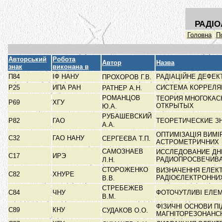
РАДІО
Головна
П
Авторський
Робота
Автор
Назва
знак
виконана в
П84
ІФ НАНУ
РАДІАЦІЙНЕ ДЕФЕК
ПРОХОРОВ Г.В.
Р25
ИПА РАН
СИСТЕМА КОРРЕЛЯ
РАТНЕР А.Н.
РОМАНЦОВ
ТЕОРИЯ МНОГОКАС
Р69
ХГУ
ОТКРЫТЫХ
Ю.А.
РУБАШЕВСКИЙ
Р82
ГАО
ТЕОРЕТИЧЕСКИЕ З
А.А.
ОПТИМІЗАЦІЯ ВИМІ
С32
ГАО НАНУ
СЕРГЕЄВА Т.П.
АСТРОМЕТРИЧНИХ
САМОЗНАЕВ
ИССЛЕДОВАНИЕ ДН
С17
ИРЭ
РАДИОПРОСВЕЧИВ
Л.Н.
СТОРОЖЕНКО
ВИЗНАЧЕННЯ ЕЛЕКТ
С82
ХНУРЕ
РАДІОЄЛЕКТРОНН
В.В.
СТРЕБЕЖЕВ
С84
ЧНУ
ФОТОЧУТЛИВІ ЕЛЕМ
В.М.
ФІЗИЧНІ ОСНОВИ П
С89
КНУ
СУДАКОВ О.О.
МАГНІТОРЕЗОНАНС