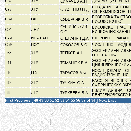
С37
ХГУ
ДИФРАКЦИЯ ЭЛЕКТ
СИМАЧЕВ А.Н.
СОЗДАНИЕ ВЫСОКО
С77
ХГУ
СТАСЕНКО В.Д.
СВЕРХМЯГКОГОРЕН
РОЗРОБКА ТА СТВ
С89
ГАО
СУБЕРЛЯК В.Р.
ВИСОКОТОЧНОЇ
СУШИНСЬКИЙ
ВИСОКОКОНТРАСТНІ
С91
ЛНУ
ВИПРОМІНЮВАННЯ
О.Є.
С79
ИПА РАН
ВТОРОЙ БЮРАКАНС
СТЕПАНЯН Д.А.
С59
ИОФ
ЧИСЛЕННОЕ МОДЕЛ
СОКОЛОВ В.О.
ЭКСПЕРИМЕНТАЛЬН
Т58
ХГУ
ТОПКОВ А.Н.
ГЕНЕРАТОРА
ЭКСПЕРИМЕНТАЛЬН
Т41
ХГУ
ТОМАНЮК В.А.
ЦИЛИНДРИЧЕСКИМ
ИССЛЕДОВАНИЕ СП
Т19
ГГУ
ТАРАСОВ А.Ф.
РАДИОИЗЛУЧЕНИЯ
РАССЕЯНИЕ ЭЛЕКТ
Т92
ХГУ
ТУЧКИН Ю.А.
СФЕРИЧЕСКИХ ЭКР
ВЗАИМНАЯ ДИАГНО
Т88
ЛГУ
ТУРКЕЕВА Б.А.
РЕНТГЕНОВСКОГО 
First
Previous
[
48
49
50
51
52
53
54
55
56
57
of 94 ]
Next
Last