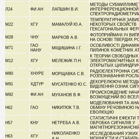
МЕТОДЫ СУБМИЛЛИМЕ
Л24
ФИ АН
ЛАПШИН В.И.
ИНТЕРФЕРЕНЦИОННОЙ
СПЕКТРОРАДИОМЕТРИ
ТЕМПЕРАТУРНАЯ ЗАВИ
М22
ХГУ
МАМАЛУЙ Ю.А.
НЕКОТОРЫХ СВОЙСТВ
ГЕКСАГОНАЛЬНЫХ ФЕ
ФОТОПРИЙМАЧІ ІЧ ВИ
М28
ЧНУ
МАРКОВ А.В.
НА ОСНОВІ ТВЕРДИХ Р
ГАО
ОСОБЛИВОСТІ ДИНАМІ
М71
МІЩИШИНА І.Г.
НАНУ
ПИЛИНОК КОМЕТНИХ 
К ТЕОРИИ СВОБОДНЫХ
М12
ХГУ
МЕЛЕЖИК П.Н.
ЭЛЕКТРОМАГНИТНЫХ К
ОТКРЫТЫХ ЦИЛИНДРИ
РАДІОЕЛЕКТРОННА СИ
М80
ХНУРЕ
МОРЩАВКА С.В.
РОЗПІЗНАВАННЯ РОСЛ
ДЕКОРЕЛЮЮЧІ МЕТОДИ
М91
ХДТУР
МУСАТЕНКО Ю.С.
ВИДІЛЕННЯ ОЗНАК СИГ
ПРОИСХОЖДЕНИЕ НАЧ
М92
ФИ АН
МУХАНОВ В.Ф.
ВОЗМУЩЕНИЙ ВО ВСЕ
МОДЕЛЮВАННЯ ТА АНА
Н62
ГАО
НИКИТЮК Т.В.
ОБМІНУ РЕЧОВИНОЮ НА
ЕВОЛЮЦІЮ
СТАТИСТИЧНІ ЕФЕКТИ 
Н57
КНУ
НЕТРЕБА А.В.
ОБРОБКА СИГНАЛІВ У
МАГНІТНОРЕЗОНАНСНІ
НИКОЛАЕНКО
ИССЛЕДОВАНИЯ УЗКИХ
Н63
ХГУ
МОЩНОСТИ И СТАБИЛ
А.Н.