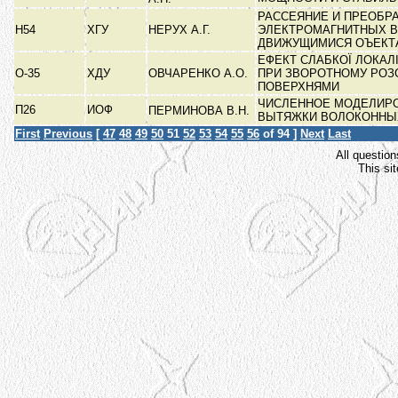
РАССЕЯНИЕ И ПРЕОБР
Н54
ХГУ
НЕРУХ А.Г.
ЭЛЕКТРОМАГНИТНЫХ 
ДВИЖУЩИМИСЯ ОЪЕК
ЕФЕКТ СЛАБКОЇ ЛОКАЛІ
О-35
ХДУ
ОВЧАРЕНКО А.О.
ПРИ ЗВОРОТНОМУ РОЗ
ПОВЕРХНЯМИ
ЧИСЛЕННОЕ МОДЕЛИР
П26
ИОФ
ПЕРМИНОВА В.Н.
ВЫТЯЖКИ ВОЛОКОННЫ
First
Previous
[
47
48
49
50
51
52
53
54
55
56
of 94 ]
Next
Last
All question
This si