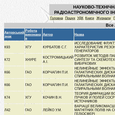
НАУКОВО-ТЕХНІЧН
РАДІОАСТРОНОМІЧНОГО ІН
Головна
Пошук
УДК
Книги
Журнали
Все
Робота
Авторський
виконана
Автор
Назва
знак
в
ИССЛЕДОВАНИЕ ФЛУК
К93
ХГУ
КУРБАТОВ С.Г.
ХАРАКТЕРИСТИК РЕЗО
ГЕНЕРАТОРОВ
РОЗВИТОК МЕТОДІВ П
КОСТРОМИЦЬКИЙ
К72
ХНУРЕ
СИНТЕЗУ ТА СХЕМОТЕХ
А.І.
ВИБІРКОВИХ
НЕЛИНЕЙНЫЕ ЭФФЕКТ
К66
ГАО
КОРЧАГИН П.И.
ГАЛАКТИЧЕСКИХ ДИСКА
СПИРАЛЬНЫМИ ВОЛН
НЕЛИНЕЙНЫЕ ЭФФЕКТ
К66
ГАО
КОРЧАГИН П.И.
ГАЛАКТИЧЕСКИХ ДИСКА
СПИРАЛЬНЫМИ ВОЛНА
ТЕОРИЯ ДИФРАКЦИИ 
К74
ХГУ
КОЧИН В.Н.
ПУЧКОВ И ПОЛЕЙ СОС
ИСТОЧНИКОВ
ВАРІАЦІЇ ВЕЛИКОМАС
Л42
ГАО
ЛЕЙКО У.М.
МАГНІТНИХ ПОЛІВ НА С
ГЕЛІОСФЕРІ