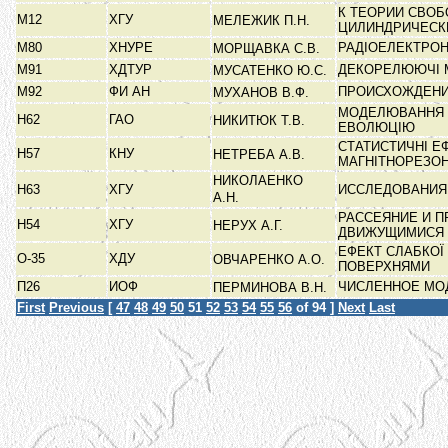
К ТЕОРИИ СВО
М12
ХГУ
МЕЛЕЖИК П.Н.
ЦИЛИНДРИЧЕС
М80
ХНУРЕ
РАДІОЕЛЕКТРОН
МОРЩАВКА С.В.
М91
ХДТУР
ДЕКОРЕЛЮЮЧІ М
МУСАТЕНКО Ю.С.
М92
ФИ АН
ПРОИСХОЖДЕНИ
МУХАНОВ В.Ф.
МОДЕЛЮВАННЯ Т
Н62
ГАО
НИКИТЮК Т.В.
ЕВОЛЮЦІЮ
СТАТИСТИЧНІ Е
Н57
КНУ
НЕТРЕБА А.В.
МАГНІТНОРЕЗО
НИКОЛАЕНКО
Н63
ХГУ
ИССЛЕДОВАНИЯ
А.Н.
РАССЕЯНИЕ И 
Н54
ХГУ
НЕРУХ А.Г.
ДВИЖУЩИМИСЯ
ЕФЕКТ СЛАБКОЇ
О-35
ХДУ
ОВЧАРЕНКО А.О.
ПОВЕРХНЯМИ
П26
ИОФ
ЧИСЛЕННОЕ МО
ПЕРМИНОВА В.Н.
First
Previous
[
47
48
49
50
51
52
53
54
55
56
of 94 ]
Next
Last