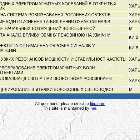
БОДНЫХ ЭЛЕКТРОМАГНИТНЫХ КОЛЕБАНИЙ В ОТКРЫТЫХ
ХАР
КИХ
НА СИСТЕМА РОЗПІЗНАВАННЯ РОСЛИННИХ ОБ"ЄКТІВ
ХАРК
ЕТОДИ СТИСНЕННЯ ТА ВИДІЛЕННЯ ОЗНАК СИГНАЛІВ
ХАРК
Е НАЧАЛЬНЫХ ВОЗМУЩЕНИЙ ВО ВСЕЛЕННОЙ
М.
А АНАЛІЗ ВПЛИВУ ОБМІНУ РЕЧОВИНОЮ НА ХІМІЧНУ
КИЇВ
ФЕКТИ ТА ОПТИМАЛЬНА ОБРОБКА СИГНАЛІВ У
КИЇВ
НАНСНІЙ
 УЗКИХ РЕЗОНАНСОВ МОЩНОСТИ И СТАБИЛЬНОСТ ЧАСТОТЫ
ХАР
ПРЕОБРАЗОВАНИЕ ЭЛЕКТРОМАГНИТНЫХ ВОЛН
ХАР
 ОЪЕКТАМИ
 ЛОКАЛІЗАЦІЇ СВІТЛА ПРИ ЗВОРОТНОМУ РОЗСІЮВАННІ
ХАРК
ДЕЛИРОВАНИЕ ВЫТЯЖКИ ВОЛОКОННЫХ СВЕТОВОДОВ
М.
All questions, please direct to
librarian.
This site is maintained by
me.