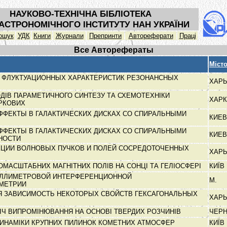
НАУКОВО-ТЕХНІЧНА БІБЛІОТЕКА
АСТРОНОМІЧНОГО ІНСТИТУТУ НАН УКРАЇНИ
ошук
УДК
Книги
Журнали
Препринти
Автореферати
Праці
Все Авторефераты
Міст
 ФЛУКТУАЦИОННЫХ ХАРАКТЕРИСТИК РЕЗОНАНСНЫХ
ХАР
ДІВ ПАРАМЕТИЧНОГО СИНТЕЗУ ТА СХЕМОТЕХНІКИ
ХАРК
ІРКОВИХ
ФФЕКТЫ В ГАЛАКТИЧЕСКИХ ДИСКАХ СО СПИРАЛЬНЫМИ
КИЕ
ФФЕКТЫ В ГАЛАКТИЧЕСКИХ ДИСКАХ СО СПИРАЛЬНЫМИ
КИЕ
НОСТИ
КЦИИ ВОЛНОВЫХ ПУЧКОВ И ПОЛЕЙ СОСРЕДОТОЧЕННЫХ
ХАР
КОМАСШТАБНИХ МАГНІТНИХ ПОЛІВ НА СОНЦІ ТА ГЕЛІОСФЕРІ
КИЇВ
ЛЛИМЕТРОВОЙ ИНТЕРФЕРЕНЦИОННОЙ
М.
ОМЕТРИИ
Я ЗАВИСИМОСТЬ НЕКОТОРЫХ СВОЙСТВ ГЕКСАГОНАЛЬНЫХ
ХАР
ІЧ ВИПРОМІНЮВАННЯ НА ОСНОВІ ТВЕРДИХ РОЗЧИНІВ
ЧЕРН
ДИНАМІКИ КРУПНИХ ПИЛИНОК КОМЕТНИХ АТМОСФЕР
КИЇВ