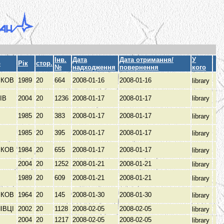
Інв.
Дата
Дата отримання/
У
о
Рік
стор.
№
надходження
повернення
кого
ЬКОВ
1989
20
664
2008-01-16
2008-01-16
library
ІВ
2004
20
1236
2008-01-17
2008-01-17
library
В
1985
20
383
2008-01-17
2008-01-17
library
В
1985
20
395
2008-01-17
2008-01-17
library
ЬКОВ
1984
20
655
2008-01-17
2008-01-17
library
2004
20
1252
2008-01-21
2008-01-21
library
1989
20
609
2008-01-21
2008-01-21
library
ЬКОВ
1964
20
145
2008-01-30
2008-01-30
library
ІВЦІ
2002
20
1128
2008-02-05
2008-02-05
library
2004
20
1217
2008-02-05
2008-02-05
library