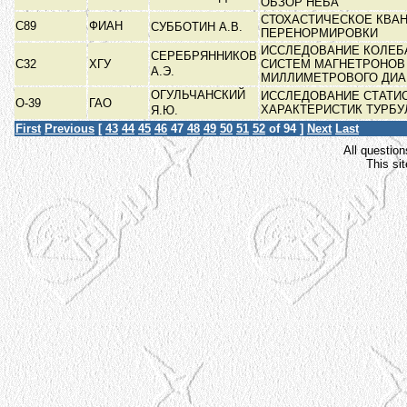
ОБЗОР НЕБА
СТОХАСТИЧЕСКОЕ КВАН
С89
ФИАН
СУББОТИН А.В.
ПЕРЕНОРМИРОВКИ
ИССЛЕДОВАНИЕ КОЛЕБ
СЕРЕБРЯННИКОВ
С32
ХГУ
СИСТЕМ МАГНЕТРОНОВ
А.Э.
МИЛЛИМЕТРОВОГО ДИ
ОГУЛЬЧАНСКИЙ
ИССЛЕДОВАНИЕ СТАТИ
О-39
ГАО
ХАРАКТЕРИСТИК ТУРБ
Я.Ю.
First
Previous
[
43
44
45
46
47
48
49
50
51
52
of 94 ]
Next
Last
All question
This si