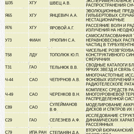
ЭКСПЕРИМЕНТАЛЬНОЕ 
Ш35
ХГУ
ШВЕЦ А.В.
РАСПРОСТРАНЕНИЯ СН
ЭВОЛЮЦИОННЫЕ ПРЕД
Я65
ХГУ
ЯНЦЕВИЧ А.А.
ГИЛЬБЕРТОВЫХ СЛУЧА
НЕСТАЦИОНАРНЫЕ
РАССЕЯНИЕ ВОЛН И Р
Я76
ХГУ
ЯРОВОЙ А.Г.
ИЗЛУЧЕНИЯ НА НЕОДН
САМОСАГЛАСОВАННАЯ 
У73
ФИАН
УРЮПИН С.А.
НЕРАВНОВЕСНЫХ РАСП
ЧАСТИЦ В ТУРБУЛЕНТ
ЧИСЕЛЬНЕ РОЗВ"ЯЗУВА
Т58
ЛДУ
ТОПОЛЮК Ю.П.
КОНСТРУКТИВНОГО СИН
СФЕРИЧНИХ
СВОДНЫЕ КАТАЛОГИ Б
Т31
ГАО
ТЕЛЬНЮК В.В.
ЯРКИХ ЗВЕЗД И СВЯЗЬ
МНОГОЧАСТОТНЫЕ ИСС
Ч-44
САО
ЧЕПУРНОВ А.В.
ФОНОВЫХ ИЗЛУЧЕНИЙ 
РАДИОТЕЛЕСКОПЕ РАТА
КОМПЛЕКС СРЕДСТВ Р
Ч-49
САО
ЧЕРЕНКОВ В.Н.
МНОГОУРОВНЕВОЙ ТЕР
РАСПРЕДЕЛЕННОЙ СИ
СУЛЕЙМАНОВ
МОДЕЛИРОВАНИЕ АКК
С89
САО
ДИСКОВ И СПКТРОВ ИХ
В.Ф.
ИССЛЕДОВАНИЕ СТРУК
С29
ГАО
СЕЛЕЗНЕВ А.Ф.
ДИНАМИЧЕСКИХ ХАРАК
РАССЕЯННЫХ
ВТОРОЙ БЮРАКАНСКИЙ
С79
ИПА РАН
СТЕПАНЯН Д.А.