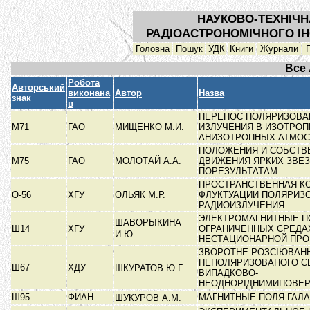
НАУКОВО-ТЕХНІЧН
РАДІОАСТРОНОМІЧНОГО ІН
Головна
Пошук
УДК
Книги
Журнали
Все
Робота
Авторський
виконана
Автор
Назва
знак
в
ПЕРЕНОС ПОЛЯРИЗОВА
М71
ГАО
МИЩЕНКО М.И.
ИЗЛУЧЕНИЯ В ИЗОТРОП
АНИЗОТРОПНЫХ АТМО
ПОЛОЖЕНИЯ И СОБСТВ
М75
ГАО
МОЛОТАЙ А.А.
ДВИЖЕНИЯ ЯРКИХ ЗВЕЗ
ПОРЕЗУЛЬТАТАМ
ПРОСТРАНСТВЕННАЯ К
О-56
ХГУ
ОЛЬЯК М.Р.
ФЛУКТУАЦИИ ПОЛЯРИЗ
РАДИОИЗЛУЧЕНИЯ
ЭЛЕКТРОМАГНИТНЫЕ П
ШАВОРЫКИНА
Ш14
ХГУ
ОГРАНИЧЕННЫХ СРЕДА
И.Ю.
НЕСТАЦИОНАРНОЙ ПР
ЗВОРОТНЕ РОЗСІЮВАН
НЕПОЛЯРИЗОВАНОГО С
Ш67
ХДУ
ШКУРАТОВ Ю.Г.
ВИПАДКОВО-
НЕОДНОРІДНИМИПОВЕ
Ш95
ФИАН
МАГНИТНЫЕ ПОЛЯ ГАЛ
ШУКУРОВ А.М.