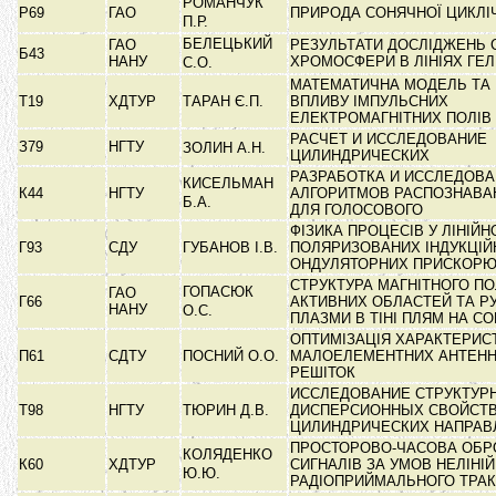
РОМАНЧУК
Р69
ГАО
ПРИРОДА СОНЯЧНОЇ ЦИКЛІ
П.Р.
БЕЛЕЦЬКИЙ
ГАО
РЕЗУЛЬТАТИ ДОСЛІДЖЕНЬ 
Б43
НАНУ
ХРОМОСФЕРИ В ЛІНІЯХ ГЕ
С.О.
МАТЕМАТИЧНА МОДЕЛЬ ТА
Т19
ХДТУР
ТАРАН Є.П.
ВПЛИВУ ІМПУЛЬСНИХ
ЕЛЕКТРОМАГНІТНИХ ПОЛІВ
РАСЧЕТ И ИССЛЕДОВАНИЕ
З79
НГТУ
ЗОЛИН А.Н.
ЦИЛИНДРИЧЕСКИХ
РАЗРАБОТКА И ИССЛЕДОВ
КИСЕЛЬМАН
К44
НГТУ
АЛГОРИТМОВ РАСПОЗНАВА
Б.А.
ДЛЯ ГОЛОСОВОГО
ФІЗИКА ПРОЦЕСІВ У ЛІНІЙН
Г93
СДУ
ГУБАНОВ І.В.
ПОЛЯРИЗОВАНИХ ІНДУКЦІЙ
ОНДУЛЯТОРНИХ ПРИСКОР
СТРУКТУРА МАГНІТНОГО П
ГОПАСЮК
ГАО
Г66
АКТИВНИХ ОБЛАСТЕЙ ТА Р
НАНУ
О.С.
ПЛАЗМИ В ТІНІ ПЛЯМ НА С
ОПТИМІЗАЦІЯ ХАРАКТЕРИС
П61
СДТУ
ПОСНИЙ О.О.
МАЛОЕЛЕМЕНТНИХ АНТЕН
РЕШІТОК
ИССЛЕДОВАНИЕ СТРУКТУР
Т98
НГТУ
ТЮРИН Д.В.
ДИСПЕРСИОННЫХ СВОЙСТВ
ЦИЛИНДРИЧЕСКИХ НАПРА
ПРОСТОРОВО-ЧАСОВА ОБР
КОЛЯДЕНКО
К60
ХДТУР
СИГНАЛІВ ЗА УМОВ НЕЛІНІ
Ю.Ю.
РАДІОПРИЙМАЛЬНОГО ТРА