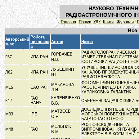
НАУКОВО-ТЕХНІЧН
РАДІОАСТРОНОМІЧНОГО ІН
Головна
Пошук
УДК
Книги
Журнали
Все
Робота
Авторський
виконана
Автор
Назва
знак
в
РАДИОГОЛОГРАФИЧЕСКАЯ
ГОРБАЧЕВ
Г67
ИПА РАН
ИЗМЕРИТЕЛЬНАЯ СИСТЕМА
И.В.
ЮСТИРОВКИ РАДИОТЕЛЕС
УЛУЧШЕНИЕ ШИРОКОПОЛО
ЛУБЕШКИН
Л82
ИПА РАН
КАНАЛОВ ПРОМЕЖУТОЧНЫХ
Н.Г.
РАДИОТЕЛЕСКОПА
ФОТОМЕТРИЯ И ОПРЕДЕЛЕ
МАКАРОВА
М15
САО РАН
РАССТОЯНИЙ ДО БЛИЗКИХ
Л.Н.
КАРЛИКОВЫХ ГАЛАКТИК
КАЛЕНІЧЕНКО
ГАО
К17
ОБЕРНЕНІ ЗАДАЧІ ФІЗИКИ 
НАНУ
В.В.
ДОСЛІДЖЕННЯ НЕОДНОРІД
МАТВЄЄВ
М33
ІРЕ
МОРСЬКОЇ ПОВЕРХНІ МЕТ
О.Я.
БАГАТОЧАСТОТНОГО
РОЗПОВСЮДЖЕННЯ ТА
МЕЛЬНИК
М48
ГАО
ВИПРОМІНЮВАННЯ ПУЧКІВ
В.М.
ЕЛЕКТРОНІВ В КОСМІЧНІЙ 