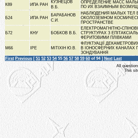
КУЗНЕЦОВ
ОПРЕДЕЛЕНИЕ МАСС МАЛЫ
К89
ИПА РАН
ПО ИХ ВЗАИМНЫМ ВОЗМУ
В.Б.
НАБЛЮДЕНИЯ МАЛЫХ ТЕЛ 
БАРАБАНОВ
Б24
ИПА РАН
ОКОЛОЗЕМНОМ КОСМИЧЕС
С.И.
ПРОСТРАНСТВЕ
ЕЛЕКТРОМАГНІТНО-СПІНОВІ
Б72
КНУ
БОБКОВ В.Б.
СТРУКТУРАХ З ЕПІТАКСІАЛ
ФЕРИТОВИМИ ПЛІВКАМИ
ФЛУКТУАЦІЇ ДЕКАМЕТРОВИ
М66
ІРЕ
МІТІХІН Ю.В.
В ІОНОСФЕРНИХ КАНАЛАХ 
ЗОНДУВАННЯ
First
Previous
[
51
52
53
54
55
56
57
58
59
60
of 94 ]
Next
Last
All question
This si