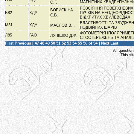
МАГНІТНИХ КВАДРУПУЛЬН
О.Г.
РОЗСІЯННЯ ПОВЕРХНЕВИХ
БОРИСКІНА
Б82
ХДУ
ПУЧКІВ НА НЕОДНОРІДНОС
С.В.
ВІДКРИТИХ ХВИЛЕВОДАХ
ВЛАСТИВОСТІ ТА ЗБУДЖЕ
М31
ХДУ
МАСЛОВ В.І.
ПОДВІЙНИХ ШАРІВ
ФОТОМЕТРІЯ ІПОЛЯРИМЕТ
Л85
ГАО
ЛУПІШКО Д.Ф.
СПОСТЕРЕЖЕНЬ ТА АНАЛІ
First
Previous
[
47
48
49
50
51
52
53
54
55
56
of 94 ]
Next
Last
All question
This si