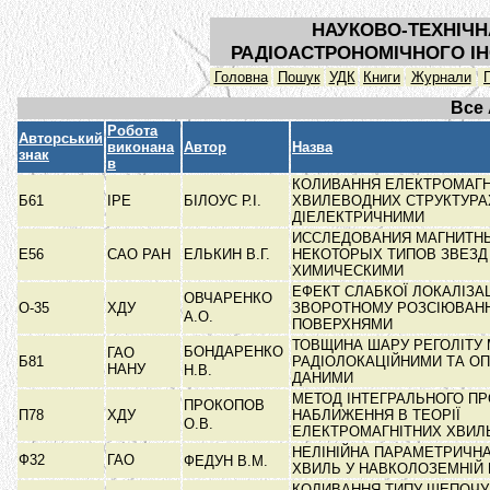
НАУКОВО-ТЕХНІЧН
РАДІОАСТРОНОМІЧНОГО ІН
Головна
Пошук
УДК
Книги
Журнали
Все
Робота
Авторський
виконана
Автор
Назва
знак
в
КОЛИВАННЯ ЕЛЕКТРОМАГН
Б61
ІРЕ
БІЛОУС Р.І.
ХВИЛЕВОДНИХ СТРУКТУРА
ДІЕЛЕКТРИЧНИМИ
ИССЛЕДОВАНИЯ МАГНИТН
Е56
САО РАН
ЕЛЬКИН В.Г.
НЕКОТОРЫХ ТИПОВ ЗВЕЗД
ХИМИЧЕСКИМИ
ЕФЕКТ СЛАБКОЇ ЛОКАЛІЗАЦ
ОВЧАРЕНКО
О-35
ХДУ
ЗВОРОТНОМУ РОЗСІЮВАНН
А.О.
ПОВЕРХНЯМИ
ТОВЩИНА ШАРУ РЕГОЛІТУ 
БОНДАРЕНКО
ГАО
Б81
РАДІОЛОКАЦІЙНИМИ ТА О
НАНУ
Н.В.
ДАНИМИ
МЕТОД ІНТЕГРАЛЬНОГО П
ПРОКОПОВ
П78
ХДУ
НАБЛИЖЕННЯ В ТЕОРІЇ
О.В.
ЕЛЕКТРОМАГНІТНИХ ХВИ
НЕЛІНІЙНА ПАРАМЕТРИЧН
Ф32
ГАО
ФЕДУН В.М.
ХВИЛЬ У НАВКОЛОЗЕМНІЙ
КОЛИВАННЯ ТИПУ ШЕПОЧУ