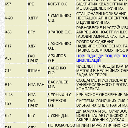
К57
ІРЕ
КОГУТ О.Є.
ВІДКРИТИХ КВАЗІОПТИЧНИ
МЕТАЛОДІЕЛЕКТРИЧНИХ
СТАЦІОНАРНІ КОЛИВАННЯ 
ЧУМАЧЕНКО
Ч-90
ХДТУ
НЕСТАЦІОНАРНІ ЕЛЕКТРОМ
С.В.
В ЦИЛІНДРИЧНИХ
РАВНОВЕСИЕ И УСТОЙЧИВ
Х88
ВГУ
ХРАПОВ С.С.
АККРЕЦИОННО-СТРУЙНЫХ
ГАЗОДИНАМИЧЕСКИХ ТЕЧ
РОЗПОВСЮДЖЕННЯ
ЛАЗОРЕНКО
Л17
ХДУ
НАДШИРОКОПОЛОСНИХ РАД
О.В.
НАВКОЛОЗЕМНОМУ ПРОСТ
АРХИПОВ
ГАО
НОВІ ПІДХОДИ ПОШУКУ П
А87
НАНУ
ЦИВІЛІЗАЦІЙ
О.В.
ЧИСЕЛЬНІ І ЧИСЕЛЬНО-АНА
САВЕНКО
С12
ІППММ
МЕТОДИ В НЕЛІНІЙНИХ ОБ
П.О.
ЗАДАЧАХ ТЕОРІЇ
СОЗДАНИЕ И ИСПЛЗОВАНИ
ВАСИЛЬЕВ
В19
ИПА РАН
УНИВЕРСАЛЬНОГО ПРОГР
М.В.
КОМПЛЕКСА
Ч-45
ИПА
КРЫМСКОЕ ОБОЗРЕНИЕ М
ЧЕРНЫХ Н.С.
ПЕРЕХОД
ГАО
СИСТЕМА СОНЯЧНИХ СИЛ 
П27
НАНУ
ВИБРАНИХ СПЕКТРАЛЬНИХ
О.В.
ДИНАМИКА И УСТОЙЧИВОС
Л84
ВГУ
ЛУКИН Д.В.
ВОЛН В ГАЛАКТИЧЕСКИХ И
АККРЕЦИОННЫХ ДИСКАХ
ПОНОМАРЬОВ
ВПЛИВ ПАРАЗИТИЧНИХ КО
П56
СДУ