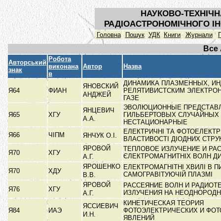
НАУКОВО-ТЕХНІЧН
РАДІОАСТРОНОМІЧНОГО ІН
Головна
Пошук
УДК
Книги
Журнали
Все
Робота
Авторський
виконана
Автор
Назва
знак
в
ДИНАМИКА ПЛАЗМЕННЫХ, И
ЯНОВСКИЙ
Я64
ФИАН
РЕЛЯТИВИСТСКИМ ЭЛЕКТРО
АНДЖЕЙ
ГАЗЕ
ЭВОЛЮЦИОННЫЕ ПРЕДСТАВ
ЯНЦЕВИЧ
Я65
ХГУ
ГИЛЬБЕРТОВЫХ СЛУЧАЙНЫХ 
А.А.
НЕСТАЦИОНАРНЫЕ
ЕЛЕКТРИЧНІ ТА ФОТОЕЛЕКТР
Я66
ЧІПМ
ЯНЧУК О.І.
ВЛАСТИВОСТІ ДІОДНИХ СТРУ
ЯРОВОЙ
ТЕПЛОВОЕ ИЗЛУЧЕНИЕ И РА
Я70
ХГУ
ЄЛЕКТРОМАГНИТНІХ ВОЛН 
А.Г.
ЯРОШЕНКО
ЕЛЕКТРОМАГНІТНІ ХВИЛІ В П
Я70
ХДУ
САМОГРАВІТУЮЧІЙ ПЛАЗМІ
В.В.
ЯРОВОЙ
РАССЕЯНИЕ ВОЛН И РАДИОТ
Я76
ХГУ
ИЗЛУЧЕНИЯ НА НЕОДНОРОД
А.Г.
КИНЕТИЧЕСКАЯ ТЕОРИЯ
ЯССИЕВИЧ
Я84
ИАЭ
ФОТОЭЛЕКТРИЧЕСКИХ И ФО
И.Н.
ЯВЛЕНИЙ