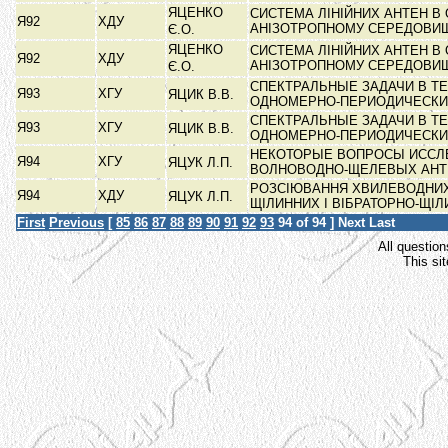
ЯЦЕНКО
СИСТЕМА ЛІНІЙНИХ АНТЕН В
Я92
ХДУ
АНІЗОТРОПНОМУ СЕРЕДОВИ
Є.О.
ЯЦЕНКО
СИСТЕМА ЛІНІЙНИХ АНТЕН В
Я92
ХДУ
АНІЗОТРОПНОМУ СЕРЕДОВИ
Є.О.
СПЕКТРАЛЬНЫЕ ЗАДАЧИ В Т
Я93
ХГУ
ЯЦИК В.В.
ОДНОМЕРНО-ПЕРИОДИЧЕСКИ
СПЕКТРАЛЬНЫЕ ЗАДАЧИ В Т
Я93
ХГУ
ЯЦИК В.В.
ОДНОМЕРНО-ПЕРИОДИЧЕСКИ
НЕКОТОРЫЕ ВОПРОСЫ ИССЛ
Я94
ХГУ
ЯЦУК Л.П.
ВОЛНОВОДНО-ЩЕЛЕВЫХ АН
РОЗСІЮВАННЯ ХВИЛЕВОДНИХ
Я94
ХДУ
ЯЦУК Л.П.
ЩІЛИННИХ І ВІБРАТОРНО-ЩІ
First
Previous
[
85
86
87
88
89
90
91
92
93
94
of 94 ]
Next
Last
All question
This si