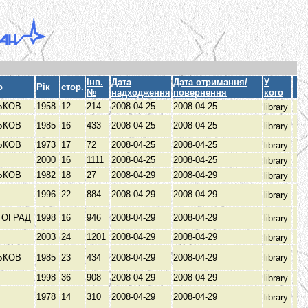
Інв.
Дата
Дата отримання/
У
о
Рік
стор.
№
надходження
повернення
кого
ЬКОВ
1958
12
214
2008-04-25
2008-04-25
library
ЬКОВ
1985
16
433
2008-04-25
2008-04-25
library
ЬКОВ
1973
17
72
2008-04-25
2008-04-25
library
В
2000
16
1111
2008-04-25
2008-04-25
library
ЬКОВ
1982
18
27
2008-04-29
2008-04-29
library
В
1996
22
884
2008-04-29
2008-04-29
library
ГОГРАД
1998
16
946
2008-04-29
2008-04-29
library
В
2003
24
1201
2008-04-29
2008-04-29
library
ЬКОВ
1985
23
434
2008-04-29
2008-04-29
library
В
1998
36
908
2008-04-29
2008-04-29
library
1978
14
310
2008-04-29
2008-04-29
library