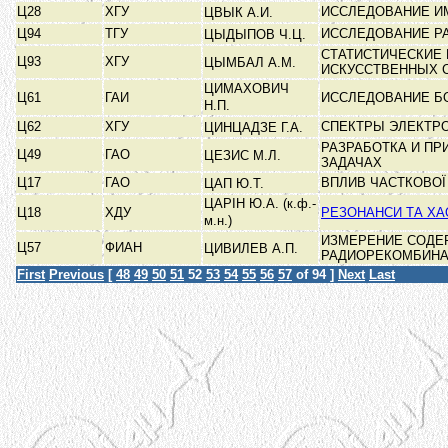
Ц28
ХГУ
ИССЛЕДОВАНИЕ И
ЦВЫК А.И.
Ц94
ТГУ
ИССЛЕДОВАНИЕ Р
ЦЫДЫПОВ Ч.Ц.
СТАТИСТИЧЕСКИЕ
Ц93
ХГУ
ЦЫМБАЛ А.М.
ИСКУССТВЕННЫХ 
ЦИМАХОВИЧ
Ц61
ГАИ
ИССЛЕДОВАНИЕ Б
Н.П.
Ц62
ХГУ
СПЕКТРЫ ЭЛЕКТР
ЦИНЦАДЗЕ Г.А.
РАЗРАБОТКА И П
Ц49
ГАО
ЦЕЗИС М.Л.
ЗАДАЧАХ
Ц17
ГАО
ВПЛИВ ЧАСТКОВОЇ
ЦАП Ю.Т.
ЦАРІН Ю.А. (к.ф.-
Ц18
ХДУ
РЕЗОНАНСИ ТА ХА
м.н.)
ИЗМЕРЕНИЕ СОДЕ
Ц57
ФИАН
ЦИВИЛЕВ А.П.
РАДИОРЕКОМБИН
First
Previous
[
48
49
50
51
52
53
54
55
56
57
of 94 ]
Next
Last