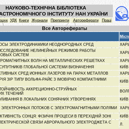
НАУКОВО-ТЕХНІЧНА БІБЛІОТЕКА
АСТРОНОМІЧНОГО ІНСТИТУТУ НАН УКРАЇНИ
ошук
УДК
Книги
Журнали
Препринти
Автореферати
Праці
Все Авторефераты
Міст
ОСЫ ЭЛЕКТРОДИНАМИКИ НЕОДНОРОДНЫХ СРЕД
ХАР
ИССЛЕДОВАНИЕ НЕЛИНЕЙНЫХ РЕЖИМОВ РАБОТЫ
ХАР
КОВЫХ СИСТЕМ
ТРОМАГНИТНЫХ ВОЛН НА МЕТАЛЛИЧЕСКИХ РЕШЕТКАХ
ХАР
УПУТНИКІВ ГЛОБАЛЬНОЇ СИСТЕМИ ВИЗНАЧЕННЯ
КИЇ
КТИВНЫХ СРЕД ИОННЫХ ЛАЗЕРОВ НА ПАРАХ МЕТАЛЛОВ
ХАР
ІЯ ЗІР ТИПУ ВОЛЬФА-РАЙЄ З ІМОВІРНО КОМПАКТНИМИ
КИЇ
СТОЙЧИВОСТЬ АККРЕЦИОННО-СТРУЙНЫХ
ВОЛ
ИХ ТЕЧЕНИЙ
ОЛИВАННЯ В ЛОКАЛЬНИХ СОНЯЧНИХ УТВОРЕННЯХ
КИЇ
 ЭЛЕКТРОННЫХ ПОТОКОВ С ЭЛЕКТРОМАГНИТНЫМИ ПОЛЯМИ
ХАР
КТИВНІСТЬ СОНЦЯ: ФІЗИЧНІ ПРОЦЕСИ В ПЕРЕХІДНІЙ ЗОНІ
КИЇ
ЛЕКТРИЧЕСКОЙ СВЯЗИ АВРОРАЛЬНОГО ЭЛЕКТРОДЖЕТА С
Л.