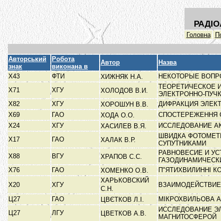
РАДІО
Головна
П
Авторський
Робота
Автор
Назва
знак
виконана в
Х43
ФТИ
НЕКОТОРЫЕ ВОПР
ХИЖНЯК Н.А.
ТЕОРЕТИЧЕСКОЕ 
Х71
ХГУ
ХОЛОДОВ В.И.
ЭЛЕКТРОННО-ПУЧ
Х82
ХГУ
ДИФРАКЦИЯ ЭЛЕК
ХОРОШУН В.В.
Х69
ГАО
СПОСТЕРЕЖЕННЯ С
ХОДА О.О.
Х24
ХГУ
ИССЛЕДОВАНИЕ А
ХАСИЛЕВ В.Я.
ШВИДКА ФОТОМЕТР
Х17
ГАО
ХАЛАК В.Р.
СУПУТНИКАМИ
РАВНОВЕСИЕ И У
Х88
ВГУ
ХРАПОВ С.С.
ГАЗОДИНАМИЧЕСК
Х76
ГАО
П"ЯТИХВИЛИННІ К
ХОМЕНКО О.В.
ХАРЬКОВСКИЙ
Х20
ХГУ
ВЗАИМОДЕЙСТВИЕ
С.Н.
Ц27
ГАО
МІКРОХВИЛЬОВА А
ЦВЄТКОВ Л.І.
ИССЛЕДОВАНИЕ Э
Ц27
ЛГУ
ЦВЕТКОВ А.В.
МАГНИТОСФЕРОЙ