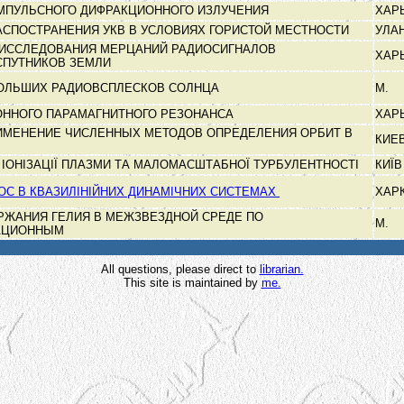
МПУЛЬСНОГО ДИФРАКЦИОННОГО ИЗЛУЧЕНИЯ
ХАР
АСПОСТРАНЕНИЯ УКВ В УСЛОВИЯХ ГОРИСТОЙ МЕСТНОСТИ
УЛА
 ИССЛЕДОВАНИЯ МЕРЦАНИЙ РАДИОСИГНАЛОВ
ХАР
СПУТНИКОВ ЗЕМЛИ
ОЛЬШИХ РАДИОВСПЛЕСКОВ СОЛНЦА
М.
ОННОГО ПАРАМАГНИТНОГО РЕЗОНАНСА
ХАР
РИМЕНЕНИЕ ЧИСЛЕННЫХ МЕТОДОВ ОПРЕДЕЛЕНИЯ ОРБИТ В
КИЕ
 ІОНІЗАЦІЇ ПЛАЗМИ ТА МАЛОМАСШТАБНОЇ ТУРБУЛЕНТНОСТІ
КИЇ
ОС В КВАЗИЛІНІЙНИХ ДИНАМІЧНИХ СИСТЕМАХ
ХАР
РЖАНИЯ ГЕЛИЯ В МЕЖЗВЕЗДНОЙ СРЕДЕ ПО
М.
АЦИОННЫМ
All questions, please direct to
librarian.
This site is maintained by
me.