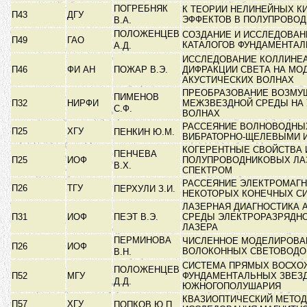
ПОГРЕБНЯК
К ТЕОРИИ НЕЛИНЕЙНЫХ К
П43
ДГУ
ЭФФЕКТОВ В ПОЛУПРОВО
В.А.
ПОЛОЖЕНЦЕВ
СОЗДАНИЕ И ИССЛЕДОВА
П49
ГАО
КАТАЛОГОВ ФУНДАМЕНТА
А.Д.
ИССЛЕДОВАНИЕ КОЛЛИНЕ
П46
ФИ АН
ПОЖАР В.Э.
ДИФРАКЦИИ СВЕТА НА М
АКУСТИЧЕСКИХ ВОЛНАХ
ПРЕОБРАЗОВАНИЕ ВОЗМУ
ПИМЕНОВ
П32
НИРФИ
МЕЖЗВЕЗДНОЙ СРЕДЫ НА
С.Ф.
ВОЛНАХ
РАССЕЯНИЕ ВОЛНОВОДНЫ
П25
ХГУ
ПЕНКИН Ю.М.
ВИБРАТОРНО-ЩЕЛЕВЫМИ 
КОГЕРЕНТНЫЕ СВОЙСТВА 
ПЕНЧЕВА
П25
ИОФ
ПОЛУПРОВОДНИКОВЫХ ЛАЗ
В.Х.
СПЕКТРОМ
РАССЕЯНИЕ ЭЛЕКТРОМАГ
П26
ТГУ
ПЕРХУЛИ З.И.
НЕКОТОРЫХ КОНЕЧНЫХ С
ЛАЗЕРНАЯ ДИАГНОСТИКА 
П31
ИОФ
ПЕЭТ В.Э.
СРЕДЫ ЭЛЕКТРОРАЗРЯДНО
ЛАЗЕРА
ПЕРМИНОВА
ЧИСЛЕННОЕ МОДЕЛИРОВА
П26
ИОФ
ВОЛОКОННЫХ СВЕТОВОД
В.Н.
СИСТЕМА ПРЯМЫХ ВОСХО
ПОЛОЖЕНЦЕВ
П52
МГУ
ФУНДАМЕНТАЛЬНЫХ ЗВЕЗ
Д.Д.
ЮЖНОГОПОЛУШАРИЯ
КВАЗИОПТИЧЕСКИЙ МЕТОД
П57
ХГУ
ПОПКОВ Ю.П.