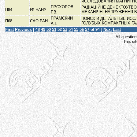
ИССЛЕДОВАНИЯ МАГНИТН
ПРОХОРОВ
РАДІАЦІЙНЕ ДЕФЕКТОУТВО
П84
ІФ НАНУ
МЕХАНІЧНІ НАПРУЖЕННЯ 
Г.В.
ПРАМСКИЙ
ПОИСК И ДЕТАЛЬНЫЕ ИСС
П68
САО РАН
ГОЛУБЫХ КОМПАКТНЫХ ГА
А.Г.
First
Previous
[
48
49
50
51
52
53
54
55
56
57
of 94 ]
Next
Last
All question
This si