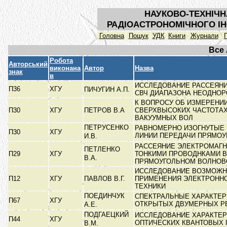
НАУКОВО-ТЕХНІЧН
РАДІОАСТРОНОМІЧНОГО ІН
Головна
Пошук
УДК
Книги
Журнали
Все
Робота
Авторський
виконана
Автор
Назва
знак
в
ИССЛЕДОВАНИЕ РАССЕЯН
П36
ХГУ
ПИЧУГИН А.П.
СВЧ ДИАПАЗОНА НЕОДНО
К ВОПРОСУ ОБ ИЗМЕРЕНИ
П30
ХГУ
ПЕТРОВ В.А
СВЕРХВЫСОКИХ ЧАСТОТА
ВАКУУМНЫХ ВОЛ
ПЕТРУСЕНКО
РАВНОМЕРНО ИЗОГНУТЫЕ
П30
ХГУ
ЛИНИИ ПЕРЕДАЧИ ПРЯМО
И.В.
РАССЕЯНИЕ ЭЛЕКТРОМАГ
ПЕТЛЕНКО
П29
ХГУ
ТОНКИМИ ПРОВОДНКАМИ В
В.А.
ПРЯМОУГОЛЬНОМ ВОЛНО
ИССЛЕДОВАНИЕ ВОЗМОЖН
П12
ХГУ
ПАВЛОВ В.Г.
ПРИМЕНЕНИЯ ЭЛЕКТРОННО
ТЕХНИКИ
ПОЕДИНЧУК
СПЕКТРАЛЬНЫЕ ХАРАКТЕР
П67
ХГУ
ОТКРЫТЫХ ДВУМЕРНЫХ Р
А.Е.
ПОДГАЕЦКИЙ
ИССЛЕДОВАНИЕ ХАРАКТЕР
П44
ХГУ
ОПТИЧЕСКИХ КВАНТОВЫХ
В.М.