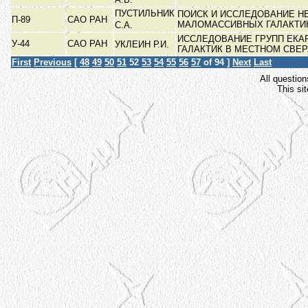
ПУСТИЛЬНИК
ПОИСК И ИССЛЕДОВАНИЕ 
П-89
САО РАН
МАЛОМАССИВНЫХ ГАЛАКТИ
С.А.
ИССЛЕДОВАНИЕ ГРУПП ЕКА
У-44
САО РАН
УКЛЕИН Р.И.
ГАЛАКТИК В МЕСТНОМ СВЕ
First
Previous
[
48
49
50
51
52
53
54
55
56
57
of 94 ]
Next
Last
All question
This si