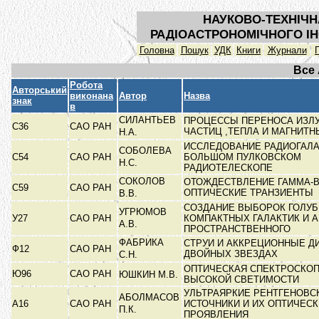
НАУКОВО-ТЕХНІЧН
РАДІОАСТРОНОМІЧНОГО ІН
Головна
Пошук
УДК
Книги
Журнали
Все
Робота
Авторський
виконана
Автор
Назва
знак
в
СИЛАНТЬЕВ
ПРОЦЕССЫ ПЕРЕНОСА ИЗЛ
С36
САО РАН
ЧАСТИЦ ,ТЕПЛА И МАГНИТ
Н.А.
ИССЛЕДОВАНИЕ РАДИОГАЛА
СОБОЛЕВА
С54
САО РАН
БОЛЬШОМ ПУЛКОВСКОМ
Н.С.
РАДИОТЕЛЕСКОПЕ
СОКОЛОВ
ОТОЖДЕСТВЛЕНИЕ ГАММА-В
С59
САО РАН
ОПТИЧЕСКИЕ ТРАНЗИЕНТЫ
В.В.
СОЗДАНИЕ ВЫБОРОК ГОЛУ
УГРЮМОВ
У27
САО РАН
КОМПАКТНЫХ ГАЛАКТИК И А
А.В.
ПРОСТРАНСТВЕННОГО
ФАБРИКА
СТРУИ И АККРЕЦИОННЫЕ Д
Ф12
САО РАН
ДВОЙНЫХ ЗВЕЗДАХ
С.Н.
ОПТИЧЕСКАЯ СПЕКТРОСКОП
Ю96
САО РАН
ЮШКИН М.В.
ВЫСОКОЙ СВЕТИМОСТИ
УЛЬТРАЯРКИЕ РЕНТГЕНОВС
АБОЛМАСОВ
А16
САО РАН
ИСТОЧНИКИ И ИХ ОПТИЧЕС
П.К.
ПРОЯВЛЕНИЯ