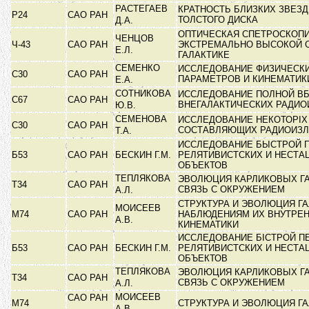
РАСТЕГАЕВ
КРАТНОСТЬ БЛИЗКИХ ЗВЕЗД
Р24
САО РАН
ТОЛСТОГО ДИСКА
Д.А.
ОПТИЧЕСКАЯ СПЕТРОСКОПИ
ЧЕНЦОВ
Ч-43
САО РАН
ЭКСТРЕМАЛЬНО ВЫСОКОЙ 
Е.Л.
ГАЛАКТИКЕ
СЕМЕНКО
ИССЛЕДОВАНИЕ ФИЗИЧЕСК
С30
САО РАН
ПАРАМЕТРОВ И КИНЕМАТИ
Е.А.
СОТНИКОВА
ИССЛЕДОВАНИЕ ПОЛНОЙ В
С67
САО РАН
ВНЕГАЛАКТИЧЕСКИХ РАДИ
Ю.В.
СЕМЕНОВА
ИССЛЕДОВАНИЕ НЕКОТОРІХ
С30
САО РАН
СОСТАВЛЯЮЩИХ РАДИОИЗ
Т.А.
ИССЛЕДОВАНИЕ БЫСТРОЙ 
Б53
САО РАН
БЕСКИН Г.М.
РЕЛЯТИВИСТСКИХ И НЕСТ
ОБЪЕКТОВ
ТЕПЛЯКОВА
ЭВОЛЮЦИЯ КАРЛИКОВЫХ ГА
Т34
САО РАН
СВЯЗЬ С ОКРУЖЕНИЕМ
А.Л.
СТРУКТУРА И ЭВОЛЮЦИЯ ГА
МОИСЕЕВ
М74
САО РАН
НАБЛЮДЕНИЯМ ИХ ВНУТРЕ
А.В.
КИНЕМАТИКИ
ИССЛЕДОВАНИЕ БІСТРОЙ П
Б53
САО РАН
БЕСКИН Г.М.
РЕЛЯТИВИСТСКИХ И НЕСТ
ОБЪЕКТОВ
ТЕПЛЯКОВА
ЭВОЛЮЦИЯ КАРЛИКОВЫХ ГА
Т34
САО РАН
СВЯЗЬ С ОКРУЖЕНИЕМ
А.Л.
МОИСЕЕВ
САО РАН
М74
СТРУКТУРА И ЭВОЛЮЦИЯ Г
А.В.