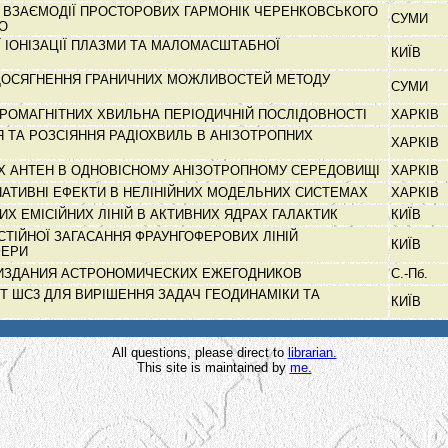
 ВЗАЄМОДІЇ ПРОСТОРОВИХ ГАРМОНІК ЧЕРЕНКОВСЬКОГО
СУМИ
ГО
 ІОНІЗАЦІЇ ПЛАЗМИ ТА МАЛОМАСШТАБНОЇ
КИЇВ
ДОСЯГНЕННЯ ГРАНИЧНИХ МОЖЛИВОСТЕЙ МЕТОДУ
СУМИ
РОМАГНІТНИХ ХВИЛЬНА ПЕРІОДИЧНІЙ ПОСЛІДОВНОСТІ
ХАРКІВ
ТА РОЗСІЯННЯ РАДІОХВИЛЬ В АНІЗОТРОПНИХ
ХАРКІВ
ИХ АНТЕН В ОДНОВІСНОМУ АНІЗОТРОПНОМУ СЕРЕДОВИЩІ
ХАРКІВ
ИПАТИВНІ ЕФЕКТИ В НЕЛІНІЙНИХ МОДЕЛЬНИХ СИСТЕМАХ
ХАРКІВ
ИХ ЕМІСІЙНИХ ЛІНІЙ В АКТИВНИХ ЯДРАХ ГАЛАКТИК
КИЇВ
ТІЙНОЇ ЗАГАСАННЯ ФРАУНГОФЕРОВИХ ЛІНІЙ
КИЇВ
ФЕРИ
ИЗДАНИЯ АСТРОНОМИЧЕСКИХ ЕЖЕГОДНИКОВ
С.-Пб.
Т ШС3 ДЛЯ ВИРІШЕННЯ ЗАДАЧ ГЕОДИНАМІКИ ТА
КИЇВ
All questions, please direct to
librarian.
This site is maintained by
me.