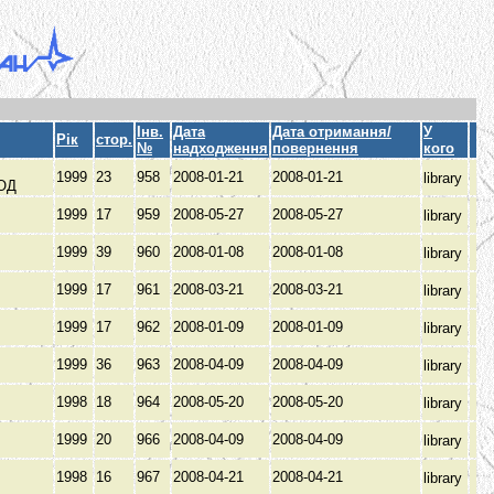
Інв.
Дата
Дата отримання/
У
Рік
стор.
№
надходження
повернення
кого
1999
23
958
2008-01-21
2008-01-21
library
ОД
1999
17
959
2008-05-27
2008-05-27
library
1999
39
960
2008-01-08
2008-01-08
library
1999
17
961
2008-03-21
2008-03-21
library
1999
17
962
2008-01-09
2008-01-09
library
1999
36
963
2008-04-09
2008-04-09
library
1998
18
964
2008-05-20
2008-05-20
library
1999
20
966
2008-04-09
2008-04-09
library
1998
16
967
2008-04-21
2008-04-21
library