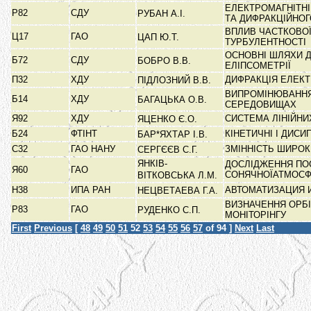
ЕЛЕКТРОМАГНІТНІ
Р82
СДУ
РУБАН А.І.
ТА ДИФРАКЦІЙНО
ВПЛИВ ЧАСТКОВОЇ
Ц17
ГАО
ЦАП Ю.Т.
ТУРБУЛЕНТНОСТІ
ОСНОВНІ ШЛЯХИ 
Б72
СДУ
БОБРО В.В.
ЕЛІПСОМЕТРІЇ
П32
ХДУ
ДИФРАКЦІЯ ЕЛЕКТ
ПІДЛОЗНИЙ В.В.
ВИПРОМІНЮВАННЯ 
Б14
ХДУ
БАГАЦЬКА О.В.
СЕРЕДОВИЩАХ
Я92
ХДУ
СИСТЕМА ЛІНІЙН
ЯЦЕНКО Є.О.
Б24
ФТІНТ
КІНЕТИЧНІ І ДИС
БАР*ЯХТАР І.В.
С32
ГАО НАНУ
ЗМІННІСТЬ ШИРОК
СЕРГЄЄВ С.Г.
ЯНКІВ-
ДОСЛІДЖЕННЯ ПОС
Я60
ГАО
СОНЯЧНОЇАТМОС
ВІТКОВСЬКА Л.М.
Н38
ИПА РАН
АВТОМАТИЗАЦИЯ 
НЕЦВЕТАЕВА Г.А.
ВИЗНАЧЕННЯ ОРБІ
Р83
ГАО
РУДЕНКО С.П.
МОНІТОРІНГУ
First
Previous
[
48
49
50
51
52
53
54
55
56
57
of 94 ]
Next
Last