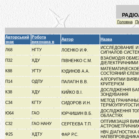
РАДІО
Головна
П
Авторський
Робота
Автор
Назва
знак
виконана в
ИССЛЕДОВАНИЕ И
Л68
НГТУ
ЛОЕНКО И.Ф.
СИГНАЛОВ СИСТ
ВЗАЄМОДІЯ ОБМЕЖ
П32
ХДУ
ПІВНЕНКО С.М.
ДІЕЛЕКТРИЧНИМ
МАТЕМАТИЧЕСКОЕ
К88
УГТУ
КУДИНОВ А.А.
СОСТОЯНИЙ ЄЛЕ
АЛГОРИТМИ ВИЯВЛ
П14
ОДПУ
ПАЛАГІН В.В.
КРИТЕРІЄМ
ДОСЛІДЖЕННЯ БА
К38
ХДУ
КИЙКО В.І.
ЗОНДУВАННЯ
МЕТОД ГРАНИЧНЫ
С34
КГТУ
СИДОРОВ И.Н.
ТЕРМОУПРУГОСТ
ДОСЛІДЖЕННЯ ТОП
Ю64
ГАО
ЮРЧИШИН В.Б.
ОБЛАСТЯХ
ОПТИМІЗАЦІЯ ВИМ
С32
ГАО НАНУ
СЕРГЕЄВА Т.П.
АСТРОМЕТРИЧНИ
НВЧ ДІАГНОСТІКА
Ф25
ХДТУ
ФАР Р.С.
НАПІВПРОВІДНИК