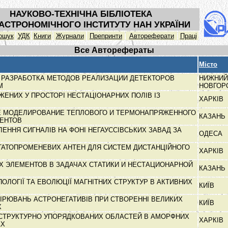
НАУКОВО-ТЕХНІЧНА БІБЛІОТЕКА
АСТРОНОМІЧНОГО ІНСТИТУТУ НАН УКРАЇНИ
ошук
УДК
Книги
Журнали
Препринти
Автореферати
Праці
Все Авторефераты
Місто
 РАЗРАБОТКА МЕТОДОВ РЕАЛИЗАЦИИ ДЕТЕКТОРОВ
НИЖНИЙ
ЕМ
НОВГОР
ЕНИХ У ПРОСТОРІ НЕСТАЦІОНАРНИХ ПОЛІВ ІЗ
ХАРКІВ
И
 МОДЕЛИРОВАНИЕ ТЕПЛОВОГО И ТЕРМОНАПРЯЖЕННОГО
КАЗАНЬ
МЕНТОВ
ЕННЯ СИГНАЛІВ НА ФОНІ НЕГАУССІВСЬКИХ ЗАВАД ЗА
ОДЕСА
ГАТОПРОМЕНЕВИХ АНТЕН ДЛЯ СИСТЕМ ДИСТАНЦІЙНОГО
ХАРКІВ
Х ЭЛЕМЕНТОВ В ЗАДАЧАХ СТАТИКИ И НЕСТАЦИОНАРНОЙ
КАЗАНЬ
И
ОЛОГІЇ ТА ЕВОЛЮЦІЇ МАГНІТНИХ СТРУКТУР В АКТИВНИХ
КИЇВ
ІРЮВАНЬ АСТРОНЕГАТИВІВ ПРИ СТВОРЕННІ ВЕЛИКИХ
КИЇВ
Х
 СТРУКТУРНО УПОРЯДКОВАНИХ ОБЛАСТЕЙ В АМОРФНИХ
ХАРКІВ
АХ