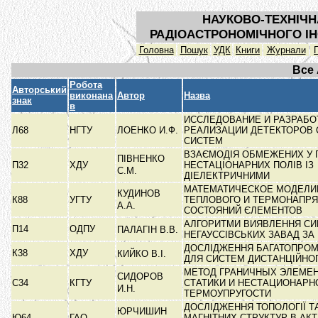
НАУКОВО-ТЕХНІЧН
РАДІОАСТРОНОМІЧНОГО ІН
Головна
Пошук
УДК
Книги
Журнали
Все
Робота
Авторський
виконана
Автор
Назва
знак
в
ИССЛЕДОВАНИЕ И РАЗРАБО
Л68
НГТУ
ЛОЕНКО И.Ф.
РЕАЛИЗАЦИИ ДЕТЕКТОРОВ 
СИСТЕМ
ВЗАЄМОДІЯ ОБМЕЖЕНИХ У 
ПІВНЕНКО
П32
ХДУ
НЕСТАЦІОНАРНИХ ПОЛІВ ІЗ
С.М.
ДІЕЛЕКТРИЧНИМИ
МАТЕМАТИЧЕСКОЕ МОДЕЛИ
КУДИНОВ
К88
УГТУ
ТЕПЛОВОГО И ТЕРМОНАПР
А.А.
СОСТОЯНИЙ ЄЛЕМЕНТОВ
АЛГОРИТМИ ВИЯВЛЕННЯ СИГ
П14
ОДПУ
ПАЛАГІН В.В.
НЕГАУССІВСЬКИХ ЗАВАД ЗА
ДОСЛІДЖЕННЯ БАГАТОПРОМ
К38
ХДУ
КИЙКО В.І.
ДЛЯ СИСТЕМ ДИСТАНЦІЙНО
МЕТОД ГРАНИЧНЫХ ЭЛЕМЕН
СИДОРОВ
С34
КГТУ
СТАТИКИ И НЕСТАЦИОНАРН
И.Н.
ТЕРМОУПРУГОСТИ
ДОСЛІДЖЕННЯ ТОПОЛОГІЇ Т
ЮРЧИШИН
Ю64
ГАО
МАГНІТНИХ СТРУКТУР В АК