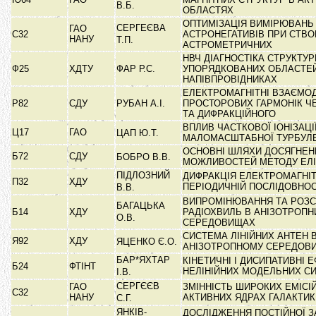
В.Б.
ОБЛАСТЯХ
ОПТИМІЗАЦІЯ ВИМІРЮВАНЬ
СЕРГЕЄВА
ГАО
С32
АСТРОНЕГАТИВІВ ПРИ СТВО
НАНУ
Т.П.
АСТРОМЕТРИЧНИХ
НВЧ ДІАГНОСТІКА СТРУКТУ
Ф25
ХДТУ
ФАР Р.С.
УПОРЯДКОВАНИХ ОБЛАСТЕ
НАПІВПРОВІДНИКАХ
ЕЛЕКТРОМАГНІТНІ ВЗАЄМОД
Р82
СДУ
РУБАН А.І.
ПРОСТОРОВИХ ГАРМОНІК Ч
ТА ДИФРАКЦІЙНОГО
ВПЛИВ ЧАСТКОВОЇ ІОНІЗАЦІ
Ц17
ГАО
ЦАП Ю.Т.
МАЛОМАСШТАБНОЇ ТУРБУЛ
ОСНОВНІ ШЛЯХИ ДОСЯГНЕН
Б72
СДУ
БОБРО В.В.
МОЖЛИВОСТЕЙ МЕТОДУ ЕЛІ
ПІДЛОЗНИЙ
ДИФРАКЦІЯ ЕЛЕКТРОМАГНІ
П32
ХДУ
ПЕРІОДИЧНІЙ ПОСЛІДОВНО
В.В.
ВИПРОМІНЮВАННЯ ТА РОЗС
БАГАЦЬКА
Б14
ХДУ
РАДІОХВИЛЬ В АНІЗОТРОПН
О.В.
СЕРЕДОВИЩАХ
СИСТЕМА ЛІНІЙНИХ АНТЕН 
Я92
ХДУ
ЯЦЕНКО Є.О.
АНІЗОТРОПНОМУ СЕРЕДОВ
БАР*ЯХТАР
КІНЕТИЧНІ І ДИСИПАТИВНІ 
Б24
ФТІНТ
НЕЛІНІЙНИХ МОДЕЛЬНИХ С
І.В.
СЕРГЄЄВ
ГАО
ЗМІННІСТЬ ШИРОКИХ ЕМІСІЙ
С32
НАНУ
АКТИВНИХ ЯДРАХ ГАЛАКТИ
С.Г.
ЯНКІВ-
ДОСЛІДЖЕННЯ ПОСТІЙНОЇ 