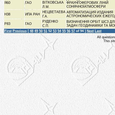
ВІТКОВСЬКА
Я60
ГАО
ФРАУНГОФЕРОВИХ ЛІНІЙ
СОНЯЧНОЇАТМОСФЕРИ
Л.М.
НЕЦВЕТАЕВА
АВТОМАТИЗАЦИЯ ИЗДАНИЯ
Н38
ИПА РАН
АСТРОНОМИЧЕСКИХ ЕЖЕГ
Г.А.
РУДЕНКО
ВИЗНАЧЕННЯ ОРБІТ ШС3 ДЛ
Р83
ГАО
ЗАДАЧ ГЕОДИНАМІКИ ТА МО
С.П.
First
Previous
[
48
49
50
51
52
53
54
55
56
57
of 94 ]
Next
Last
All question
This si