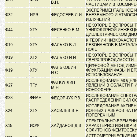
В.Н.
ЧАСТИЦАМИ В КОСМИЧЕ
ЭКСПЕРИМЕНТАЛЬНОЕ 
Ф32
ИРЭ
ФЕДОСЕЕВ Л.И.
ВНЕЗЕМНОГО И АТМОСФ
ИЗЛУЧЕНИЙ
НЕКОТОРЫЕ ВОПРОСЫ Т
Ф44
ХГУ
ФЕСЕНКО В.М.
УНИПОЛЯРНОЙ ИНЖЕКЦИ
ДИЭЛЕКТРИЧЕСКОМ ДИ
К ТЕОРИИ НИЗКОЧАСТО
Ф19
ХГУ
ФАЛЬКО В.Л.
РЕЗОНАНСОВ В МЕТАЛЛ
ПОЛЕ
НЕКОТОРЫЕ ВОПРОСЫ 
Ф19
ХГУ
ФАЛЬКО И.И.
СВЕРХПРОВОДИМОСТИ
ЦИФРОВОЙ МЕТОД ИЗМЕ
ФАЛЬКОВИЧ
Ф19
ХГУ
ФЛУКТУАЦИЙ ФАЗЫ И ЕГ
И.С.
ИСПОЛЬЗОВАНИЕ
ИССЛЕДОВАНИЕ МОДЕЛ
ФАТКУЛЛИН
Ф27
ТГУ
ЯВЛЕНИЙ В ОБЛАСТИ F 
М.Н.
ИОНОСФЕРЕ
ИССЛЕДОВАНИЕ СПЕКТР
Ф33
ФИАН
ФЕДОРЧУК Р.В.
РАСПРЕДЕЛЕНИЯ СИЛ 
ИССЛЕДОВАНИЕ АКТИВН
Х24
ХГУ
ХАСИЛЕВ В.Я.
ИОННЫХ ЛАЗЕРОВ НА П
ПОПЕРЕЧНЫМ
СПЕКТРАЛЬНО-ВРЕМЕН
Х15
ИОФ
ХАЙДАРОВ Д.В.
ХАРАКТЕРИСТИКИ ВКР 
СОЛИТОНОВ ФЕМТОСЕК
АСТРОМЕТРИЧЕСКИЕ И