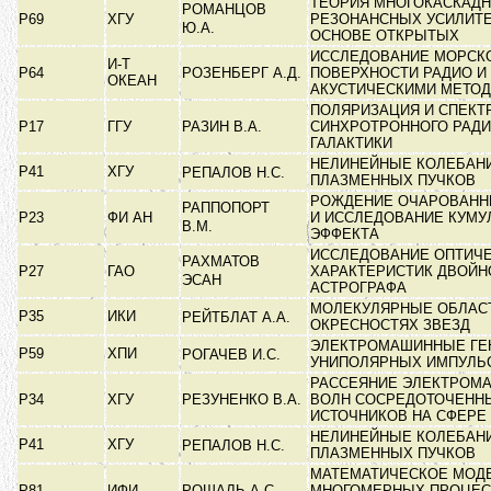
ТЕОРИЯ МНОГОКАСКАД
РОМАНЦОВ
Р69
ХГУ
РЕЗОНАНСНЫХ УСИЛИТЕ
Ю.А.
ОСНОВЕ ОТКРЫТЫХ
ИССЛЕДОВАНИЕ МОРСК
И-Т
Р64
РОЗЕНБЕРГ А.Д.
ПОВЕРХНОСТИ РАДИО И
ОКЕАН
АКУСТИЧЕСКИМИ МЕТО
ПОЛЯРИЗАЦИЯ И СПЕКТ
Р17
ГГУ
РАЗИН В.А.
СИНХРОТРОННОГО РАД
ГАЛАКТИКИ
НЕЛИНЕЙНЫЕ КОЛЕБАН
Р41
ХГУ
РЕПАЛОВ Н.С.
ПЛАЗМЕННЫХ ПУЧКОВ
РОЖДЕНИЕ ОЧАРОВАНН
РАППОПОРТ
Р23
ФИ АН
И ИССЛЕДОВАНИЕ КУМУ
В.М.
ЭФФЕКТА
ИССЛЕДОВАНИЕ ОПТИЧ
РАХМАТОВ
Р27
ГАО
ХАРАКТЕРИСТИК ДВОЙН
ЭСАН
АСТРОГРАФА
МОЛЕКУЛЯРНЫЕ ОБЛАС
Р35
ИКИ
РЕЙТБЛАТ А.А.
ОКРЕСНОСТЯХ ЗВЕЗД
ЭЛЕКТРОМАШИННЫЕ ГЕ
Р59
ХПИ
РОГАЧЕВ И.С.
УНИПОЛЯРНЫХ ИМПУЛ
РАССЕЯНИЕ ЭЛЕКТРОМ
Р34
ХГУ
РЕЗУНЕНКО В.А.
ВОЛН СОСРЕДОТОЧЕНН
ИСТОЧНИКОВ НА СФЕРЕ
НЕЛИНЕЙНЫЕ КОЛЕБАН
Р41
ХГУ
РЕПАЛОВ Н.С.
ПЛАЗМЕННЫХ ПУЧКОВ
МАТЕМАТИЧЕСКОЕ МОД
Р81
ИФИ
РОШАЛЬ А.С.
МНОГОМЕРНЫХ ПРОЦЕС