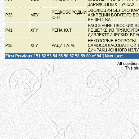
ЗАРЯЖЕННЫХ ПУЧКАХ
ЭВОЛЮЦИЯ БЕЛОГО КАР
РЕДКОБОРОДЫЙ
Р33
МГУ
АККРЕЦИИ БОГАТОГО В
Ю.Н.
ВЕЩЕСТВА
РАССЕЯНИЕ ПЛОСКИХ В
Р41
ХГУ
РЕПА Ю.Т.
РЕШЕТКЕ ИЗ ПРЯМОУГ
ДИЭЛЕКТРИЧЕСКИХ БР
НЕКОТОРЫЕ ВОПРОСЫ
Р15
ХГУ
РАДИН А.М.
САМОСОГЛАСОВАННОЙ 
ДИФРАКЦИОННОГО ИЗЛ
First
Previous
[
51
52
53
54
55
56
57
58
59
60
of 94 ]
Next
Last
All question
This si