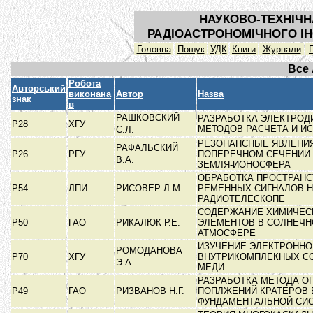
НАУКОВО-ТЕХНІЧН
РАДІОАСТРОНОМІЧНОГО ІН
Головна
Пошук
УДК
Книги
Журнали
Все
Робота
Авторський
виконана
Автор
Назва
знак
в
РАШКОВСКИЙ
РАЗРАБОТКА ЭЛЕКТРО
Р28
ХГУ
МЕТОДОВ РАСЧЕТА И И
С.Л.
РЕЗОНАНСНЫЕ ЯВЛЕНИЯ
РАФАЛЬСКИЙ
Р26
РГУ
ПОПЕРЕЧНОМ СЕЧЕНИИ
В.А.
ЗЕМЛЯ-ИОНОСФЕРА
ОБРАБОТКА ПРОСТРАНС
Р54
ЛПИ
РИСОВЕР Л.М.
РЕМЕННЫХ СИГНАЛОВ 
РАДИОТЕЛЕСКОПЕ
СОДЕРЖАНИЕ ХИМИЧЕС
Р50
ГАО
РИКАЛЮК Р.Е.
ЭЛЕМЕНТОВ В СОЛНЕЧН
АТМОСФЕРЕ
ИЗУЧЕНИЕ ЭЛЕКТРОННО
РОМОДАНОВА
Р70
ХГУ
ВНУТРИКОМПЛЕКНЫХ С
Э.А.
МЕДИ
РАЗРАБОТКА МЕТОДА О
Р49
ГАО
РИЗВАНОВ Н.Г.
ПОПЛЖЕНИЙ КРАТЕРОВ 
ФУНДАМЕНТАЛЬНОЙ СИ