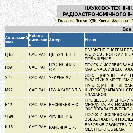
НАУКОВО-ТЕХНІЧН
РАДІОАСТРОНОМІЧНОГО ІН
Головна
Пошук
УДК
Книги
Журнали
Все
Робота
Авторський
виконана
Автор
Назва
знак
в
РАЗВИТИЕ СИСТЕМ РЕГ
Ц 93
САО РАН
ЦЫБУЛЕВ П.Г.
РАДИОАСТРОНОМИЧЕСК
ПОВЫШЕНИЕ
ПУСТИЛЬНИК
ПОИСК И ИССЛЕДОВАН
П89
САО РАН
МАЛОМАССИВНЫХ ГАЛ
С.А.
ИССЛЕДОВАНИЕ ГРУПП
У-44
САО РАН
УКЛЕИН Р.И.
ГАЛАКТИК В МЕСТНОМ
НАБЛЮДАТЕЛЬНЫЕ ХАР
М92
САО РАН
МУФАХАРОВ Т.В.
ШИРОКОДИАПАЗОННОГО
БЛАЗАРОВ
ПРОЦЕССЫ ЭНЕРГО- И
В12
САО РАН
ВАСИЛЬЕВ Е.О.
МЕЖДУ ГАЛАКТИКАМИ И
ОКОЛОГАЛАКТИЧЕСКОЙ
ПОИСК И ИССЛЕДОВАНИ
Я-49
САО РАН
ЯКУНИН И.А.
ЗВЕЗД ГЛАВНОЙ ПОСЛ
БАЗОВЫЕ СВОЙСТВА ГА
К-15
САО РАН
КАЙСИНА Е.И.
МЕСТНОГО ОБЪЕМА