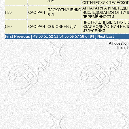
А.Е.
ОПТИЧЕСКИХ ТЕЛЕСКО
АППАРАТУРА И МЕТОДЫ
ПЛОХОТНИЧЕНКО
П39
САО РАН
ИССЛЕДОВАНИЯ ОПТИЧ
В.Л.
ПЕРЕМЕННОСТИ
ПРОТЯЖЕННЫЕ СТРУКТ
С60
САО РАН
СОЛОВЬЕВ Д.И.
ВЗАИМОДЕЙСТВИЯ РЕЛ
ИЗЛУСЕНИЯ
First
Previous
[
49
50
51
52
53
54
55
56
57
58
of 94 ]
Next
Last
All question
This si