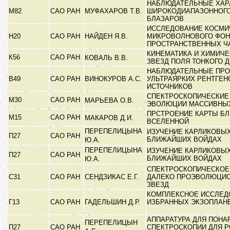
НАБЛЮДАТЕЛЬНЫЕ ХАР
М82
САО РАН
МУФАХАРОВ Т.В.
ШИРОКОДИАПАЗОННОГО
БЛАЗАРОВ
ИССЛЕДОВАНИЕ КОСМИ
Н20
САО РАН
НАЙДЕН Я.В.
МИКРОВОЛНОВОГО ФОН
ПРОСТРАНСТВЕННЫХ Ч
КИНЕМАТИКА И ХИМИЧЕ
К56
САО РАН
КОВАЛЬ В.В.
ЗВЕЗД ПОЛЯ ТОНКОГО 
НАБЛЮДАТЕЛЬНЫЕ ПРО
В49
САО РАН
ВИНОКУРОВ А.С.
УЛЬТРАЯРКИХ РЕНТГЕН
ИСТОЧНИКОВ
СПЕКТРОСКОПИЧЕСКИЕ
М30
САО РАН
МАРЬЕВА О.В.
ЭВОЛЮЦИИ МАССИВНЫ
ПРСТРОЕНИЕ КАРТЫ Б
М15
САО РАН
МАКАРОВ Д.И.
ВСЕЛЕННОЙ
ПЕРЕПЕЛИЦЫНА
ИЗУЧЕНИЕ КАРЛИКОВЫХ
П27
САО РАН
БЛИЖАЙШИХ ВОЙДАХ
Ю.А.
ПЕРЕПЕЛИЦЫНА
ИЗУЧЕНИЕ КАРЛИКОВЫХ
П27
САО РАН
БЛИЖАЙШИХ ВОЙДАХ
Ю.А.
СПЕКТРОСКОПИЧЕСКОЕ
С31
САО РАН
СЕНДЗИКАС Е.Г.
ДАЛЕКО ПРОЭВОЛЮЦИ
ЗВЕЗД
КОМПЛЕКСНОЕ ИССЛЕД
Г13
САО РАН
ГАДЕЛЬШИН Д.Р.
ИЗБРАННЫХ ЭКЗОПЛАНЕ
АППАРАТУРА ДЛЯ ПОНА
ПЕРЕПЕЛИЦЫН
П27
САО РАН
СПЕКТРОСКОПИИ ДЛЯ 