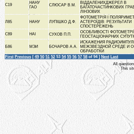
НАНУ
ВІДДАЛЕНИХДЖЕРЕЛ В
С19
СЛЮСАР В.М.
ГАО
БАГАТОЧАСТИНКОВИХ ГРАВ
ЛІНЗОВИХ
ФОТОМЕТРІЯ І ПОЛЯРИМЕТ
Л85
НАНУ
ЛУПІШКО Д.Ф.
АСТЕРОЇДІВ: РЕЗУЛЬТАТИ
СПОСТЕРЕЖЕНЬ
ОСОБЛИВОСТІ ФОТОМЕТРІ
C89
НАІ
СУХОВ П.П.
ГЕОСТАЦІОНАРНИХ СУПУ
ИСКАЖЕНИЯ РАДИОИМПУЛ
Б86
МЭИ
БОЧАРОВ А.А.
МЕЖЗВЕЗДНОЙ СРЕДЕ И 
ОБРАБОТКИ
First
Previous
[
49
50
51
52
53
54
55
56
57
58
of 94 ]
Next
Last
All question
This si