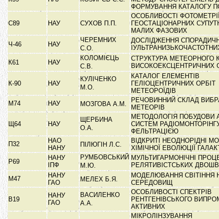
ФОРМУВАННЯ КАТАЛОГУ 
ОСОБЛИВОСТІ ФОТОМЕТРІ
С89
НАУ
СУХОВ П.П.
ГЕОСТАЦІОНАРНИХ СУПУТН
МАЛИХ ФАЗОВИХ
ЧЕРЕМНИХ
ДОСЛІДЖЕННЯ СПОРАДИЧ
Ч-46
НАУ
ІУЛЬТРАНИЗЬКОЧАСТОТН
С.О.
КОЛОМІЄЦЬ
СТРУКТУРА МЕТЕОРНОГО 
К61
НАУ
ВИСОКОЕКСЦЕНТРИЧНИХ 
С.В.
КАТАЛОГ ЕЛЕМЕНТІВ
КУЛІЧЕНКО
К-90
НАУ
ГЕЛІОЦЕНТРИЧНИХ ОРБІТ
М.О.
МЕТЕОРОЇДІВ
РЕЧОВИННИЙ СКЛАД ВИБР
М74
НАУ
МОЗГОВА А.М.
МЕТЕОРІВ
МЕТОДОЛОГІЯ ПОБУДОВИ 
ЩЕРБИНА
Щ64
НАУ
СИСТЕМ РАДІОМОНТОРІНГУ
О.А.
ФЕЛЬТРАЦІЄЮ
НАО
ВІДКРИТІ НЕОДНОРІДНІ МО
П32
ПІЛЮГІН Л.С.
НАНУ
ХІМІЧНОЇ ЕВОЛЮЦІЇ ГАЛА
РУМБОВСЬКИЙ
НАНУ
МУЛЬТИГАРМОНІЧНІ ПРОЦ
Р69
ІПФ
РЕЛЯТИВІСТСЬКИХ ДВОШ
М.Ю.
НАНУ
МОДЕЛЮВАННЯ СВІТІННЯ 
М47
МЕЛЕХ Б.Я.
ГАО
СЕРЕДОВИЩ
ОСОБЛИВОСТІ СПЕКТРІВ
ВАСИЛЕНКО
НАНУ
В19
РЕНТГЕНІВСЬКОГО ВИПРО
ГАО
А.А.
АКТИВНИХ
МІКРОЛІНЗУВАННЯ