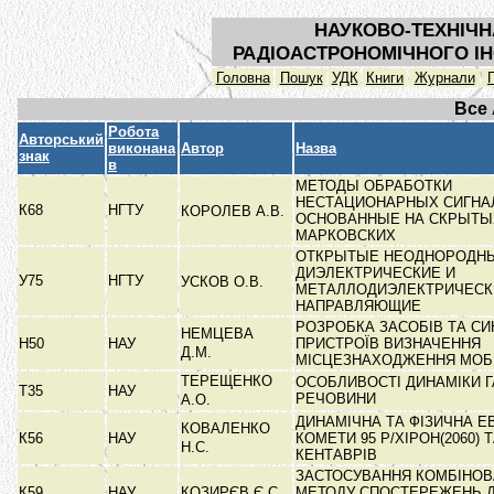
НАУКОВО-ТЕХНІЧН
РАДІОАСТРОНОМІЧНОГО ІН
Головна
Пошук
УДК
Книги
Журнали
Все
Робота
Авторський
виконана
Автор
Назва
знак
в
МЕТОДЫ ОБРАБОТКИ
НЕСТАЦИОНАРНЫХ СИГНА
К68
НГТУ
КОРОЛЕВ А.В.
ОСНОВАННЫЕ НА СКРЫТЫ
МАРКОВСКИХ
ОТКРЫТЫЕ НЕОДНОРОДН
ДИЭЛЕКТРИЧЕСКИЕ И
У75
НГТУ
УСКОВ О.В.
МЕТАЛЛОДИЭЛЕКТРИЧЕСК
НАПРАВЛЯЮЩИЕ
РОЗРОБКА ЗАСОБІВ ТА СИ
НЕМЦЕВА
Н50
НАУ
ПРИСТРОЇВ ВИЗНАЧЕННЯ
Д.М.
МІСЦЕЗНАХОДЖЕННЯ МОБ
ТЕРЕЩЕНКО
ОСОБЛИВОСТІ ДИНАМІКИ 
Т35
НАУ
РЕЧОВИНИ
А.О.
ДИНАМІЧНА ТА ФІЗИЧНА 
КОВАЛЕНКО
К56
НАУ
КОМЕТИ 95 Р/ХІРОН(2060) 
Н.С.
КЕНТАВРІВ
ЗАСТОСУВАННЯ КОМБІНО
К59
НАУ
КОЗИРЄВ Є.С.
МЕТОДУ СПОСТЕРЕЖЕНЬ 