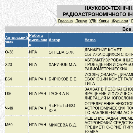
НАУКОВО-ТЕХНІЧН
РАДІОАСТРОНОМІЧНОГО ІН
Головна
Пошук
УДК
Книги
Журнали
Все
Робота
Авторський
виконана
Автор
Назва
знак
в
ДВИЖЕНИЕ КОМЕТ,
О-38
ИПА
ОГНЕВА О.Ф.
СБЛИЖАЮЩИХСЯ С ЮП
АВТОМАТИЗИРОВАННЫЕ
Х20
ИПА
ХАРИНОВ М.А.
ПРОВЕДЕНИЯ И ОБРАБО
РАДИОМЕТРИЧЕСКИХ
ИССЛЕДОВАНИЕ ДИНАМ
Б64
ИПА РАН
БИРЮКОВ Е.Е.
ЭВОЛЮЦИИ КОМЕТ ГАЛ
ТИПА
ЗАХВАТ В РЕЗОНАНСНО
Г96
ИПА РАН
ГУСЕВ А.В.
ВРАЩЕНИЕ И ФИЗИЧЕСК
ЛИБРАЦИЯ МНОГОСЛО
ОПРЕДЕЛЕНИЕ НЕКОТО
ЧЕРНЕТЕНКО
Ч-49
ИПА РАН
АСТРОНОМИЧЕСКИХ ПО
Ю.А.
ПО НАБЛЮДЕНИЯМ АСТ
РЕШЕНИЕ ЗАДАЧ ЭФЕМ
АСТРОНОМИИ СРЕДСТВ
М69
ИПА РАН
МИХЕЕВА В.Д.
ПРЕДМЕТНО-ОРИЕНТИР
ЯЗЫКА