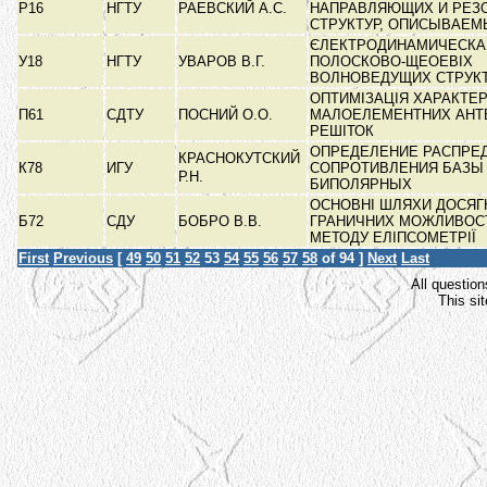
Р16
НГТУ
РАЕВСКИЙ А.С.
НАПРАВЛЯЮЩИХ И РЕЗ
СТРУКТУР, ОПИСЫВАЕ
ЄЛЕКТРОДИНАМИЧЕСКА
У18
НГТУ
УВАРОВ В.Г.
ПОЛОСКОВО-ЩЕОЕВІХ
ВОЛНОВЕДУЩИХ СТРУК
ОПТИМІЗАЦІЯ ХАРАКТЕ
П61
СДТУ
ПОСНИЙ О.О.
МАЛОЕЛЕМЕНТНИХ АНТ
РЕШІТОК
ОПРЕДЕЛЕНИЕ РАСПРЕ
КРАСНОКУТСКИЙ
К78
ИГУ
СОПРОТИВЛЕНИЯ БАЗЫ
Р.Н.
БИПОЛЯРНЫХ
ОСНОВНІ ШЛЯХИ ДОСЯГ
Б72
СДУ
БОБРО В.В.
ГРАНИЧНИХ МОЖЛИВОС
МЕТОДУ ЕЛІПСОМЕТРІЇ
First
Previous
[
49
50
51
52
53
54
55
56
57
58
of 94 ]
Next
Last
All question
This si