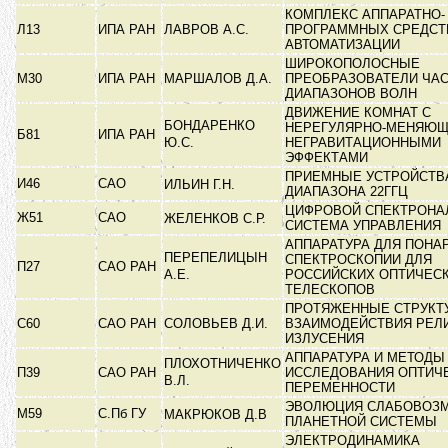
КОМПЛЕКС АППАРАТНО-
Л13
ИПА РАН
ЛАВРОВ А.С.
ПРОГРАММНЫХ СРЕДСТ
АВТОМАТИЗАЦИИ
ШИРОКОПОЛОСНЫЕ
М30
ИПА РАН
МАРШАЛОВ Д.А.
ПРЕОБРАЗОВАТЕЛИ ЧА
ДИАПАЗОНОВ ВОЛН
ДВИЖЕНИЕ КОМНАТ С
БОНДАРЕНКО
НЕРЕГУЛЯРНО-МЕНЯЮ
Б81
ИПА РАН
Ю.С.
НЕГРАВИТАЦИОННЫМИ
ЭФФЕКТАМИ
ПРИЕМНЫЕ УСТРОЙСТВ
И46
САО
ИЛЬИН Г.Н.
ДИАПАЗОНА 22ГГЦ
ЦИФРОВОЙ СПЕКТРОНА
Ж51
САО
ЖЕЛЕНКОВ С.Р.
СИСТЕМА УПРАВЛЕНИ
АППАРАТУРА ДЛЯ ПОНА
ПЕРЕПЕЛИЦЫН
СПЕКТРОСКОПИИ ДЛЯ
П27
САО РАН
А.Е.
РОССИЙСКИХ ОПТИЧЕС
ТЕЛЕСКОПОВ
ПРОТЯЖЕННЫЕ СТРУКТ
С60
САО РАН
СОЛОВЬЕВ Д.И.
ВЗАИМОДЕЙСТВИЯ РЕЛ
ИЗЛУСЕНИЯ
АППАРАТУРА И МЕТОДЫ
ПЛОХОТНИЧЕНКО
П39
САО РАН
ИССЛЕДОВАНИЯ ОПТИЧ
В.Л.
ПЕРЕМЕННОСТИ
ЭВОЛЮЦИЯ СЛАБОВОЗ
М59
С.Пб ГУ
МАКРЮКОВ Д.В
ПЛАНЕТНОЙ СИСТЕМЫ
ЭЛЕКТРОДИНАМИКА