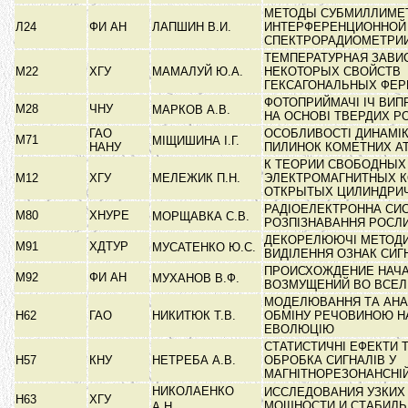
МЕТОДЫ СУБМИЛЛИМЕ
Л24
ФИ АН
ЛАПШИН В.И.
ИНТЕРФЕРЕНЦИОННОЙ
СПЕКТРОРАДИОМЕТРИ
ТЕМПЕРАТУРНАЯ ЗАВИ
М22
ХГУ
МАМАЛУЙ Ю.А.
НЕКОТОРЫХ СВОЙСТВ
ГЕКСАГОНАЛЬНЫХ ФЕ
ФОТОПРИЙМАЧІ ІЧ ВИ
М28
ЧНУ
МАРКОВ А.В.
НА ОСНОВІ ТВЕРДИХ Р
ГАО
ОСОБЛИВОСТІ ДИНАМІ
М71
МІЩИШИНА І.Г.
НАНУ
ПИЛИНОК КОМЕТНИХ 
К ТЕОРИИ СВОБОДНЫХ
М12
ХГУ
МЕЛЕЖИК П.Н.
ЭЛЕКТРОМАГНИТНЫХ К
ОТКРЫТЫХ ЦИЛИНДРИ
РАДІОЕЛЕКТРОННА СИ
М80
ХНУРЕ
МОРЩАВКА С.В.
РОЗПІЗНАВАННЯ РОСЛ
ДЕКОРЕЛЮЮЧІ МЕТОДИ
М91
ХДТУР
МУСАТЕНКО Ю.С.
ВИДІЛЕННЯ ОЗНАК СИГ
ПРОИСХОЖДЕНИЕ НАЧ
М92
ФИ АН
МУХАНОВ В.Ф.
ВОЗМУЩЕНИЙ ВО ВСЕ
МОДЕЛЮВАННЯ ТА АНА
Н62
ГАО
НИКИТЮК Т.В.
ОБМІНУ РЕЧОВИНОЮ НА
ЕВОЛЮЦІЮ
СТАТИСТИЧНІ ЕФЕКТИ 
Н57
КНУ
НЕТРЕБА А.В.
ОБРОБКА СИГНАЛІВ У
МАГНІТНОРЕЗОНАНСНІ
НИКОЛАЕНКО
ИССЛЕДОВАНИЯ УЗКИХ
Н63
ХГУ
МОЩНОСТИ И СТАБИЛ
А.Н.