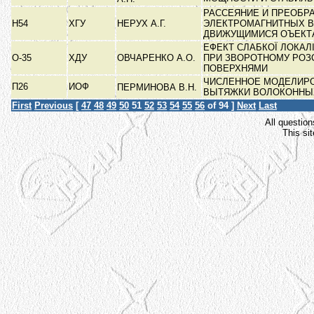
РАССЕЯНИЕ И ПРЕОБР
Н54
ХГУ
НЕРУХ А.Г.
ЭЛЕКТРОМАГНИТНЫХ 
ДВИЖУЩИМИСЯ ОЪЕК
ЕФЕКТ СЛАБКОЇ ЛОКАЛІ
О-35
ХДУ
ОВЧАРЕНКО А.О.
ПРИ ЗВОРОТНОМУ РОЗ
ПОВЕРХНЯМИ
ЧИСЛЕННОЕ МОДЕЛИР
П26
ИОФ
ПЕРМИНОВА В.Н.
ВЫТЯЖКИ ВОЛОКОННЫ
First
Previous
[
47
48
49
50
51
52
53
54
55
56
of 94 ]
Next
Last
All question
This si