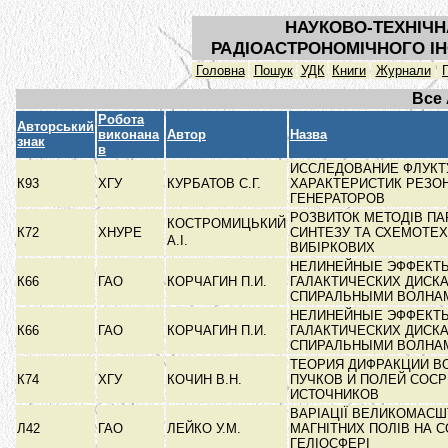
НАУКОВО-ТЕХНІЧН
РАДІОАСТРОНОМІЧНОГО ІН
Головна
Пошук
УДК
Книги
Журнали
Все
Робота
Авторський
виконана
Автор
Назва
знак
в
ИССЛЕДОВАНИЕ ФЛУК
К93
ХГУ
КУРБАТОВ С.Г.
ХАРАКТЕРИСТИК РЕЗО
ГЕНЕРАТОРОВ
РОЗВИТОК МЕТОДІВ П
КОСТРОМИЦЬКИЙ
К72
ХНУРЕ
СИНТЕЗУ ТА СХЕМОТЕХ
А.І.
ВИБІРКОВИХ
НЕЛИНЕЙНЫЕ ЭФФЕКТ
К66
ГАО
КОРЧАГИН П.И.
ГАЛАКТИЧЕСКИХ ДИСКА
СПИРАЛЬНЫМИ ВОЛН
НЕЛИНЕЙНЫЕ ЭФФЕКТ
К66
ГАО
КОРЧАГИН П.И.
ГАЛАКТИЧЕСКИХ ДИСКА
СПИРАЛЬНЫМИ ВОЛНА
ТЕОРИЯ ДИФРАКЦИИ 
К74
ХГУ
КОЧИН В.Н.
ПУЧКОВ И ПОЛЕЙ СОС
ИСТОЧНИКОВ
ВАРІАЦІЇ ВЕЛИКОМАС
Л42
ГАО
ЛЕЙКО У.М.
МАГНІТНИХ ПОЛІВ НА С
ГЕЛІОСФЕРІ