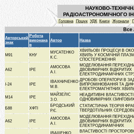
НАУКОВО-ТЕХНІЧН
РАДІОАСТРОНОМІЧНОГО ІН
Головна
Пошук
УДК
Книги
Журнали
Все
Робота
Авторський
виконана
Автор
Назва
знак
в
ХВИЛЬОВІ ПРОЦЕСИ В ОКО
МУСАТЕНКО
М91
КНУ
ХВИЛЬ У КОСМІЧНІЙ ПЛАЗМ
К.С.
СПОСТЕРЕЖЕННЯ
МОДЕЛЮВАННЯ ПЕРЕХІДНИ
АМОСОВА
А62
ІРЕ
ДВОВИМІРНИХ ВІДКРИТИХ
А.І.
ЕЛЕКТРОДИНАМІЧНИХ СТР
ДРОБОВІ ОПЕРАТОРИ В ЗА
ІВАХНИЧЕНКО
І-24
ІРЕ
ВИПРОМІНЮВАННЯ ТА ДИФ
М.В.
ЕЛЕКТРОМАГНІТНИХ ХВИЛ
МАЙЗЕЛІС
НЕАДИТИВНІ ВЛАСТИВОСТІ
М14
ІРЕ
ОДНОВИМІРНИХ ІЗИНГОВИ
З.О.
БРОДСЬКИЙ
СТАТИСТИЧНА ТЕОРІЯ ФРА
Б88
ХФТІ
ТВЕРДОТІЛЬНИХ СЕРЕДО
Р.Є.
МОДЕЛЮВАННЯ ПЕРЕХІДНИ
АМОСОВА
А62
ІРЕ
ДВОВИМІРНИХ ВІДКРИТИХ
А.І.
ЕЛЕКТРОДИНАМІЧНИХ
ВЛАСТИВОСТІ ПРОСТОРОВ
ІВАЩЕНКО