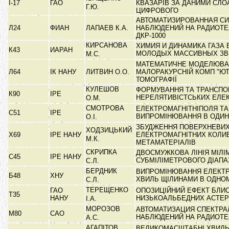
І-17
ГАО
КВАЗАРІВ ЗА ДАНИМИ СЛО
Г.Ю.
ЦИФРОВОГО
АВТОМАТИЗИРОВАННАЯ С
Л24
ФИАН
ЛАПАЕВ К.А.
НАБЛЮДЕНИЙ НА РАДИОТ
ДКР-1000
КИРСАНОВА
ХИМИЯ И ДИНАМИКА ГАЗА 
К43
ИАРАН
МОЛОДЫХ МАССИВНЫХ З
М.С.
МАТЕМАТИЧНЕ МОДЕЛЮВА
Л64
ІК НАНУ
ЛИТВИН О.О.
МАЛОРАКУРСНІЙ КОМП "ЮТ
ТОМОГРАФІЇ
КУЛЕШОВ
ФОРМУВАННЯ ТА ТРАНСПО
К90
ІРЕ
НЕРЕЛЯТИВІСТСЬКИХ ЕЛЕ
О.М.
СМОТРОВА
ЕЛЕКТРОМАГНІТНІПОЛЯ ТА
С51
ІРЕ
ВИПРОМІНЮВАННЯ В ОДИ
О.І.
ЗБУДЖЕННЯ ПОВЕРХНЕВИ
ХОДЗИЦЬКИЙ
Х69
ІРЕ НАНУ
ЕЛЕКТРОМАГНІТНИХ КОЛИ
М.К.
МЕТАМАТЕРІАЛІВ
СКРИПКА
ДВОСМУЖКОВА ЛІНІЯ МІЛІ
С45
ІРЕ НАНУ
СУБМІЛІМЕТРОВОГО ДІАП
С.Л.
БЕРДНИК
ВИПРОМІНЮВАННЯ ЕЛЕКТ
Б48
ХНУ
ХВИЛЬ ЩІЛИНАМИ В ОДН
С.Л.
ТЕРЕЩЕНКО
ГАО
ОПОЗИЦІЙНИЙ ЕФЕКТ БЛИ
Т35
НАНУ
НИЗЬКОАЛЬБЕДНИХ АСТЕР
І.А.
МОРОЗОВ
АВТОМАТИЗАЦИЯ СПЕКТР
М80
САО
НАБЛЮДЕНИЙ НА РАДИОТ
А.С.
АГАПІТОВ
ВЕЛИКОМАСШТАБНІ ХВИЛЬ