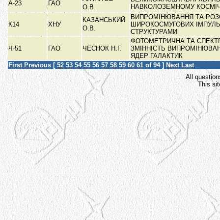
А-23
ГАО
НАВКОЛОЗЕМНОМУ КОСМІ
О.В.
ВИПРОМІНЮВАННЯ ТА РОЗ
КАЗАНСЬКИЙ
К14
ХНУ
ШИРОКОСМУГОВИХ ІМПУЛЬ
О.В.
СТРУКТУРАМИ
ФОТОМЕТРИЧНА ТА СПЕКТ
Ч-51
ГАО
ЧЕСНОК Н.Г.
ЗМІННІСТЬ ВИПРОМІНЮВА
ЯДЕР ГАЛАКТИК
First
Previous
[
52
53
54
55
56
57
58
59
60
61
of 94 ]
Next
Last
All question
This si