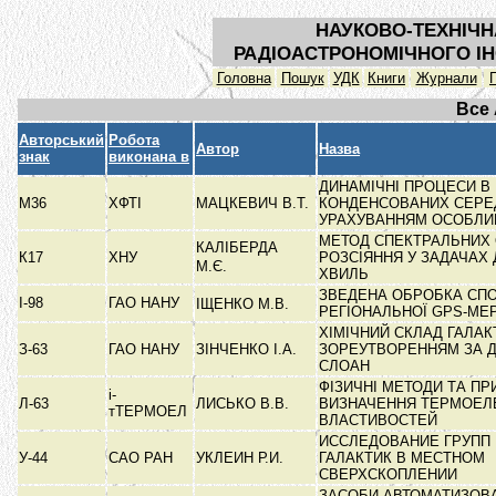
НАУКОВО-ТЕХНІЧН
РАДІОАСТРОНОМІЧНОГО ІН
Головна
Пошук
УДК
Книги
Журнали
Все
Авторський
Робота
Автор
Назва
знак
виконана в
ДИНАМІЧНІ ПРОЦЕСИ В
М36
ХФТІ
МАЦКЕВИЧ В.Т.
КОНДЕНСОВАНИХ СЕРЕ
УРАХУВАННЯМ ОСОБЛ
МЕТОД СПЕКТРАЛЬНИХ 
КАЛІБЕРДА
К17
ХНУ
РОЗСІЯННЯ У ЗАДАЧАХ 
М.Є.
ХВИЛЬ
ЗВЕДЕНА ОБРОБКА СП
І-98
ГАО НАНУ
ІЩЕНКО М.В.
РЕГІОНАЛЬНОЇ GPS-МЕ
ХІМІЧНИЙ СКЛАД ГАЛАК
З-63
ГАО НАНУ
ЗІНЧЕНКО І.А.
ЗОРЕУТВОРЕННЯМ ЗА 
СЛОАН
ФІЗИЧНІ МЕТОДИ ТА ПР
і-
Л-63
ЛИСЬКО В.В.
ВИЗНАЧЕННЯ ТЕРМОЕЛ
тТЕРМОЕЛ
ВЛАСТИВОСТЕЙ
ИССЛЕДОВАНИЕ ГРУПП
У-44
САО РАН
УКЛЕИН Р.И.
ГАЛАКТИК В МЕСТНОМ
СВЕРХСКОПЛЕНИИ
ЗАСОБИ АВТОМАТИЗОВ