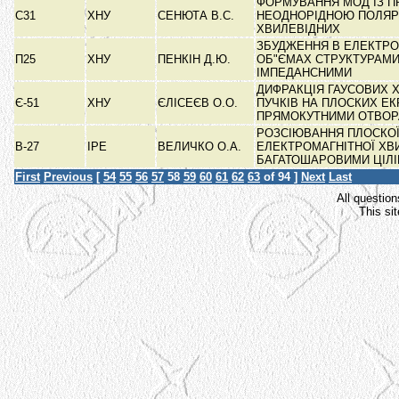
ФОРМУВАННЯ МОД ІЗ П
С31
ХНУ
СЕНЮТА В.С.
НЕОДНОРІДНОЮ ПОЛЯР
ХВИЛЕВІДНИХ
ЗБУДЖЕННЯ В ЕЛЕКТР
П25
ХНУ
ПЕНКІН Д.Ю.
ОБ"ЄМАХ СТРУКТУРАМИ
ІМПЕДАНСНИМИ
ДИФРАКЦІЯ ГАУСОВИХ 
Є-51
ХНУ
ЄЛІСЕЄВ О.О.
ПУЧКІВ НА ПЛОСКИХ ЕК
ПРЯМОКУТНИМИ ОТВО
РОЗСІЮВАННЯ ПЛОСКО
В-27
ІРЕ
ВЕЛИЧКО О.А.
ЕЛЕКТРОМАГНІТНОЇ ХВ
БАГАТОШАРОВИМИ ЦІЛ
First
Previous
[
54
55
56
57
58
59
60
61
62
63
of 94 ]
Next
Last
All question
This si