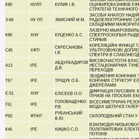
К90
НУЛП
КУЛИК І.В.
ОЦІНКИПОКАЗНИКІВ ЕФ
СТРАТЕГІЙ ТЕХНІЧНОГ
ЗАСОБИ АНАЛІЗУ НАДІЙ
З-69
НУ ЛП
ЗМИСНИЙ М.М.
РАДІОЕЛЕКТРОННИХ СИ
СКЛАДНИМИ МАЖОРИ
ЛАЗЕРНО-МЫКРОХВИЛ
К96
ХНУ
КУЦЕНКО А.С.
СПЕКТРОСКОПЫЯ РЫД
СТИНЫВ
КОРЕЛЯЦІЙНІ ФУНКЦІЇ Т
СКРЕСАНОВА
С45
ХФТІ
УЛЬТРОЗВУКОВІ ДОПЛЕ
І.В.
СПЕКТРИ В СЛАБОНЕО
ВИСОКОЧАСТОТНІ ВЛАС
АБДУЛКАДИРОВ
А13
ІРЕ
НЕСТАЦІОНАРНИХ ТУН
Д.В.
ПЕРЕХОДІВ
ЗБУДЖЕННЯ КОНІЧНИХ 
Т67
ІРЕ
ТРІЩУК О.Б.
КОНІЧНИХ СТРУКТУР 
ДЖЕРЕЛАМИ
ДИФРАКЦІЯ ГАУСОВИХ 
Є-51
ХНУ
ЄЛІСЕЄВ О.О.
ПУЧКІВ НА ПЛОСКИХ Е
ГОЛОВАЩЕНКО
ВІСЕСИМЕТРИЧНІ РЕЗО
Г61
ІРЕ
МОДАХ ШЕПУЧОЇ ГАЛЕР
Р.В.
РУБАНСЬКИЙ
Р82
ФТІНТ
СКЛОПОДІБНИЙ СТАН У 
В.Ю.
ВЗАЄМОДІЯ НИЗЬКОВО
К46
ІРЕ
КИШКО С.О.
ПОЛІГЛИНТОВИХ ЕЛЕК
ПОТОКІВ