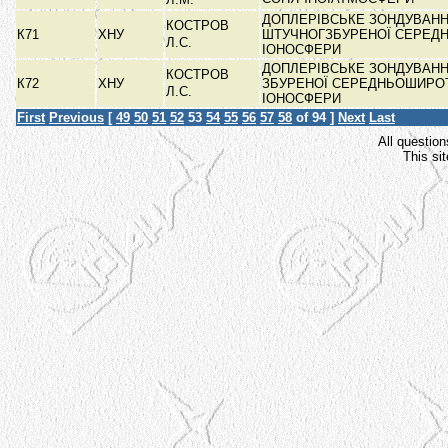
ДОПЛЕРІВСЬКЕ ЗОНДУВАН
КОСТРОВ
К71
ХНУ
ШТУЧНОГЗБУРЕНОЇ СЕРЕД
Л.С.
ІОНОСФЕРИ
ДОПЛЕРІВСЬКЕ ЗОНДУВАН
КОСТРОВ
К72
ХНУ
ЗБУРЕНОЇ СЕРЕДНЬОШИРО
Л.С.
ІОНОСФЕРИ
First
Previous
[
49
50
51
52
53
54
55
56
57
58
of 94 ]
Next
Last
All question
This si