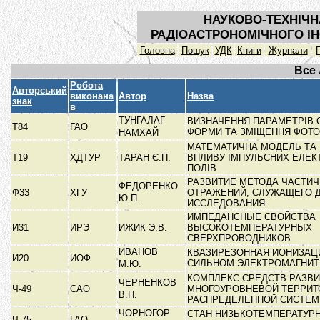
НАУКОВО-ТЕХНІЧН
РАДІОАСТРОНОМІЧНОГО ІН
Головна
Пошук
УДК
Книги
Журнали
Все
Робота
Авторський
виконана
Автор
Назва
знак
в
ТУНГАЛАГ
ВИЗНАЧЕННЯ ПАРАМЕТРІВ 
Т84
ГАО
ФОРМИ ТА ЗМІЩЕННЯ ФОТ
НАМХАЙ
МАТЕМАТИЧНА МОДЕЛЬ ТА
Т19
ХДТУР
ТАРАН Є.П.
ВПЛИВУ ІМПУЛЬСНИХ ЕЛЕК
ПОЛІВ
РАЗВИТИЕ МЕТОДА ЧАСТИ
ФЕДОРЕНКО
Ф33
ХГУ
ОТРАЖЕНИЙ, СЛУЖАЩЕГО 
Ю.П.
ИССЛЕДОВАНИЯ
ИМПЕДАНСНЫЕ СВОЙСТВА
И31
ИРЭ
ИЖИК Э.В.
ВЫСОКОТЕМПЕРАТУРНЫХ
СВЕРХПРОВОДНИКОВ
ИВАНОВ
КВАЗИРЕЗОННАЯ ИОНИЗАЦ
И20
ИОФ
СИЛЬНОМ ЭЛЕКТРОМАГНИ
М.Ю.
КОМПЛЕКС СРЕДСТВ РАЗВ
ЧЕРНЕНКОВ
Ч-49
САО
МНОГОУРОВНЕВОЙ ТЕРРИТ
В.Н.
РАСПРЕДЕЛЕННОЙ СИСТЕ
ЧОРНОГОР
СТАН НИЗЬКОТЕМПЕРАТУРН
Ч-75
ГАО