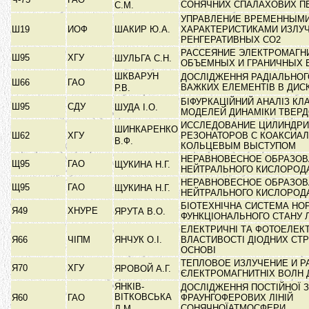
СОНЯЧНИХ СПАЛАХОВИХ П
С.М.
УПРАВЛЕНИЕ ВРЕМЕННЫМ
Ш19
ИОФ
ШАКИР Ю.А.
ХАРАКТЕРИСТИКАМИ ИЗЛУ
РЕНГЕРАТИВНЫХ СО2
РАССЕЯНИЕ ЭЛЕКТРОМАГН
Ш95
ХГУ
ШУЛЬГА С.Н.
ОБЪЕМНЫХ И ГРАНИЧНЫХ
ШКВАРУН
ДОСЛІДЖЕННЯ РАДІАЛЬНОГ
Ш66
ГАО
ВАЖКИХ ЕЛЕМЕНТІВ В ДИС
Р.В.
БІФУРКАЦІЙНИЙ АНАЛІЗ КЛ
Ш95
СДУ
ШУДА І.О.
МОДЕЛЕЙ ДИНАМІКИ ТВЕР
ИССЛЕДОВАНИЕ ЦИЛИНДРИ
ШИНКАРЕНКО
Ш62
ХГУ
РЕЗОНАТОРОВ С КОАКСИА
В.Ф.
КОЛЬЦЕВЫМ ВЫСТУПОМ
НЕРАВНОВЕСНОЕ ОБРАЗОВ
Щ95
ГАО
ЩУКИНА Н.Г.
НЕЙТРАЛЬНОГО КИСЛОРОД
НЕРАВНОВЕСНОЕ ОБРАЗОВ
Щ95
ГАО
ЩУКИНА Н.Г.
НЕЙТРАЛЬНОГО КИСЛОРОД
БІОТЕХНІЧНА СИСТЕМА НОР
Я49
ХНУРЕ
ЯРУТА В.О.
ФУНКЦІОНАЛЬНОГО СТАНУ
ЕЛЕКТРИЧНІ ТА ФОТОЕЛЕК
Я66
ЧІПМ
ЯНЧУК О.І.
ВЛАСТИВОСТІ ДІОДНИХ СТР
ОСНОВІ
ТЕПЛОВОЕ ИЗЛУЧЕНИЕ И Р
Я70
ХГУ
ЯРОВОЙ А.Г.
ЄЛЕКТРОМАГНИТНІХ ВОЛН
ЯНКІВ-
ДОСЛІДЖЕННЯ ПОСТІЙНОЇ 
ВІТКОВСЬКА
Я60
ГАО
ФРАУНГОФЕРОВИХ ЛІНІЙ
СОНЯЧНОЇАТМОСФЕРИ
Л.М.