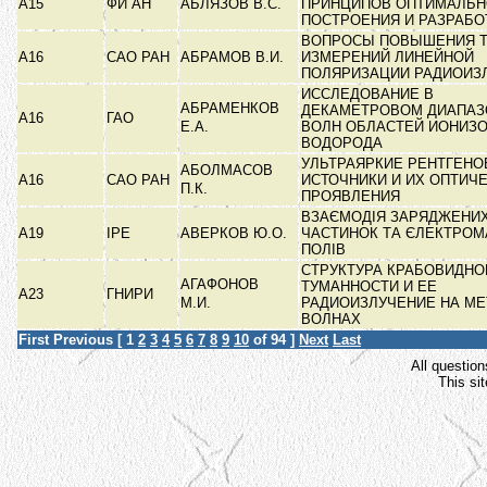
А15
ФИ АН
АБЛЯЗОВ В.С.
ПРИНЦИПОВ ОПТИМАЛЬН
ПОСТРОЕНИЯ И РАЗРАБ
ВОПРОСЫ ПОВЫШЕНИЯ 
А16
САО РАН
АБРАМОВ В.И.
ИЗМЕРЕНИЙ ЛИНЕЙНОЙ
ПОЛЯРИЗАЦИИ РАДИОИЗ
ИССЛЕДОВАНИЕ В
АБРАМЕНКОВ
ДЕКАМЕТРОВОМ ДИАПАЗ
А16
ГАО
Е.А.
ВОЛН ОБЛАСТЕЙ ИОНИЗ
ВОДОРОДА
УЛЬТРАЯРКИЕ РЕНТГЕНО
АБОЛМАСОВ
А16
САО РАН
ИСТОЧНИКИ И ИХ ОПТИЧ
П.К.
ПРОЯВЛЕНИЯ
ВЗАЄМОДІЯ ЗАРЯДЖЕНИ
А19
ІРЕ
АВЕРКОВ Ю.О.
ЧАСТИНОК ТА ЄЛЕКТРОМ
ПОЛІВ
СТРУКТУРА КРАБОВИДНО
АГАФОНОВ
ТУМАННОСТИ И ЕЕ
А23
ГНИРИ
М.И.
РАДИОИЗЛУЧЕНИЕ НА М
ВОЛНАХ
First
Previous
[
1
2
3
4
5
6
7
8
9
10
of 94 ]
Next
Last
All question
This si