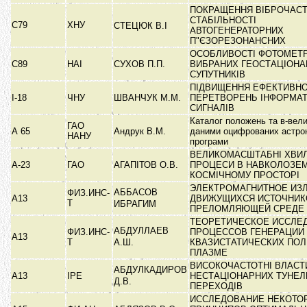
ПОКРАЩЕННЯ ВІБРОЧАСТ
СТАБІЛЬНОСТІ
C79
ХНУ
СТЕЦЮК В.І
АВТОГЕНЕРАТОРНИХ
П"ЄЗОРЕЗОНАНСНИХ
ОСОБЛИВОСТІ ФОТОМЕТР
C89
НАІ
СУХОВ П.П.
ВИБРАНИХ ГЕОСТАЦІОНА
СУПУТНИКІВ
ПІДВИЩЕННЯ ЕФЕКТИВНО
I-18
ЧНУ
ШВАНЧУК М.М.
ПЕРЕТВОРЕНЬ ІНФОРМА
СИГНАЛІВ
Каталог положень та в-вели
ГАО
А 65
Андрук В.М.
даними оцифрованих астрон
НАНУ
програми
ВЕЛИКОМАСШТАБНІ ХВИ
А-23
ГАО
АГАПІТОВ О.В.
ПРОЦЕСИ В НАВКОЛОЗЕ
КОСМІЧНОМУ ПРОСТОРІ
ЭЛЕКТРОМАГНИТНОЕ ИЗ
АББАСОВ
ФИЗ.ИНС-
А13
ДВИЖУЩИХСЯ ИСТОЧНИК
Т
ИБРАГИМ
ПРЕЛОМЛЯЮЩЕЙ СРЕДЕ
ТЕОРЕТИЧЕСКОЕ ИССЛЕ
АБДУЛЛАЕВ
ФИЗ.ИНС-
ПРОЦЕССОВ ГЕНЕРАЦИИ
А13
Т
А.Ш.
КВАЗИСТАТИЧЕСКИХ ПОЛ
ПЛАЗМЕ
ВИСОКОЧАСТОТНІ ВЛАСТ
АБДУЛКАДИРОВ
А13
ІРЕ
НЕСТАЦІОНАРНИХ ТУНЕЛ
Д.В.
ПЕРЕХОДІВ
ИССЛЕДОВАНИЕ НЕКОТО