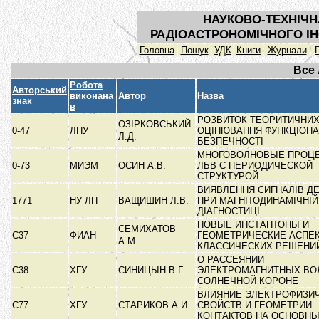
НАУКОВО-ТЕХНІЧН
РАДІОАСТРОНОМІЧНОГО ІН
Головна
Пошук
УДК
Книги
Журнали
Все
Робота
Авторський
виконана
Автор
Назва
знак
в
РОЗВИТОК ТЕОРИТИЧНИХ
ОЗІРКОВСЬКИЙ
0-47
ЛНУ
ОЦІНЮВАННЯ ФУНКЦІОНА
Л.Д.
БЕЗПЕЧНОСТІ
МНОГОВОЛНОВЫЕ ПРОЦ
0-73
МИЭМ
ОСИН А.В.
ЛБВ С ПЕРИОДИЧЕСКОЙ
СТРУКТУРОЙ
ВИЯВЛЕННЯ СИГНАЛІВ Д
1771
НУ ЛП
ВАЩИШИН Л.В.
ПРИ МАГНІТОДИНАМІЧНІЙ
ДІАГНОСТИЦІ
НОВЫЕ ИНСТАНТОНЫ И
СЕМИХАТОВ
C37
ФИАН
ГЕОМЕТРИЧЕСКИЕ АСПЕ
А.М.
КЛАССИЧЕСКИХ РЕШЕНИ
О РАССЕЯНИИ
C38
ХГУ
СИНИЦЫН В.Г.
ЭЛЕКТРОМАГНИТНЫХ ВО
СОЛНЕЧНОЙ КОРОНЕ
ВЛИЯНИЕ ЭЛЕКТРОФИЗИ
C77
ХГУ
СТАРИКОВ А.И.
СВОЙСТВ И ГЕОМЕТРИИ
КОНТАКТОВ НА ОСНОВН