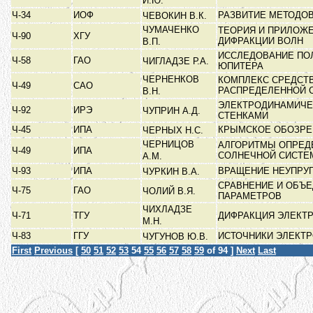
И.Ю.
Ч-34
ИОФ
РАЗВИТИЕ МЕТОДО
ЧЕВОКИН В.К.
ЧУМАЧЕНКО
ТЕОРИЯ И ПРИЛОЖЕ
Ч-90
ХГУ
ДИФРАКЦИИ ВОЛН
В.П.
ИССЛЕДОВАНИЕ ПО
Ч-58
ГАО
ЧИГЛАДЗЕ Р.А.
ЮПИТЕРА
ЧЕРНЕНКОВ
КОМПЛЕКС СРЕДСТ
Ч-49
САО
РАСПРЕДЕЛЕННОЙ
В.Н.
ЭЛЕКТРОДИНАМИЧЕ
Ч-92
ИРЭ
ЧУПРИН А.Д.
СТЕНКАМИ
Ч-45
ИПА
КРЫМСКОЕ ОБОЗРЕ
ЧЕРНЫХ Н.С.
ЧЕРНИЦОВ
АЛГОРИТМЫ ОПРЕД
Ч-49
ИПА
СОЛНЕЧНОЙ СИСТ
А.М.
Ч-93
ИПА
ВРАЩЕНИЕ НЕУПРУ
ЧУРКИН В.А.
СРАВНЕНИЕ И ОБЪ
Ч-75
ГАО
ЧОЛИЙ В.Я.
ПАРАМЕТРОВ
ЧИХЛАДЗЕ
Ч-71
ТГУ
ДИФРАКЦИЯ ЭЛЕКТ
М.Н.
Ч-83
ГГУ
ИСТОЧНИКИ ЭЛЕКТ
ЧУГУНОВ Ю.В.
First
Previous
[
50
51
52
53
54
55
56
57
58
59
of 94 ]
Next
Last