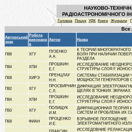
НАУКОВО-ТЕХНІЧН
РАДІОАСТРОНОМІЧНОГО ІН
Головна
Пошук
УДК
Книги
Журнали
Все
Робота
Авторський
виконана
Автор
Назва
знак
в
К ТЕОРИИ МНОГОКРАТНОГО
ПУЗЕНКО
П88
ХГУ
ВОЛН ПРИ НАЛИЧИИ ПОВЕ
А.А.
РАЗДЕЛА
ПРОШКИН
ИССЛЕДОВАНИЕ НЕОДНОР
П84
ХПИ
СТРУКТУРЫ СЛОЯ F ИОНО
Е.Г.
ПРЕНЦЛАУ
СИСТЕМЫ СТАБИЛИЗАЦИИ 
П68
ХИРЭ
МОЩНОСТИ ГЕНЕРАТОРОВ 
Н.Н.
ПРОСВИРНИН
ДИФРАКЦИЯ ЭЛЕКТРОМАГН
П82
ХГУ
ЩЕЛЯХ В ТОНКИХ ЭКРАНАХ
С.Л.
ПРОШКИН
ИССЛЕДОВАНИЕ НЕОДНОР
П84
ХПИ
СТРУКТУРЫ СЛОЯ F ИОНО
Е.Г.
ПОЛИЩУК
ДИФРАКЦИОННАЯ ТЕОРИЯ 
П50
ХГУ
СИСТЕМ И ПРОБЛЕМА ИХ С
И.М.
ПРОЦЕНКО
ВЗРЫВНОЕ ПОГЛОЩЕНИЕ
П68
ФИАН
ЭЛЕКТРОМАГНИТНОГО ИЗЛ
И.Е.
ИССЛЕДОВНИЕ РЕЛАКСАЦИ
ПЛАКСИН