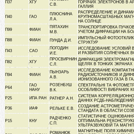
П37
ХГУ
ГОРЯЧИХ ЭЛЕКТРОНОВ В А
С.В.
ГАЛЛИЯ
РАСПРЕДЕЛЕНИЕ И ДИНАМ
ПЛЮСНИНА
П40
ГАО
КРУПНОМАСШТАБНЫХ МАГ
Л.А.
НА СОЛНЦЕ
ПЯТАХИН
ТРАНСПОРТИРОВКА ПУЧКОВ
П99
ФИАН
УЧЕТОМ ДИФРАКЦИИ НА Б
М.В.
ИМПУЛЬСНЫЙ ФОТООТКЛИК
П88
ФИАН
ПУНДА Д.И.
СТРУКТУР
ПОГОДИН
ИССЛЕДОВАНИЕ УСЛОВИЙ 
П43
САО
И РАЗВИТИЯ СОЛНЕЧНЫХ 
И.Е.
ПРОСВИРНИН
ДИФРАКЦИЯ ЭЛЕКТРОМАГН
П82
ХГУ
ЩЕЛЯХ В ТОНКИХ ЭКРАНАХ
С.Л.
ИССЛЕДОВАНИЕ КОМПАКТ
ПЫНЗАРЬ
П94
ФИАН
РАДИОИСТОЧНИКОВ И ДИФ
А.В.
ИОНИЗОВАННОГО ГАЗА В Г
РОЗЕНБУШ
ГАО
СПЕКТРАЛЬНІ ТА ФОТОМЕТ
Р64
НАНУ
ОСОБЛИВОСТІ ВИБРАНИХ 
В.К.
СИСТЕМА КОРРЕЛЯЦИОННО
Р25
ИПА РАН
РАТНЕР А.Н.
ДАННІХ РСДБ-НАБЛЮДЕНИ
СОЗДАНИЕ АСТРОМЕТРИЧЕ
Р36
ИАФ
РЕЛЬКЕ Е.В.
СТАНДАТА В ОБЛАСТИ СОЗ
СТАТИСТИЧНЕ ОЦІНЮВАННЯ
РАДЧЕНКО
Р15
КНУ
ОПТИМАЛЬНА РЕКОНСТРУКЦ
С.П.
УЛЬТРАЗВУКОВІЙ ТА МАГНІ
МАГНИТНЫЕ ПОЛЯ ХИМИЧЕ
РОМАНЮК