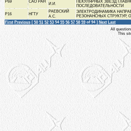
Р69
САО РАН
ПЕКУЛЯРНЫХ ЗВЕЗД ГЛАВН
И.И.
ПОСЛЕДОВАТЕЛЬНОСТИ
РАЕВСКИЙ
ЭЛЕКТРОДИНАМИКА НАПРА
Р16
НГТУ
РЕЗОНАНСНЫХ СТРУКТУР,
А.С.
First
Previous
[
50
51
52
53
54
55
56
57
58
59
of 94 ]
Next
Last
All question
This si