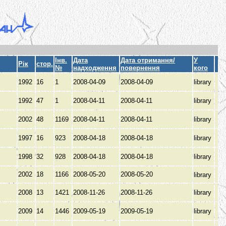
Інв.
Дата
Дата отримання/
У
Рік
стор.
№
надходження
повернення
кого
1992
16
1
2008-04-09
2008-04-09
library
1992
47
1
2008-04-11
2008-04-11
library
2002
48
1169
2008-04-11
2008-04-11
library
1997
16
923
2008-04-18
2008-04-18
library
1998
32
928
2008-04-18
2008-04-18
library
2002
18
1166
2008-05-20
2008-05-20
library
2008
13
1421
2008-11-26
2008-11-26
library
2009
14
1446
2009-05-19
2009-05-19
library