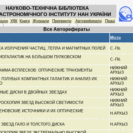
НАУКОВО-ТЕХНІЧНА БІБЛІОТЕКА
АСТРОНОМІЧНОГО ІНСТИТУТУ НАН УКРАЇНИ
ошук
УДК
Книги
Журнали
Препринти
Автореферати
Праці
Все Авторефераты
Місто
А ИЗЛУЧЕНИЯ ЧАСТИЦ ,ТЕПЛА И МАГНИТНЫХ ПОЛЕЙ
С.-Пб.
ИОГАЛАКТИК НА БОЛЬШОМ ПУЛКОВСКОМ
С.-Пб.
НИЖНИЙ
АММА-ВСПЛЕСКОВ: ОПТИЧЕСКИЕ ТРАНЗИЕНТЫ
АРХЫЗ
 ГОЛУБЫХ КОМПАКТНЫХ ГАЛАКТИК И АНАЛИЗ ИХ
НИЖНИЙ
ГО
АРХЫЗ
НИЖНИЙ
ННЫЕ ДИСКИ В ДВОЙНЫХ ЗВЕЗДАХ
АРХЫЗ
НИЖНИЙ
РОСКОПИЯ ЗВЕЗД ВЫСОКОЙ СВЕТИМОСТИ
АРХЫЗ
ЕНОВСКИЕ ИСТОЧНИКИ И ИХ ОПТИЧЕСКИЕ
Н.АРХЫЗ
 ЗВЕЗД ГАЛО И ТОЛСТОГО ДИСКА
Н.АРХЫЗ
ОСКОПИЯ ЗВЕЗД ЭКСТРЕМАЛЬНО ВЫСОКОЙ