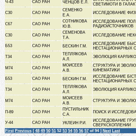
Ч-43
САО РАН
ЧЕНЦОВ Е.Л.
СВЕТИМОТИ В ГАЛА
СЕМЕНКО
С30
САО РАН
ИССЛЕДОВАНИЕ ФИЗ
Е.А.
СОТНИКОВА
ИССЛЕДОВАНИЕ ПОЛ
С67
САО РАН
РАДИОИСТОЧНИКОВ
Ю.В.
СЕМЕНОВА
С30
САО РАН
ИССЛЕДОВАНИЕ НЕК
Т.А.
ИССЛЕДОВАНИЕ БЫС
Б53
САО РАН
БЕСКИН Г.М.
НЕСТАЦИОНАРНЫХ 
ТЕПЛЯКОВА
Т34
САО РАН
ЭВОЛЮЦИЯ КАРЛИКО
А.Л.
МОИСЕЕВ
СТРУКТУРА И ЭВОЛ
М74
САО РАН
КИНЕМАТИКИ
А.В.
ИССЛЕДОВАНИЕ БІС
Б53
САО РАН
БЕСКИН Г.М.
НЕСТАЦИОНАРНЫХ 
ТЕПЛЯКОВА
Т34
САО РАН
ЭВОЛЮЦИЯ КАРЛИКО
А.Л.
МОИСЕЕВ
М74
САО РАН
СТРУКТУРА И ЭВОЛ
А.В.
ПУСТИЛЬНИК
П-89
САО РАН
ПОИСК И ИССЛЕДОВ
С.А.
ИССЛЕДОВАНИЕ ГРУ
У-44
САО РАН
УКЛЕИН Р.И.
СВЕРХСКОПЛЕНИИ
First
Previous
[
48
49
50
51
52
53
54
55
56
57
of 94 ]
Next
Last