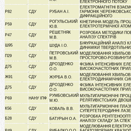
ЕЛЕКТРОННОГО ПОТОКУ
ЕЛЕКТРОМАГНІТНІ ВЗАЄМ
Р82
СДУ
РУБАН А.І.
ГАРМОНІК ЧЕРЕНКОВСЬКО
ДИФРАКЦІЙНОГО
РОГУЛЬСЬКИЙ
КІНЕТИЧНА МОДЕЛЬ ПРОЦ
Р59
СДУ
ЕЛЕКТРОТЕРМІЧНОЇ АТОМ
Ю.В.
РЕШЕТНЯК
РОЗРОБКА МЕТОДИКИ ПО
Р47
СДУ
АНАЛІЗУ СПЕКТРІВ
М.В.
БІФУРКАЦІЙНИЙ АНАЛІЗ 
Ш95
СДУ
ШУДА І.О.
ДИНАМІКИ ТВЕРДОТІЛЬН
ПЕТРОВСЬКИЙ
МОДЕЛЮВАННЯ ХВИЛЬОВИ
П29
СДУ
ПРОСТОРОВО-РОЗВИНУТИ
М.В.
ДРОЗДЕНКО
ФІЗИКА ІНТЕНСИВНИХ ЕЛЕ
Д75
СДУ
ВИСОКОЧАСТОТНИХ ПРИЛ
О.О.
МОДЕЛЮВАННЯ ХВИЛЬОВИ
Ж91
СДУ
ЖУРБА В.О.
ЕЛЕКТРОДИНАМІЧНИХ С
ДРОЗДЕНКО
ФІЗИКА ІНТЕНСИВНИХ ЕЛ
Д75
СДУ
ВИСОКОЧАСТОТНИХ ПРИЛ
О.О.
РУМБОВСЬКИЙ
МУЛЬТИГАРМОНІЧНІ ПРОЦ
Р69
НАНУ ІПФ
РЕЛЯТИВІСТСЬКИХ ДВОШ
М.Ю.
МУЛЬТИГАРМОНІЧНІ ПЛАЗ
К56
СДУ
КОВАЛЬ В.В.
СУПЕРГЕТЕРОДИННІ ЛАЗЕ
РОЗРОБКА РЕНТГЕНООПТ
Б28
СДУ
БАТУРЫН О.А.
АНАЛІЗУ СКЛАДУ ЗА СПЕ
МОДЕЛЮВАННЯ ЕЛЕКТРОМ
Р49
СДУ
РИБАЛКО О.О.
БАГАТОЗВ*ЯЗНИХ КВАЗІО