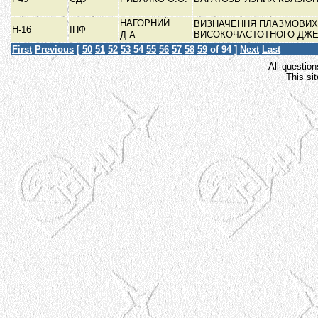
НАГОРНИЙ
ВИЗНАЧЕННЯ ПЛАЗМОВИХ
Н-16
ІПФ
ВИСОКОЧАСТОТНОГО ДЖ
Д.А.
First
Previous
[
50
51
52
53
54
55
56
57
58
59
of 94 ]
Next
Last
All question
This si