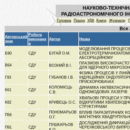
НАУКОВО-ТЕХНІЧН
РАДІОАСТРОНОМІЧНОГО ІН
Головна
Пошук
УДК
Книги
Журнали
Все
Робота
Авторський
виконана
Автор
Назва
знак
в
МОДЕЛЮВАННЯ ПРОЦЕСІ
Б90
СДУ
БУГАЙ О.М.
ЕЛЕКТРОТЕРМІЧНОЇАТОМІЗ
АБСОРБЦІЙНОМУ
ПЛАЗМОВІ ВИСОКОЧАСТОТ
В64
СДУ
ВОЗНИЙ В.І.
ДЛЯ ЯДЕРНОГО МІКРОЗО
ФІЗИКА ПРОЦЕСІВ У ЛІН
Г93
СДУ
ГУБАНОВ І.В.
ІНДУКЦІЙНИХ ОНДУЛЯТОР
ПРИСКОРЮВАЧАХ
КОЛОМІЄЦЬ
ДИНАМІКА НАПІВКЛАСИЧ
К61
СДУ
ОДНОМОДОВИХ ЛАЗЕРІВ
С.В.
ХВИЛЬОВІ ПРОЦЕСИ У ПР
К82
СДУ
КРИВЕЦЬ О.С.
ВІДКРИТИМИ ХВИЛЕВОДН
СТРУКТУРАМИ
ПОНОМАРЬОВ
ВПЛИВ ПАРАЗИТИЧНИХ К
П56
СДУ
МАГНІТНИХ КВАДРУПУЛЬН
О.Г.
ДОСЛІДЖЕННЯ ДИФРАКЦІ
ПУШКАРЬОВ
П91
СДУ
ЧЕРЕНКОВСЬКОГО ВИПР
К.О.