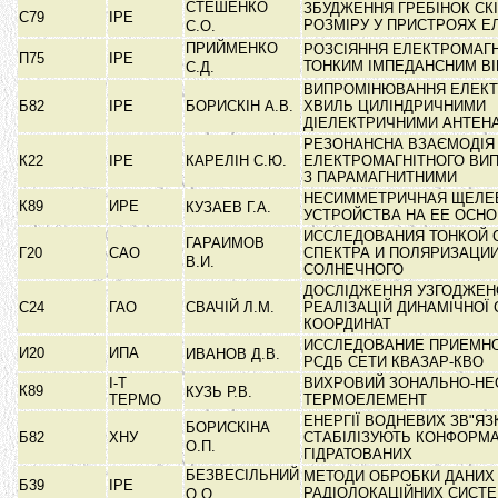
СТЕШЕНКО
ЗБУДЖЕННЯ ГРЕБІНОК СК
С79
ІРЕ
РОЗМІРУ У ПРИСТРОЯХ Е
С.О.
ПРИЙМЕНКО
РОЗСІЯННЯ ЕЛЕКТРОМАГН
П75
ІРЕ
ТОНКИМ ІМПЕДАНСНИМ В
С.Д.
ВИПРОМІНЮВАННЯ ЕЛЕКТ
Б82
ІРЕ
БОРИСКІН А.В.
ХВИЛЬ ЦИЛІНДРИЧНИМИ
ДІЕЛЕКТРИЧНИМИ АНТЕ
РЕЗОНАНСНА ВЗАЄМОДІЯ
К22
ІРЕ
КАРЕЛІН С.Ю.
ЕЛЕКТРОМАГНІТНОГО ВИ
З ПАРАМАГНИТНИМИ
НЕСИММЕТРИЧНАЯ ЩЕЛЕВ
К89
ИРЕ
КУЗАЕВ Г.А.
УСТРОЙСТВА НА ЕЕ ОСН
ИССЛЕДОВАНИЯ ТОНКОЙ 
ГАРАИМОВ
Г20
САО
СПЕКТРА И ПОЛЯРИЗАЦИ
В.И.
СОЛНЕЧНОГО
ДОСЛІДЖЕННЯ УЗГОДЖЕН
С24
ГАО
СВАЧІЙ Л.М.
РЕАЛІЗАЦІЙ ДИНАМІЧНОЇ
КООРДИНАТ
ИССЛЕДОВАНИЕ ПРИЕМН
И20
ИПА
ИВАНОВ Д.В.
РСДБ СЕТИ КВАЗАР-КВО
І-Т
ВИХРОВИЙ ЗОНАЛЬНО-НЕ
К89
КУЗЬ Р.В.
ТЕРМО
ТЕРМОЕЛЕМЕНТ
ЕНЕРГІЇ ВОДНЕВИХ ЗВ"ЯЗ
БОРИСКІНА
Б82
ХНУ
СТАБІЛІЗУЮТЬ КОНФОРМ
О.П.
ГІДРАТОВАНИХ
БЕЗВЕСІЛЬНИЙ
МЕТОДИ ОБРОБКИ ДАНИХ
Б39
ІРЕ
РАДІОЛОКАЦІЙНИХ СИСТ
О.О.