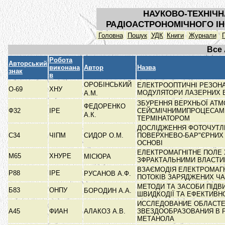
НАУКОВО-ТЕХНІЧН
РАДІОАСТРОНОМІЧНОГО ІН
Головна
Пошук
УДК
Книги
Журнали
Все
Робота
Авторський
виконана
Автор
Назва
знак
в
ОРОБІНСЬКИЙ
ЕЛЕКТРООПТИЧНІ РЕЗОНА
О-69
ХНУ
МОДУЛЯТОРИ ЛАЗЕРНИХ 
А.М.
ЗБУРЕННЯ ВЕРХНЬОЇ АТ
ФЕДОРЕНКО
Ф32
ІРЕ
СЕЙСМІЧНИМИПРОЦЕСАМ
А.К.
ТЕРМІНАТОРОМ
ДОСЛІДЖЕННЯ ФОТОЧУТЛ
С34
ЧІПМ
СИДОР О.М.
ПОВЕРХНЕВО-БАР"ЄРНИХ 
ОСНОВІ
ЕЛЕКТРОМАГНІТНЕ ПОЛЕ
М65
ХНУРЕ
МІСЮРА
ЗФРАКТАЛЬНИМИ ВЛАСТ
ВЗАЄМОДІЯ ЕЛЕКТРОМАГН
Р88
ІРЕ
РУСАНОВ А.Ф.
ПОТОКІВ ЗАРЯДЖЕНИХ Ч
МЕТОДИ ТА ЗАСОБИ ПІД
Б83
ОНПУ
БОРОДИН А.А.
ШВИДКОДІЇ ТА ЕФЕКТИВН
ИССЛЕДОВАНИЕ ОБЛАСТ
А45
ФИАН
АЛАКОЗ А.В.
ЗВЕЗДООБРАЗОВАНИЯ В 
МЕТАНОЛА