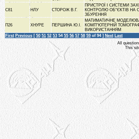
ПРИСТРОЇ І СИСТЕМИ ЗАХ
С81
НЛУ
СТОРОЖ В.Г.
КОНТРОЛЮ ОБ"ЄКТІВ НА 
ЗБУРЕННЯ
МАТИМАТИЧНЕ МОДЕЛЮВ
П26
ХНУРЕ
ПЕРШИНА Ю.І.
КОМП"ЮТЕРНІЙ ТОМОГРАФ
ВИКОРИСТАННЯМ
First
Previous
[
50
51
52
53
54
55
56
57
58
59
of 94 ]
Next
Last
All question
This si