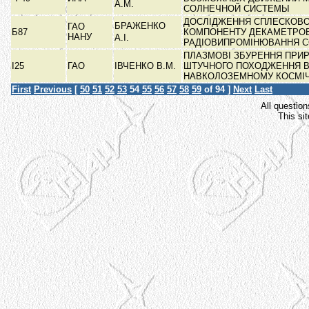
А.М.
СОЛНЕЧНОЙ СИСТЕМЫ
ДОСЛІДЖЕННЯ СПЛЕСКОВ
БРАЖЕНКО
ГАО
Б87
КОМПОНЕНТУ ДЕКАМЕТРО
НАНУ
А.І.
РАДІОВИПРОМІНЮВАННЯ 
ПЛАЗМОВІ ЗБУРЕННЯ ПРИ
І25
ГАО
ІВЧЕНКО В.М.
ШТУЧНОГО ПОХОДЖЕННЯ 
НАВКОЛОЗЕМНОМУ КОСМІ
First
Previous
[
50
51
52
53
54
55
56
57
58
59
of 94 ]
Next
Last
All question
This si