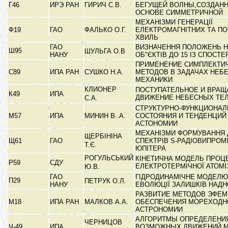
Г46
ИРЭ РАН
ГИРИЧ С.В.
БЕГУЩЕЙ ВОЛНЫ,СОЗДАН
ОСНОВЕ СИММЕТРИЧНОЙ
МЕХАНІЗМИ ГЕНЕРАЦІЇ
Ф19
ГАО
ФАЛЬКО О.Г.
ЕЛЕКТРОМАГНІТНИХ ТА П
ХВИЛЬ
ГАО
ВИЗНАЧЕННЯ ПОЛОЖЕНЬ 
Ш95
ШУЛЬГА О.В
НАНУ
ОБ"ЄКТІВ ДО 15 ІЗ СПОС
ПРИМЕНЕНИЕ СИМПЛЕКТИ
С89
ИПА РАН
СУШКО Н.А.
МЕТОДОВ В ЗАДАЧАХ НЕБ
МЕХАНИКИ
КЛИОНЕР
ПОСТУПАТЕЛЬНОЕ И ВРАЩ
К49
ИПА
ДВИЖЕНИЕ НЕБЕСНЫХ ТЕ
С.А.
СТРУКТУРНО-ФУНКЦИОНАЛ
М57
ИПА
МИНИН В..А.
СОСТОЯНИЯ И ТЕНДЕНЦИЙ
АСТОНОМИИ
МЕХАНІЗМИ ФОРМУВАННЯ 
ЩЕРБІНІНА
Щ61
ГАО
СПЕКТРІВ S-РАДІОВИПРО
Т.Є.
ЮПІТЕРА
РОГУЛЬСЬКИЙ
КІНЕТИЧНА МОДЕЛЬ ПРОЦ
Р59
СДУ
ЕЛЕКТРОТЕРМІЧНОЇ АТОМІ
Ю.В.
ГАО
ГІДРОДИНАМІЧНЕ МОДЕЛ
П29
ПЕТРУК О.Л.
НАНУ
ЕВОЛЮЦІЇ ЗАЛИШКІВ НАДН
РАЗВИТИЕ МЕТОДОВ ЭФЕ
М18
ИПА РАН
МАЛКОВ А.А.
ОБЕСПЕЧЕНИЯ МОРЕХОДН
АСТРОНОМИИ
АЛГОРИТМЫ ОПРЕДЕЛЕНИ
ЧЕРНИЦОВ
Ч-49
ИПА
ВОЗМОЖНЫХ ДВИЖЕНИЙ М