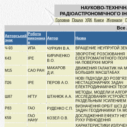
НАУКОВО-ТЕХНІЧН
РАДІОАСТРОНОМІЧНОГО ІН
Головна
Пошук
УДК
Книги
Журнали
Все
Робота
Авторський
виконана
Автор
Назва
знак
в
Ч-93
ИПА
ВРАЩЕНИЕ НЕУПРУГОЙ З
ЧУРКИН В.А.
ЗВОРОТНЄ РОЗСІЮВАННЯ
КИРИЧЕНКО
К43
ІРЕ
ЕЛЕКТРОМАГНІТНОГО ПОЛ
В.О.
НА ПОВЕРХНІ МОРЯ
МАКАРОВ
ДВИЖЕНИЯ ГАЛАКТИК НА 
М15
САО РАН
БОЛЬШИХ МАСШТАБАХ
Д.И.
НОВІ ПІДХОДИ ДО РОЗВ"Я
П26
ІРЕ
ПЕРОВ А.О.
НЕСТАЦІОНАРНИХ ЗАДАЧ
ЕЛЕКТРОДИНАМІЧНОЇ ТЕОР
МЕТОДЫ, МОДЕЛИ И АЛГО
Ш87
НГТУ
ШТАНЮК А.А.
ИССЛЕДОВАНИЯ УСТРОЙСТ
РАЗДЕЛЬНЫМ УСИЛЕНИЕ
ВИЗНАЧЕННЯ ОРБІТ ШС3 Д
Р83
ГАО
РУДЕНКО С.П.
ЗАДАЧ ГЕОДИНАМІКИ ТА М
ГАО
ДОСЛІДЖЕННЯ ЕФЕКТУ НЕ
К59
КОЗЕЛ О.В.
НАНУ
РУХУ РІВНОДЕННЯ
ХАРАКТЕРИСТИКИ ИЗЛУЧЕ