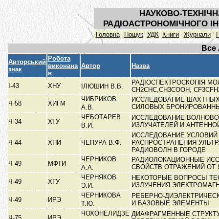
НАУКОВО-ТЕХНІЧН
РАДІОАСТРОНОМІЧНОГО ІН
Головна
Пошук
УДК
Книги
Журнали
Все
Робота
Авторський
виконана
Автор
Назва
знак
в
РАДІОСПЕКТРОСКОПІЯ МО
І-43
ХНУ
ІЛЮШИН В.В.
CH2CHC,CH3COOH, CF3CF
ЧИБРИКОВ
ИССЛЕДОВАНИЕ ШАХТНЫ
Ч-58
ХИГМ
СИЛОВЫХ БРОНИРОВАНН
А.В.
ЧЕБОТАРЕВ
ИССЛЕДОВАНИЕ ВОЛНОВ
Ч-34
ХГУ
ИЗЛУЧАТЕЛЕЙ И АНТЕНН
В.И.
ИССЛЕДОВАНИЕ УСЛОВИЙ
Ч-44
ХПИ
ЧЕПУРА В.Ф.
РАСПРОСТРАНЕНИЯ УЛЬТ
РАДИОВОЛН В ГОРОДЕ
ЧЕРНИКОВ
РАДИОЛОКАЦИОННЫЕ ИС
Ч-49
МФТИ
СВОЙСТВ ОТРАЖЕНИЙ ОТ
А.А.
ЧЕРНЯКОВ
НЕКОТОРЫЕ ВОПРОСЫ ТЕ
Ч-49
ХГУ
ИЗЛУЧЕНИЯ ЭЛЕКТРОМАГ
Э.И.
ЧЕРНИКОВА
РЕБЕРНО-ДИЭЛЕКТРИЧЕС
Ч-49
ИРЭ
И БАЗОВЫЕ ЭЛЕМЕНТЫ
Т.Ю.
ЧОХОНЕЛИДЗЕ
ДИАФРАГМЕННЫЕ СТРУКТ
Ч-75
ИРЭ