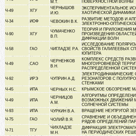
ПОВЕРХНОСТНОЙ ВОЛНЫ
М.Т.
ЧЕРНЫШОВ
ЭКСПЕРИМЕНТАЛЬНОЕ ИС
Ч-49
ХГУ
ХАОТИЧЕСКОЙ ДИНАМИК
И.Ю.
РАЗВИТИЕ МЕТОДОВ И АП
Ч-34
ИОФ
ЧЕВОКИН В.К.
ЭЛЕКТРОННО-ОПТИЧЕСКО
ТЕОРИЯ И ПРИЛОЖЕНИЯ 
ЧУМАЧЕНКО
Ч-90
ХГУ
ПРОИЗВЕДЕНИЯ ОБЛАСТЕЙ
В.П.
ДИФРАКЦИИ ВОЛН
ИССЛЕДОВАНИЕ ПОЛЯРИ
Ч-58
ГАО
ЧИГЛАДЗЕ Р.А.
СВОЙСТВ ГАЛИЛЕЕВЫХ С
ЮПИТЕРА
КОМПЛЕКС СРЕДСТВ РАЗВ
ЧЕРНЕНКОВ
Ч-49
САО
МНОГОУРОВНЕВОЙ ТЕРРИ
В.Н.
РАСПРЕДЕЛЕННОЙ СИСТ
ЭЛЕКТРОДИНАМИЧЕСКИЕ 
Ч-92
ИРЭ
ЧУПРИН А.Д.
РЕЗОНАТОРОВ С ПОЛУПР
СТЕНКАМИ
Ч-45
ИПА
КРЫМСКОЕ ОБОЗРЕНИЕ М
ЧЕРНЫХ Н.С.
АЛГОРИТМЫ ОПРЕДЕЛЕНИ
ЧЕРНИЦОВ
Ч-49
ИПА
ВОЗМОЖНЫХ ДВИЖЕНИЙ 
А.М.
СОЛНЕЧНОЙ СИСТЕМЫ
Ч-93
ИПА
ВРАЩЕНИЕ НЕУПРУГОЙ З
ЧУРКИН В.А.
СРАВНЕНИЕ И ОБЪЕДИНЕ
Ч-75
ГАО
ЧОЛИЙ В.Я.
РЯДОВ ОПРЕДЕЛЕНИЙ ПА
ЧИХЛАДЗЕ
ДИФРАКЦИЯ ЭЛЕКТРОМАГ
Ч-71
ТГУ
НА ПЕРИОДИЧЕСКИХ РЕШ
М.Н.