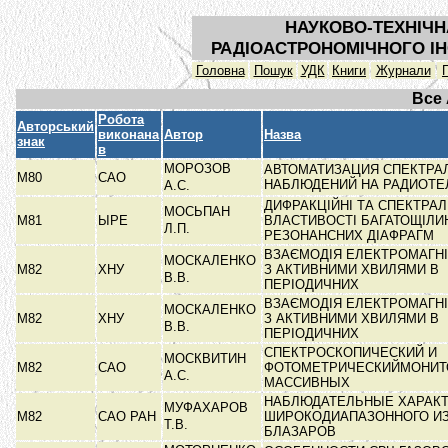
НАУКОВО-ТЕХНІЧН
РАДІОАСТРОНОМІЧНОГО ІН
Головна
Пошук
УДК
Книги
Журнали
Все
Робота
Авторський
виконана
Автор
Назва
знак
в
МОРОЗОВ
АВТОМАТИЗАЦИЯ СПЕКТРА
М80
САО
НАБЛЮДЕНИЙ НА РАДИОТ
А.С.
ДИФРАКЦІЙНІ ТА СПЕКТРАЛ
МОСЬПАН
М81
ЫРЕ
ВЛАСТИВОСТІ БАГАТОЩІЛИ
Л.П.
РЕЗОНАНСНИХ ДІАФРАГМ
ВЗАЄМОДІЯ ЕЛЕКТРОМАГН
МОСКАЛЕНКО
М82
ХНУ
З АКТИВНИМИ ХВИЛЯМИ В
В.В.
ПЕРІОДИЧНИХ
ВЗАЄМОДІЯ ЕЛЕКТРОМАГН
МОСКАЛЕНКО
М82
ХНУ
З АКТИВНИМИ ХВИЛЯМИ В
В.В.
ПЕРІОДИЧНИХ
СПЕКТРОСКОПИЧЕСКИЙ И
МОСКВИТИН
М82
САО
ФОТОМЕТРИЧЕСКИЙМОНИТ
А.С.
МАССИВНЫХ
НАБЛЮДАТЕЛЬНЫЕ ХАРАК
МУФАХАРОВ
М82
САО РАН
ШИРОКОДИАПАЗОННОГО И
Т.В.
БЛАЗАРОВ