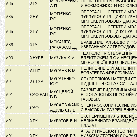
МОТОРНЕНКО
ОСОБЕННОСТИ СВЧ-ГАЗОВ
М85
ХГУ
И ВОЗМОЖНОСТИ ИСПОЛЬ
А.П.
ОБЕРТАЛЬНІ СПЕКТРИ МОЛ
МОТІЄНКО
М85
ХНУ
ФУРФУРОЛУ, ГЛІЦИНУ І УРЕ
Р.О.
МІКРОХВИЛЬОВОМУ ДІАПА
ОБЕРТАЛЬНІ СПЕКТРИ МОЛ
МОТІЄНКО
М85
ХНУ
ФУРФУРОЛУ, ГЛІЦИНУ І УРЕ
Р.О.
МІКРОХВИЛЬОВОМУ ДІАПА
МОХАМЕД
ВРАЩЕНИЕ, АЛЬБЕДО И Ф
М86
ХГУ
ИЗБРАННЫХ АСТЕРОИДОВ
РАФА АХМЕД
ТЕХНОЛОГІЯ СТВОРЕННЯ
М90
ХНУРЕ
МУЗИКА К.М.
ЕЛЕКТРОХЕМІЛЮМІНЕСЦЕ
МІКРОФЛЮЇДНОГО ПРИСТ
НЕЛИНЕЙНЫЕ УРАВНЕНИЯ 
М91
АГПУ
МУСАЕВ В.М.
ВОЛЬТЕРРА-ФРЕДГОЛЬМА
МУСАТЕНКО
ДЕКОРЕЛЮЮЧІ МЕТОДИ СТ
М91
ХДТУР
ВИДІЛЕННЯ ОЗНАК СИГНАЛ
Ю.С.
РАЗВИТИЕ ГИДРОДИНАМИЧ
МУСЦЕВОЙ
М91
САО РАН
РЕЗОНАНСНЫХ НЕУСТОЙЧИ
В.В.
ГАЗОВЫХ
МУСАЕВ ФАИК
СПЕКТРОСКОПИЧЕСКИЕ И
М91
САО
С ВЫСОКИМ РАЗРЕШЕНИЕ
АДИЛЬ ОГЛЫ
ЭКСПЕРИМЕНТАЛЬНОЕ ИС
М91
ХГУ
МУРАТОВ В.И.
НЕЛИНЕЙНОГО ВЗАИМДЕЙС
ПЛАЗМЕ
АНАЛИТИЧЕСКАЯ ТЕОРИЯ
М91
ХГУ
МУРАТОВ Р.З.
НИЗКОЧАСТОТНОЙ ДИФРАК