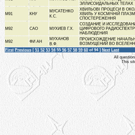
ЭЛЛИСОИДАЛЬНЫХ ТЕЛАХ
ХВИЛЬОВІ ПРОЦЕСИ В ОКО
МУСАТЕНКО
М91
КНУ
ХВИЛЬ У КОСМІЧНІЙ ПЛАЗМ
К.С.
СПОСТЕРЕЖЕННЯ
СОЗДАНИЕ И ИССЛЕДОВАН
М92
САО
МУХИЕВ Г.Х.
ЦИФРОВОГО РАДИОСПЕКТР
НАБЛЮДЕНИЯ
МУХАНОВ
ПРОИСХОЖДЕНИЕ НАЧАЛЬ
М92
ФИ АН
ВОЗМУЩЕНИЙ ВО ВСЕЛЕН
В.Ф.
First
Previous
[
51
52
53
54
55
56
57
58
59
60
of 94 ]
Next
Last
All question
This si