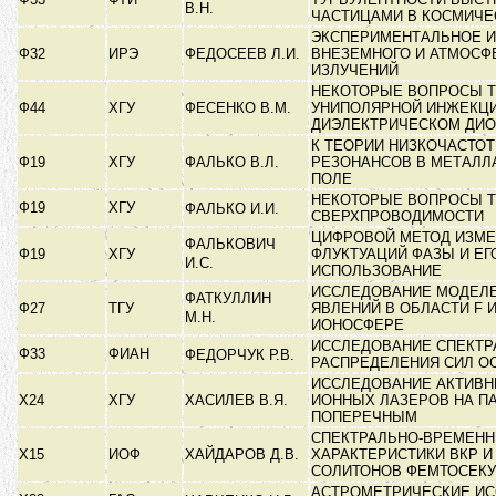
В.Н.
ЧАСТИЦАМИ В КОСМИЧЕ
ЭКСПЕРИМЕНТАЛЬНОЕ 
Ф32
ИРЭ
ФЕДОСЕЕВ Л.И.
ВНЕЗЕМНОГО И АТМОСФ
ИЗЛУЧЕНИЙ
НЕКОТОРЫЕ ВОПРОСЫ Т
Ф44
ХГУ
ФЕСЕНКО В.М.
УНИПОЛЯРНОЙ ИНЖЕКЦИ
ДИЭЛЕКТРИЧЕСКОМ ДИ
К ТЕОРИИ НИЗКОЧАСТО
Ф19
ХГУ
ФАЛЬКО В.Л.
РЕЗОНАНСОВ В МЕТАЛЛ
ПОЛЕ
НЕКОТОРЫЕ ВОПРОСЫ 
Ф19
ХГУ
ФАЛЬКО И.И.
СВЕРХПРОВОДИМОСТИ
ЦИФРОВОЙ МЕТОД ИЗМЕ
ФАЛЬКОВИЧ
Ф19
ХГУ
ФЛУКТУАЦИЙ ФАЗЫ И ЕГ
И.С.
ИСПОЛЬЗОВАНИЕ
ИССЛЕДОВАНИЕ МОДЕЛ
ФАТКУЛЛИН
Ф27
ТГУ
ЯВЛЕНИЙ В ОБЛАСТИ F 
М.Н.
ИОНОСФЕРЕ
ИССЛЕДОВАНИЕ СПЕКТР
Ф33
ФИАН
ФЕДОРЧУК Р.В.
РАСПРЕДЕЛЕНИЯ СИЛ 
ИССЛЕДОВАНИЕ АКТИВН
Х24
ХГУ
ХАСИЛЕВ В.Я.
ИОННЫХ ЛАЗЕРОВ НА П
ПОПЕРЕЧНЫМ
СПЕКТРАЛЬНО-ВРЕМЕН
Х15
ИОФ
ХАЙДАРОВ Д.В.
ХАРАКТЕРИСТИКИ ВКР 
СОЛИТОНОВ ФЕМТОСЕК
АСТРОМЕТРИЧЕСКИЕ И