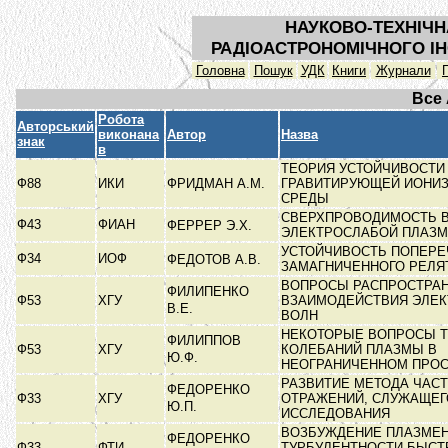
НАУКОВО-ТЕХНІЧН
РАДІОАСТРОНОМІЧНОГО ІН
Головна
Пошук
УДК
Книги
Журнали
Все
Робота
Авторський
виконана
Автор
Назва
знак
в
ТЕОРИЯ УСТОЙЧИВОСТИ
Ф88
ИКИ
ФРИДМАН А.М.
ГРАВИТИРУЮЩЕЙ ИОНИ
СРЕДЫ
СВЕРХПРОВОДИМОСТЬ В
Ф43
ФИАН
ФЕРРЕР Э.Х.
ЭЛЕКТРОСЛАБОЙ ПЛАЗ
УСТОЙЧИВОСТЬ ПОПЕРЕ
Ф34
ИОФ
ФЕДОТОВ А.В.
ЗАМАГНИЧЕННОГО РЕЛЯ
ВОПРОСЫ РАСПРОСТРАН
ФИЛИПЕНКО
Ф53
ХГУ
ВЗАИМОДЕЙСТВИЯ ЭЛЕ
В.Е.
ВОЛН
НЕКОТОРЫЕ ВОПРОСЫ 
ФИЛИППОВ
Ф53
ХГУ
КОЛЕБАНИЙ ПЛАЗМЫ В
Ю.Ф.
НЕОГРАНИЧЕННОМ ПРО
РАЗВИТИЕ МЕТОДА ЧАС
ФЕДОРЕНКО
Ф33
ХГУ
ОТРАЖЕНИЙ, СЛУЖАЩЕГ
Ю.П.
ИССЛЕДОВАНИЯ
ВОЗБУЖДЕНИЕ ПЛАЗМЕ
ФЕДОРЕНКО
Ф33
ФТИ
ТУРБУЛЕНТНОСТИ БЫС