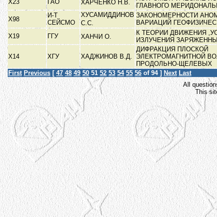
Х23
ГАО
ХАРЧЕНКО Н.В.
ГЛАВНОГО МЕРИДОНАЛ
ХУСАМИДДИНОВ
И-Т
ЗАКОНОМЕРНОСТИ АНО
Х98
СЕЙСМО
ВАРИАЦИЙ ГЕОФИЗИЧЕС
С.С.
К ТЕОРИИ ДВИЖЕНИЯ ,У
Х19
ГГУ
ХАНЧИ О.
ИЗЛУЧЕНИЯ ЗАРЯЖЕНН
ДИФРАКЦИЯ ПЛОСКОЙ
Х14
ХГУ
ХАДЖИНОВ В.Д.
ЭЛЕКТРОМАГНИТНОЙ ВО
ПРОДОЛЬНО-ЩЕЛЕВЫХ
First
Previous
[
47
48
49
50
51
52
53
54
55
56
of 94 ]
Next
Last
All question
This si