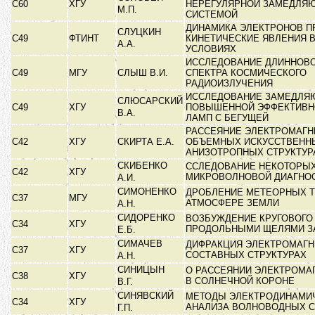
С60
ХГУ
НЕРЕГУЛЯРНОЙ ЗАМЕДЛЯ
М.П.
СИСТЕМОЙ
ДИНАМИКА ЭЛЕКТРОНОВ П
СЛУЦКИН
С49
ФТИНТ
КИНЕТИЧЕСКИЕ ЯВЛЕНИЯ В
А.А.
УСЛОВИЯХ
ИССЛЕДОВАНИЕ ДЛИННОВ
С49
МГУ
СЛЫШ В.И.
СПЕКТРА КОСМИЧЕСКОГО
РАДИОИЗЛУЧЕНИЯ
ИССЛЕДОВАНИЕ ЗАМЕДЛЯ
СЛЮСАРСКИЙ
С49
ХГУ
ПОВЫШЕННОЙ ЭФФЕКТИВН
В.А.
ЛАМП С БЕГУЩЕЙ
РАССЕЯНИЕ ЭЛЕКТРОМАГН
С42
ХГУ
СКИРТА Е.А.
ОБЪЕМНЫХ ИСКУССТВЕНН
АНИЗОТРОПНЫХ СТРУКТУ
СКИБЕНКО
ССЛЕДОВАНИЕ НЕКОТОРЫ
С42
ХГУ
МИКРОВОЛНОВОЙ ДИАГНО
А.И.
СИМОНЕНКО
ДРОБЛЕНИЕ МЕТЕОРНЫХ Т
С37
МГУ
АТМОСФЕРЕ ЗЕМЛИ
А.Н.
СИДОРЕНКО
ВОЗБУЖДЕНИЕ КРУГОВОГО
С34
ХГУ
ПРОДОЛЬНЫМИ ЩЕЛЯМИ 
Е.Б.
СИМАЧЕВ
ДИФРАКЦИЯ ЭЛЕКТРОМАГН
С37
ХГУ
СОСТАВНЫХ СТРУКТУРАХ
А.Н.
СИНИЦЫН
О РАССЕЯНИИ ЭЛЕКТРОМА
C38
ХГУ
В СОЛНЕЧНОЙ КОРОНЕ
В.Г.
СИНЯВСКИЙ
МЕТОДЫ ЭЛЕКТРОДИНАМИ
С34
ХГУ
АНАЛИЗА ВОЛНОВОДНЫХ 
Г.П.