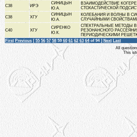
СИНИЦЫН
ВЗАИМОДЕЙСТВИЕ КОГЕРЕ
С38
ИРЭ
СТОХАСТИЧЕСКОЙ ПОДСИ
Ю.А.
СИНИЦЫН
КОЛЕБАНИЯ И ВОЛНЫ В С
С38
ХГУ
СЛУЧАЙНЫМИ СВОЙСТВА
Ю.А.
СПЕКТРАЛЬНЫЕ МЕТОДЫ В
СИРЕНКО
С40
ХГУ
РЕЗОНАНСНОГО РАССЕЯНИ
Ю.К.
ПЕРИОДИЧЕСКИМИ РЕШЕТ
First
Previous
[
55
56
57
58
59
60
61
62
63
64
of 94 ]
Next
Last
All question
This si