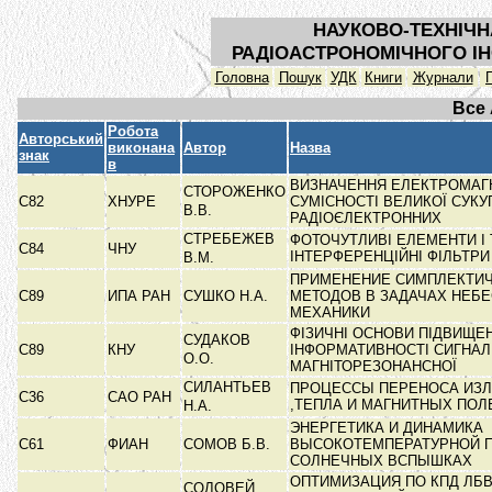
НАУКОВО-ТЕХНІЧН
РАДІОАСТРОНОМІЧНОГО ІН
Головна
Пошук
УДК
Книги
Журнали
Все
Робота
Авторський
виконана
Автор
Назва
знак
в
ВИЗНАЧЕННЯ ЕЛЕКТРОМАГН
СТОРОЖЕНКО
С82
ХНУРЕ
СУМІСНОСТІ ВЕЛИКОЇ СУКУ
В.В.
РАДІОЄЛЕКТРОННИХ
СТРЕБЕЖЕВ
ФОТОЧУТЛИВІ ЕЛЕМЕНТИ І 
С84
ЧНУ
ІНТЕРФЕРЕНЦІЙНІ ФІЛЬТР
В.М.
ПРИМЕНЕНИЕ СИМПЛЕКТИ
С89
ИПА РАН
СУШКО Н.А.
МЕТОДОВ В ЗАДАЧАХ НЕБ
МЕХАНИКИ
ФІЗИЧНІ ОСНОВИ ПІДВИЩЕ
СУДАКОВ
С89
КНУ
ІНФОРМАТИВНОСТІ СИГНАЛ
О.О.
МАГНІТОРЕЗОНАНСНОЇ
СИЛАНТЬЕВ
ПРОЦЕССЫ ПЕРЕНОСА ИЗЛ
С36
САО РАН
,ТЕПЛА И МАГНИТНЫХ ПО
Н.А.
ЭНЕРГЕТИКА И ДИНАМИКА
С61
ФИАН
СОМОВ Б.В.
ВЫСОКОТЕМПЕРАТУРНОЙ 
СОЛНЕЧНЫХ ВСПЫШКАХ
ОПТИМИЗАЦИЯ ПО КПД ЛБВ
СОЛОВЕЙ