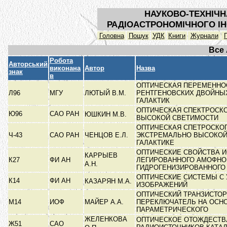
НАУКОВО-ТЕХНІЧН
РАДІОАСТРОНОМІЧНОГО ІН
Головна
Пошук
УДК
Книги
Журнали
Все
Робота
Авторський
виконана
Автор
Назва
знак
в
ОПТИЧЕСКАЯ ПЕРЕМЕННО
Л96
МГУ
ЛЮТЫЙ В.М.
РЕНТГЕНОВСКИХ ДВОЙНЫХ
ГАЛАКТИК
ОПТИЧЕСКАЯ СПЕКТРОСК
Ю96
САО РАН
ЮШКИН М.В.
ВЫСОКОЙ СВЕТИМОСТИ
ОПТИЧЕСКАЯ СПЕТРОСКО
Ч-43
САО РАН
ЧЕНЦОВ Е.Л.
ЭКСТРЕМАЛЬНО ВЫСОКОЙ
ГАЛАКТИКЕ
ОПТИЧЕСКИЕ СВОЙСТВА И
КАРРЫЕВ
К27
ФИ АН
ЛЕГИРОВАННОГО АМОФНО
А.Н.
ГИДРОГЕНИЗИРОВАННОГО
ОПТИЧЕСКИЕ СИСТЕМЫ С
К14
ФИ АН
КАЗАРЯН М.А.
ИЗОБРАЖЕНИЙ
ОПТИЧЕСКИЙ ТРАНЗИСТОР
М14
ИОФ
МАЙЕР А.А.
ПЕРЕКЛЮЧАТЕЛЬ НА ОСН
ПАРАМЕТРИЧЕСКОГО
ЖЕЛЕНКОВА
ОПТИЧЕСКОЕ ОТОЖДЕСТВ
Ж51
САО