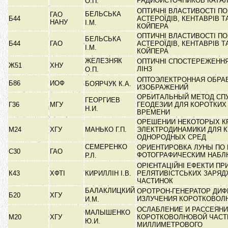
РАДИОИСТОЧНИКОВ КАТА
О.П.
ОПТИЧНІ ВЛАСТИВОСТІ П
БЕЛЬСЬКА
ГАО
Б44
АСТЕРОЇДІВ, КЕНТАВРІВ Т
НАНУ
І.М.
КОЙПЕРА
ОПТИЧНІ ВЛАСТИВОСТІ П
БЕЛЬСЬКА
Б44
ГАО
АСТЕРОЇДІВ, КЕНТАВРІВ Т
І.М.
КОЙПЕРА
ЖЕЛЕЗНЯК
ОПТИЧНІ СПОСТЕРЕЖЕННЯ
Ж51
ХНУ
ЛІНЗ
О.П.
ОПТОЭЛЕКТРОННАЯ ОБРА
Б86
ИОФ
БОЯРЧУК К.А.
ИЗОБРАЖЕНИЙ
ОРБИТАЛЬНЫЙ МЕТОД СП
ГЕОРГИЕВ
Г36
МГУ
ГЕОДЕЗИИ ДЛЯ КОРОТКИХ
Н.И.
ВРЕМЕНИ
ОРЕШЕНИИ НЕКОТОРЫХ К
М24
ХГУ
МАНЬКО Г.П.
ЭЛЕКТРОДИНАМИКИ ДЛЯ К
ОДНОРОДНЫХ СРЕД
СЕМЕРЕНКО
ОРИЕНТИРОВКА ЛУНЫ ПО
С30
ГАО
ФОТОГРАФИЧЕСКИМ НАБ
Р.Л.
ОРІЄНТАЦІЙНІ ЕФЕКТИ ПР
К43
ХФТІ
КИРИЛЛІН І.В.
РЕЛЯТИВІСТСЬКИХ ЗАРЯ
ЧАСТИНОК
БАЛАКЛИЦКИЙ
ОРОТРОН-ГЕНЕРАТОР ДИ
Б20
ХГУ
ИЗЛУЧЕНИЯ КОРОТКОВОЛ
И.М.
ОСЛАБЛЕНИЕ И РАССЕЯН
МАЛЫШЕНКО
М20
ХГУ
КОРОТКОВОЛНОВОЙ ЧАСТ
Ю.И.
МИЛЛИМЕТРОВОГО