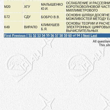
ОСЛАБЛЕНИЕ И РАССЕЯН
МАЛЫШЕНКО
М20
ХГУ
КОРОТКОВОЛНОВОЙ ЧАСТ
Ю.И.
МИЛЛИМЕТРОВОГО
ОСНОВНІ ШЛЯХИ ДОСЯГНЕ
Б72
СДУ
БОБРО В.В.
МОЖЛИВОСТЕЙ МЕТОДУ Е
ОСНОВЫ ТЕОРИИ И РАСЧЕ
КЛИМУШЕВ
К49
ВИРАПО
ЭЛЕКТРОННЫХ ЦИФРОВЫ
Б.Я.
ВЫЧИСЛИТЕЛЬНЫХ
First
Previous
[
51
52
53
54
55
56
57
58
59
60
of 94 ]
Next
Last
All question
This si